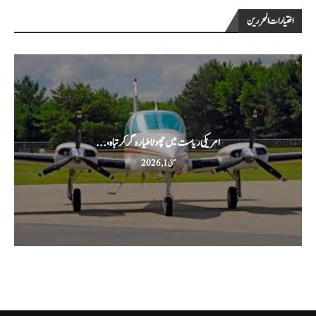
اختيارات المحررين
امریکی ریاست میں چھوٹا طیارہ گر کر تباہ،...
مئی 1, 2026