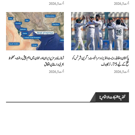
اگست 5, 2026
اگست 5, 2026
پاکستان بمقابلہ ویسٹ انڈیز دوسرا ٹیسٹ: گرین شرٹس کو
آبنائے ہرمز پر ایران اور عمان میں اہم پیش رفت، محفوظ
فتح کے لیے 75 رنز کا ہدف
بحری راستے پر اتفاق
اگست 5, 2026
اگست 5, 2026
تغذية الشبكات الاجتماعية