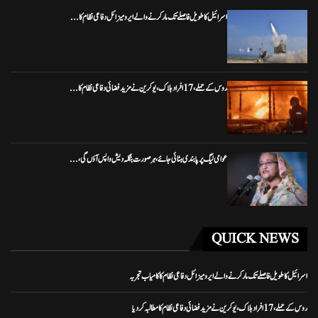
اسرائیل کا طویل فاصلے تک مار کرنے والے ایرو میزائل دفاعی نظام کا...
روس کے حملے، 17 افراد ہلاک، یوکرین نے مزید فضائی دفاعی نظام کا...
عوامی لیگ پر پابندی ہٹائی جائے، ہر صورت بنگلہ دیش واپس آؤں گی،...
QUICK NEWS
اسرائیل کا طویل فاصلے تک مار کرنے والے ایرو میزائل دفاعی نظام کا کامیاب تجربہ
روس کے حملے، 17 افراد ہلاک، یوکرین نے مزید فضائی دفاعی نظام کا مطالبہ کر دیا