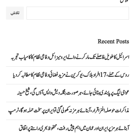
تلاش
تلاش
Recent Posts
اسرائیل کا طویل فاصلے تک مار کرنے والے ایرو میزائل دفاعی نظام کا کامیاب تجربہ
روس کے حملے، 17 افراد ہلاک، یوکرین نے مزید فضائی دفاعی نظام کا مطالبہ کر دیا
عوامی لیگ پر پابندی ہٹائی جائے، ہر صورت بنگلہ دیش واپس آؤں گی، شیخ حسینہ
مذاکرات حوصلہ افزا قرار،آبنائے ہرمز نہ کھولی گئی تو ایران پر سخت حملہ ہوگا، ٹرمپ
آبنائے ہرمز پر ایران اور عمان میں اہم پیش رفت، محفوظ بحری راستے پر اتفاق