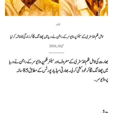
ثقافت
تامل فلم انڈسٹری کے سینئر پروڈیوسر کے راجن نے دریا میں چھلانگ لگا کر زندگی کا خاتمہ کر لیا
مئی 18, 2026
بھارت کی تامل فلم انڈسٹری کے معروف اور سینئر فلم پروڈیوسر کے راجن نے دریا
میں چھلانگ لگا کر خودکشی کر لی۔ بھارتی میڈیا رپورٹس کے مطابق 85 سالہ
پروڈیوسر…