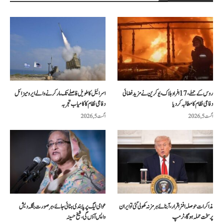
روس کے حملے، 17 افراد ہلاک، یوکرین نے مزید فضائی
اسرائیل کا طویل فاصلے تک مار کرنے والے ایرو میزائل
دفاعی نظام کا مطالبہ کر دیا
دفاعی نظام کا کامیاب تجربہ
اگست 5, 2026
اگست 5, 2026
مذاکرات حوصلہ افزا قرار،آبنائے ہرمز نہ کھولی گئی تو ایران
عوامی لیگ پر پابندی ہٹائی جائے، ہر صورت بنگلہ دیش
پر سخت حملہ ہوگا، ٹرمپ
واپس آؤں گی، شیخ حسینہ