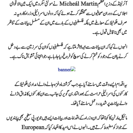
آئرلینڈ کے وزیر اعظم Micheál Martin نے مونٹی نیگرو میں ایک بین الاقوامی
اجلاس کے دوران صحافیوں سے گفتگو کرتے ہوئے کہا کہ دونوں اسرائیلی وزراء کا رویہ نہ
صرف فلوٹیلا کے معاملے میں بلکہ فلسطینیوں کے بارے میں ان کے مسلسل بیانات کے تناظر
میں بھی ناقابل قبول ہے۔
انہوں نے کہا کہ ان بیانات سے ایسا تاثر ملتا ہے کہ فلسطینیوں کو ان کی سرزمین سے بے دخل
کرنے یا ان کے وجود کو ختم کرنے کی سوچ کو فروغ دیا جا رہا ہے، جو انتہائی تشویش ناک ہے۔
یہ اقدام ایسے وقت میں سامنے آیا ہے جب گزشتہ ماہ غزہ جانے والے امدادی فلوٹیلا کے
کارکنوں کی اسرائیلی حراست کے بعد اتمار بن گویر کی جانب سے ان کارکنوں کا مذاق اڑانے
والے بیانات پر شدید ردعمل سامنے آیا تھا۔
مائیکل مارٹن کا کہنا تھا کہ ان وزراء کے اقدامات اور بیانات ایسے ہیں جو یورپی سطح پر بھی پابندیوں
کے جواز کو مضبوط کرتے ہیں۔ انہوں نے اس امید کا اظہار کیا کہ European