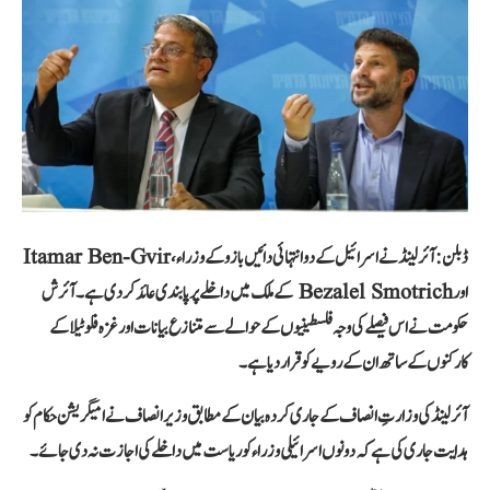
ڈبلن: آئرلینڈ نے اسرائیل کے دو انتہائی دائیں بازو کے وزراء، Itamar Ben-Gvir
اور Bezalel Smotrich کے ملک میں داخلے پر پابندی عائد کر دی ہے۔ آئرش
حکومت نے اس فیصلے کی وجہ فلسطینیوں کے حوالے سے متنازع بیانات اور غزہ فلوٹیلا کے
کارکنوں کے ساتھ ان کے رویے کو قرار دیا ہے۔
آئرلینڈ کی وزارتِ انصاف کے جاری کردہ بیان کے مطابق وزیر انصاف نے امیگریشن حکام کو
ہدایت جاری کی ہے کہ دونوں اسرائیلی وزراء کو ریاست میں داخلے کی اجازت نہ دی جائے۔