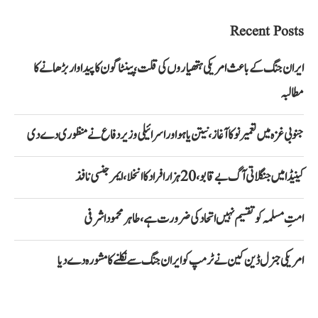
Recent Posts
ایران جنگ کے باعث امریکی ہتھیاروں کی قلت، پینٹاگون کا پیداوار بڑھانے کا
مطالبہ
جنوبی غزہ میں تعمیر نو کا آغاز، نیتن یاہو اور اسرائیلی وزیر دفاع نے منظوری دے دی
کینیڈا میں جنگلاتی آگ بے قابو، 20 ہزار افراد کا انخلا، ایمرجنسی نافذ
امتِ مسلمہ کو تقسیم نہیں اتحاد کی ضرورت ہے، طاہر محمود اشرفی
امریکی جنرل ڈین کین نے ٹرمپ کو ایران جنگ سے نکلنے کا مشورہ دے دیا