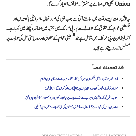
Union بھی اس معاملے پر مشترکہ مؤقف اختیار کرے گا۔
یہ پیش رفت ایسے وقت میں سامنے آئی ہے جب غزہ کی صورتحال، اسرائیلی پالیسیوں اور
فلسطینی عوام کے حقوق کے حوالے سے یورپی ممالک میں تنقید میں اضافہ دیکھنے میں آ رہا ہے۔
آئرلینڈ ان یورپی ممالک میں شامل ہے جو فلسطینی عوام کے حقوق اور دو ریاستی حل کی حمایت پر
مسلسل زور دیتے رہے ہیں۔
قد تعجبك أيضاً
آبنائے ہرمز میں دو آئل ٹینکروں پر میزائل حملہ، متحدہ عرب امارات کا ایران پر الزام
حملہ ہوا تو فوری، فیصلہ کن اور وسیع پیمانے پر جوابی کارروائی کریں گے، ایرانی فوج
جنوب مشرقی بنگلہ دیش میں سیلاب سے بڑے پیمانے پر تباہی، لاکھوں افراد محصور، 44 افراد جاں بحق
اسامہ بن لادن کی شہادت: 15 سال بعد آخری 9 منٹوں کی نئی تفصیلات منظر عام پر آ گئیں