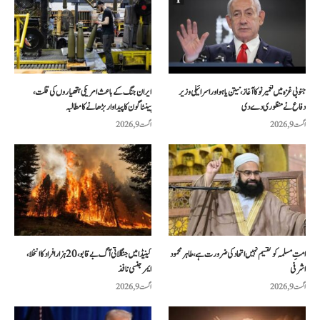
جنوبی غزہ میں تعمیر نو کا آغاز، نیتن یاہو اور اسرائیلی وزیر
ایران جنگ کے باعث امریکی ہتھیاروں کی قلت،
دفاع نے منظوری دے دی
پینٹاگون کا پیداوار بڑھانے کا مطالبہ
اگست 9, 2026
اگست 9, 2026
امتِ مسلمہ کو تقسیم نہیں اتحاد کی ضرورت ہے، طاہر محمود
کینیڈا میں جنگلاتی آگ بے قابو، 20 ہزار افراد کا انخلا،
اشرفی
ایمرجنسی نافذ
اگست 9, 2026
اگست 9, 2026