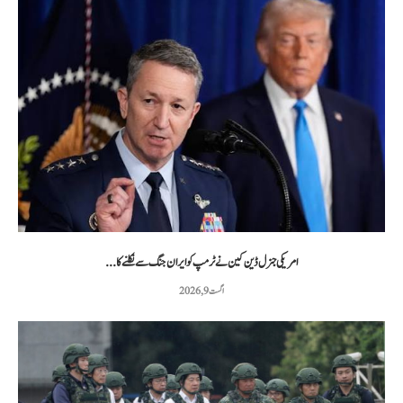
امریکی جنرل ڈین کین نے ٹرمپ کو ایران جنگ سے نکلنے کا...
اگست 9, 2026