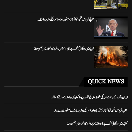
جنوبی غزہ میں تعمیر نو کا آغاز، نیتن یاہو اور اسرائیلی وزیر دفاع...
کینیڈا میں جنگلاتی آگ بے قابو، 20 ہزار افراد کا انخلا، ایمرجنسی نافذ
QUICK NEWS
ایران جنگ کے باعث امریکی ہتھیاروں کی قلت، پینٹاگون کا پیداوار بڑھانے کا مطالبہ
جنوبی غزہ میں تعمیر نو کا آغاز، نیتن یاہو اور اسرائیلی وزیر دفاع نے منظوری دے دی
کینیڈا میں جنگلاتی آگ بے قابو، 20 ہزار افراد کا انخلا، ایمرجنسی نافذ