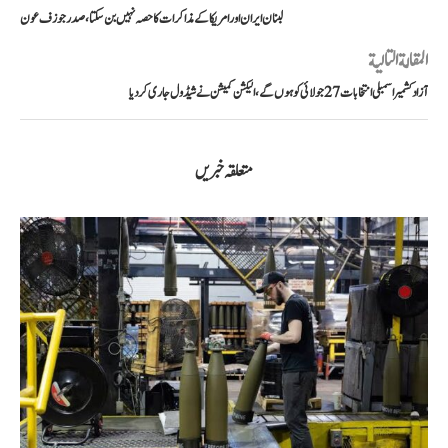
لبنان ایران اور امریکا کے مذاکرات کا حصہ نہیں بن سکتا، صدر جوزف عون
المقالة التالية
آزاد کشمیر اسمبلی انتخابات 27 جولائی کو ہوں گے، الیکشن کمیشن نے شیڈول جاری کر دیا
متعلقہ خبریں