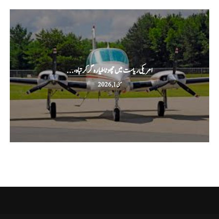
امریکی ریاست میں چھوٹا طیارہ گر کر تباہ،...
مئی 1, 2026