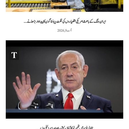
ایران جنگ کے باعث امریکی ہتھیاروں کی قلت، پینٹاگون کا پیداوار بڑھانے...
اگست 9, 2026
جنوبی غزہ میں تعمیر نو کا آغاز، نیتن یاہو اور اسرائیلی وزیر...