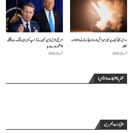
روسی حملے کیف پر تیز، میزائل اور وار ہیڈز بنانے والا ادارہ
امریکی جنرل ڈین کین نے ٹرمپ کو ایران جنگ سے نکلنے
نشانہ
کا مشورہ دے دیا
اگست 8, 2026
اگست 9, 2026
تغذية الشبكات الاجتماعية
اختيارات المحررين