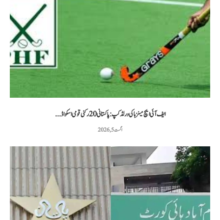
ایف آئی ایچ مینز ہاکی ورلڈ کپ: پاکستانی 20 رکنی قومی اسکواڈ...
اگست 5, 2026