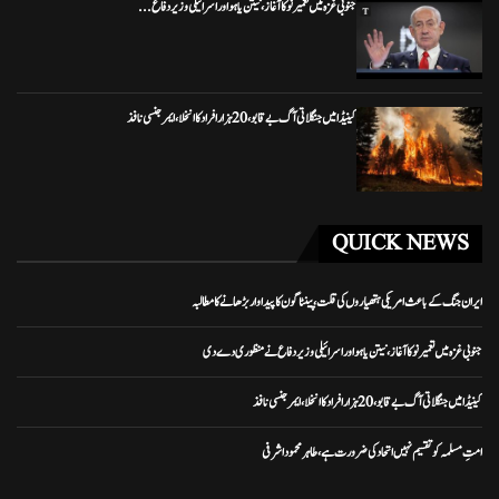
جنوبی غزہ میں تعمیر نو کا آغاز، نیتن یاہو اور اسرائیلی وزیر دفاع...
کینیڈا میں جنگلاتی آگ بے قابو، 20 ہزار افراد کا انخلا، ایمرجنسی نافذ
QUICK NEWS
ایران جنگ کے باعث امریکی ہتھیاروں کی قلت، پینٹاگون کا پیداوار بڑھانے کا مطالبہ
جنوبی غزہ میں تعمیر نو کا آغاز، نیتن یاہو اور اسرائیلی وزیر دفاع نے منظوری دے دی
کینیڈا میں جنگلاتی آگ بے قابو، 20 ہزار افراد کا انخلا، ایمرجنسی نافذ
امتِ مسلمہ کو تقسیم نہیں اتحاد کی ضرورت ہے، طاہر محمود اشرفی