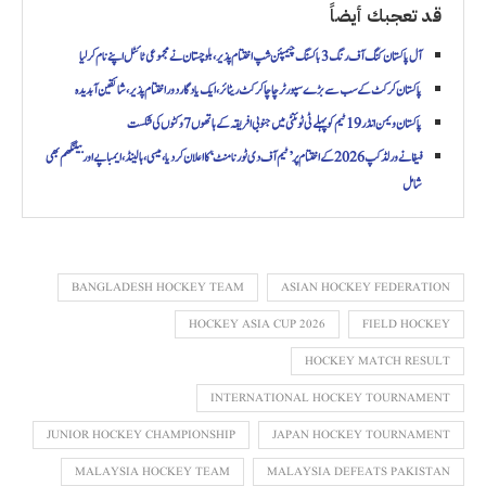
قد تعجبك أيضاً
آل پاکستان کنگ آف رنگ 3 باکسنگ چیمپئن شپ اختتام پذیر، بلوچستان نے مجموعی ٹائٹل اپنے نام کر لیا
پاکستان کرکٹ کے سب سے بڑے سپورٹر چاچا کرکٹ ریٹائر، ایک یادگار دور اختتام پذیر، شائقین آبدیدہ
پاکستان ویمن انڈر 19 ٹیم کو پہلے ٹی ٹوئنٹی میں جنوبی افریقہ کے ہاتھوں 7 وکٹوں کی شکست
فیفا نےورلڈ کپ 2026 کے اختتام پر ’ٹیم آف دی ٹورنامنٹ‘ کا اعلان کر دیا، میسی، ہالینڈ، ایمباپے اور بیلنگھم بھی
شامل
BANGLADESH HOCKEY TEAM
ASIAN HOCKEY FEDERATION
HOCKEY ASIA CUP 2026
FIELD HOCKEY
HOCKEY MATCH RESULT
INTERNATIONAL HOCKEY TOURNAMENT
JUNIOR HOCKEY CHAMPIONSHIP
JAPAN HOCKEY TOURNAMENT
MALAYSIA HOCKEY TEAM
MALAYSIA DEFEATS PAKISTAN