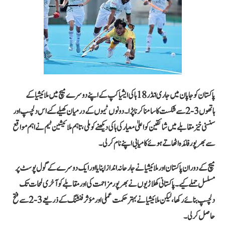
پاکستان کو جاپان میں جاری انڈر 18 ہاکی ایشیا کپ کے اپنے دوسرے میچ میں ملائیشیا کے
ہاتھوں 3-2 سے شکست کا سامنا کرنا پڑا۔ دونوں ٹیموں کے درمیان کھیلے گئے اس دلچسپ اور
سنسنی خیز مقابلے میں شائقین کو اعلیٰ معیار کی ہاکی دیکھنے کو ملی، تاہم ملائیشین ٹیم نے اہم مواقع
سے بھرپور فائدہ اٹھاتے ہوئے کامیابی اپنے نام کر لی۔
میچ کے دوران پاکستان اور ملائیشیا نے جارحانہ انداز اپنایا اور ایک دوسرے کے گول پوسٹ پر
مسلسل حملے کیے۔ پاکستانی کھلاڑیوں نے بھرپور مزاحمت کی اور مقابلے کو آخری لمحات تک
دلچسپ بنائے رکھا، لیکن ملائیشیا نے بہتر حکمت عملی اور مؤثر فنشنگ کے ذریعے 3-2 سے فتح
حاصل کر لی۔