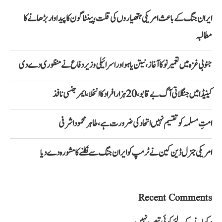
ایران جنگ کے باعث امریکی ہتھیاروں کی قلت، پینٹاگون کا پیداوار بڑھانے کا
مطالبہ
جنوبی غزہ میں تعمیر نو کا آغاز، نیتن یاہو اور اسرائیلی وزیر دفاع نے منظوری دے دی
کینیڈا میں جنگلاتی آگ بے قابو، 20 ہزار افراد کا انخلا، ایمرجنسی نافذ
امتِ مسلمہ کو تقسیم نہیں اتحاد کی ضرورت ہے، طاہر محمود اشرفی
امریکی جنرل ڈین کین نے ٹرمپ کو ایران جنگ سے نکلنے کا مشورہ دے دیا
Recent Comments