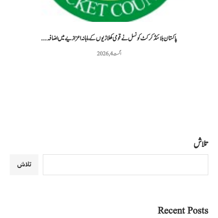
پاکستان بلائنڈ کرکٹ کونسل نے قومی کھلاڑیوں کے ماہانہ اعزازیے میں اضافہ...
اگست 4, 2026
تلاش
تلاش
Recent Posts