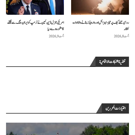
روسی حملے کیف پر تیز، میزائل اور وار ہیڈز بنانے والا ادارہ
امریکی جنرل ڈین کین نے ٹرمپ کو ایران جنگ سے نکلنے
نشانہ
کا مشورہ دے دیا
اگست 8, 2026
اگست 9, 2026
تغذية الشبكات الاجتماعية
اختيارات المحررين