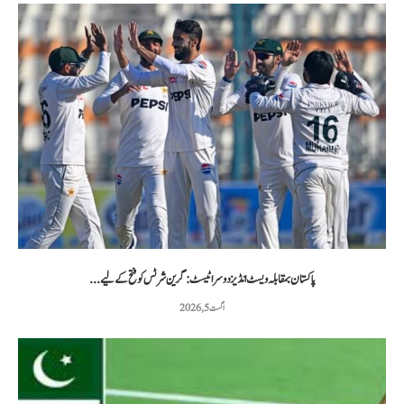
پاکستان بمقابلہ ویسٹ انڈیز دوسرا ٹیسٹ: گرین شرٹس کو فتح کے لیے...
اگست 5, 2026