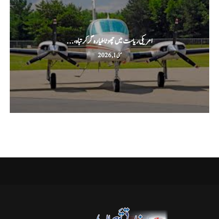
امریکی ریاست میں چھوٹا طیارہ گر کر تباہ،...
مئی 1, 2026