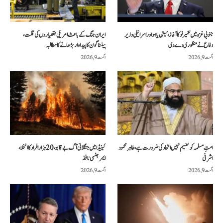
جنوبی غزہ میں تعمیر نو کا آغاز، نیتن یاہو اور اسرائیلی وزیر
ایران جنگ کے باعث امریکی ہتھیاروں کی قلت،
دفاع نے منظوری دے دی
پینٹاگون کا پیداوار بڑھانے کا مطالبہ
اگست 9, 2026
اگست 9, 2026
امتِ مسلمہ کو تقسیم نہیں اتحاد کی ضرورت ہے، طاہر محمود
کینیڈا میں جنگلاتی آگ بے قابو، 20 ہزار افراد کا انخلا،
اشرفی
ایمرجنسی نافذ
اگست 9, 2026
اگست 9, 2026