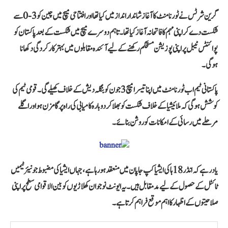
گرین شرٹس نے ٹورنامنٹ کا آغاز شاندار انداز میں کیا تھا اور افتتاحی میچ میں چین کو 3-0 سے
شکست دے کر اپنی مہم کا فاتحانہ آغاز کیا تھا۔ تاہم دوسرے میچ میں شکست کے بعد پاکستان کو
پوائنٹس ٹیبل پر اپنی پوزیشن مستحکم رکھنے کے لیے آئندہ مقابلوں میں بہتر کارکردگی دکھانا
ہوگی۔
پاکستانی ٹیم اب ٹورنامنٹ میں اپنا تیسرا میچ 3 جون کو بنگلہ دیش کے خلاف کھیلے گی۔ قومی ٹیم کی
کوشش ہوگی کہ ملائیشیا کے خلاف شکست کو بھلا کر دوبارہ کامیابی کی راہ پر گامزن ہو اور اگلے
مرحلے میں رسائی کے امکانات کو روشن بنائے۔
یاد رہے کہ انڈر 18 ہاکی ایشیا کپ جاپان میں منعقد ہو رہا ہے، جہاں ایشیا کی مضبوط جونیئر ٹیمیں
ٹائٹل کے حصول کے لیے مدمقابل ہیں۔ یہ ایونٹ نوجوان کھلاڑیوں کو بین الاقوامی سطح پر اپنی
صلاحیتوں کے اظہار کا اہم موقع فراہم کرتا ہے۔