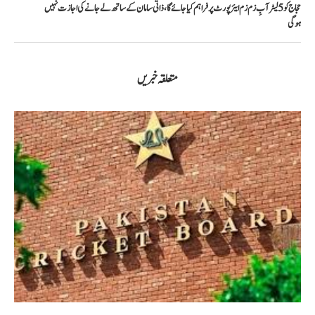
حجاج کو 5 لیٹر آبِ زم زم ایئرپورٹ پر فراہم کیا جائے گا، ذاتی سامان کے ساتھ لے جانے کی اجازت نہیں
ہوگی
متعلقہ خبریں