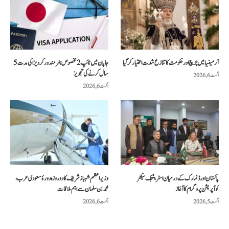
آرمینیا میں چرچ اور حکومت کا تنازع شدت اختیار کر گیا
جاپان میں ٹائپ 2 مخصوص ہنر مند ورکر ویزا کی مدت 5
سال کرنے کی تجویز
اگست 6, 2026
اگست 6, 2026
پاکستان اور ڈنمارک کے درمیان اسٹریٹجک سیکٹر
وزیراعظم شہباز شریف کا دو روزہ دورۂ سعودی عرب،
کوآپریشن پروگرام کا آغاز
محمد بن سلمان سے اہم ملاقات
اگست 5, 2026
اگست 6, 2026