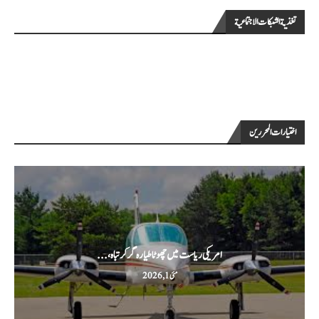
تغذية الشبكات الاجتماعية
اختيارات المحررين
امریکی ریاست میں چھوٹا طیارہ گر کر تباہ،...
مئی 1, 2026