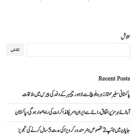
تلاش
تلاش
Recent Posts
پاکستانی سفیر ممتاز زہرہ بلوچ سے لاہور چیمبر کے وفد کی پیرس میں ملاقات
آبنائے ہرمز پر اتفاق رائے سے ایران امریکا مذاکرات کی راہ ہموار ہوگی، پاکستان
جاپان میں ٹائپ 2 مخصوص ہنر مند ورکر ویزا کی مدت 5 سال کرنے کی تجویز