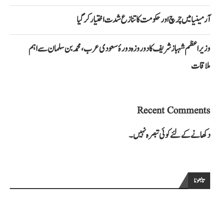
آرمینیا میں چرچ اور حکومت کا تنازع شدت اختیار کر گیا
وزیراعظم شہباز شریف کا دو روزہ دورۂ سعودی عرب، محمد بن سلمان سے اہم
ملاقات
Recent Comments
دکھانے کے لئے کوئی تبصرہ نہیں۔
تابعونا