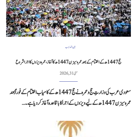
بین المذاہب
حج 1447ھ کے اختتام کے بعد عمرہ سیزن 1447ھ کا آغاز، عمرہ ویزوں کا اجرا شروع
مئی 31, 2026
سعودی عرب کی وزارتِ حج و عمرہ نے حج 1447ھ کے کامیاب اختتام کے فوراً بعد
عمرہ سیزن 1447ھ کے لیے ویزوں کے اجرا کا باقاعدہ آغاز کر دیا ہے۔…