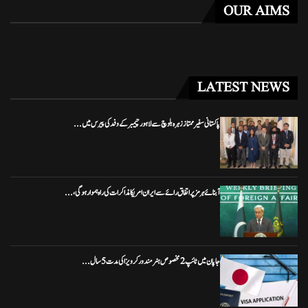
OUR AIMS
LATEST NEWS
پاکستانی سفیر ممتاز زہرہ بلوچ سے لاہور چیمبر کے وفد کی پیرس میں...
آبنائے ہرمز پر اتفاق رائے سے ایران امریکا مذاکرات کی راہ ہموار ہوگی،...
جاپان میں ٹائپ 2 مخصوص ہنر مند ورکر ویزا کی مدت 5 سال...