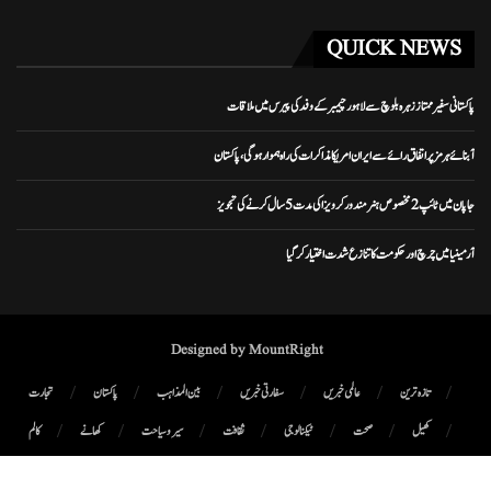
QUICK NEWS
پاکستانی سفیر ممتاز زہرہ بلوچ سے لاہور چیمبر کے وفد کی پیرس میں ملاقات
آبنائے ہرمز پر اتفاق رائے سے ایران امریکا مذاکرات کی راہ ہموار ہوگی، پاکستان
جاپان میں ٹائپ 2 مخصوص ہنر مند ورکر ویزا کی مدت 5 سال کرنے کی تجویز
آرمینیا میں چرچ اور حکومت کا تنازع شدت اختیار کر گیا
Designed by MountRight
تازہ ترین
عالمی خبریں
سفارتی خبریں
بین المذاہب
پاکستان
تجارت
کھیل
صحت
ٹیکنالوجی
ثقافت
سیر و سیاحت
کھانے
کالم
پوڈ کاسٹ
میگزین
رابطہ