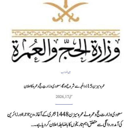
بین المذاہب
عمرہ سیزن 15 ذوالحجہ سے شروع ہوگا، سعودی وزارتِ حج و عمرہ کا اعلان
مئی 17, 2026
سعودی وزارت حج و عمرہ نے عمرہ سیزن 1448 ہجری کے آغاز، ویزا اجرا اور زائرین
کی آمد و روانگی سے متعلق اہم تاریخوں کا باضابطہ اعلان کر دیا ہے۔…