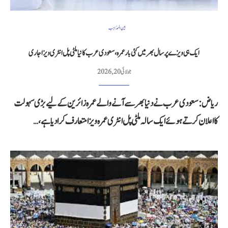
بین المذاہب
ایک ہی ویزے پر سال بھر میں کئی بار عمرہ، سعودی عرب کا نیا ملٹی پل انٹری ویزا جاری
جولائی 20, 2026
ریاض: سعودی عرب نے دنیا بھر سے آنے والے عمرہ زائرین کے لیے بڑی سہولت
کا اعلان کرتے ہوئے ایک سالہ ملٹی پل انٹری عمرہ ویزا متعارف کرا دیا ہے،…