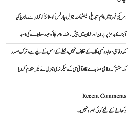
امریکی فوج میں اہم تبدیلی، لیفٹیننٹ جنرل چارلس کوسٹانزا کو کمان سے ہٹا دیا گیا
آبنائے ہرمز پر ایران اور عمان میں پیش رفت، امریکا کو جلد معاہدے کی امید
مکہ دفاعی معاہدہ کسی ملک کے خلاف نہیں، خطے کے امن کے لیے ہے، ترک صدر
مکہ مشترکہ دفاعی معاہدے کا او آئی سی کے سیکرٹری جنرل نے خیرمقدم کردیا
Recent Comments
دکھانے کے لئے کوئی تبصرہ نہیں۔