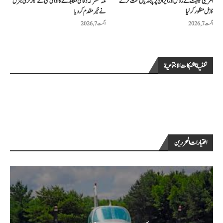
امریکی سینیٹ نے روس اور ایران پر پابندیاں سخت کرنے
مکہ مشترکہ دفاعی معاہدے کا او آئی سی کے سیکرٹری جنرل
کا بل منظور کرلیا
نے خیرمقدم کردیا
اگست 7, 2026
اگست 7, 2026
تغذية الشبكات الاجتماعية
اختيارات المحررين