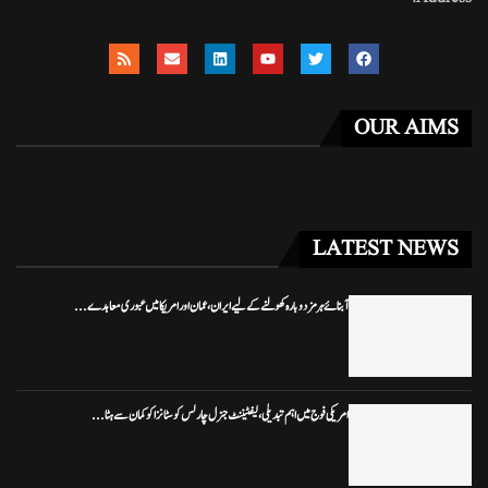
OUR AIMS
LATEST NEWS
آبنائے ہرمز دوبارہ کھولنے کے لیے ایران، عمان اور امریکا میں عبوری معاہدے...
امریکی فوج میں اہم تبدیلی، لیفٹیننٹ جنرل چارلس کوسٹانزا کو کمان سے ہٹا...