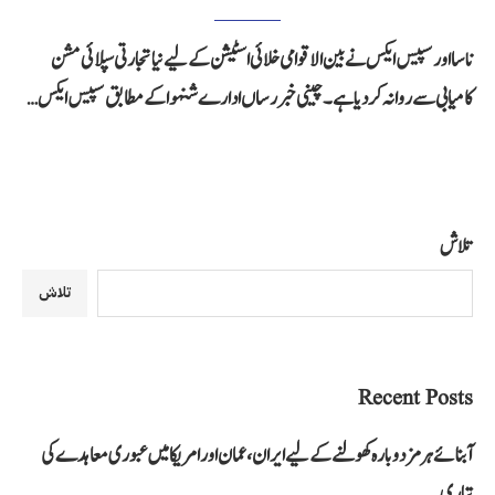
ناسا اور سپیس ایکس نے بین الاقوامی خلائی اسٹیشن کے لیے نیا تجارتی سپلائی مشن
کامیابی سے روانہ کر دیا ہے۔ چینی خبر رساں ادارے شنہوا کے مطابق سپیس ایکس…
تلاش
تلاش
Recent Posts
آبنائے ہرمز دوبارہ کھولنے کے لیے ایران، عمان اور امریکا میں عبوری معاہدے کی
تیاری