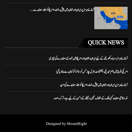
آبنائے ہرمز پر ایران اور عمان میں پیش رفت، امریکا کو جلد معاہدے...
QUICK NEWS
آبنائے ہرمز دوبارہ کھولنے کے لیے ایران، عمان اور امریکا میں عبوری معاہدے کی تیاری
امریکی فوج میں اہم تبدیلی، لیفٹیننٹ جنرل چارلس کوسٹانزا کو کمان سے ہٹا دیا گیا
آبنائے ہرمز پر ایران اور عمان میں پیش رفت، امریکا کو جلد معاہدے کی امید
مکہ دفاعی معاہدہ کسی ملک کے خلاف نہیں، خطے کے امن کے لیے ہے، ترک صدر
Designed by MountRight