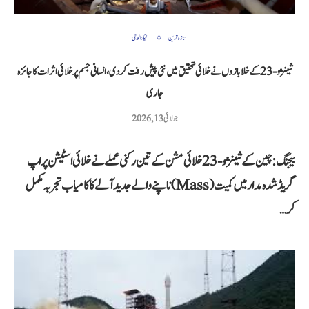
تازہ ترین
ٹیکنالوجی
شینژو-23 کے خلا بازوں نے خلائی تحقیق میں نئی پیش رفت کر دی، انسانی جسم پر خلائی اثرات کا جائزہ
جاری
جولائی 13, 2026
بیجنگ: چین کے شینژو-23 خلائی مشن کے تین رکنی عملے نے خلائی اسٹیشن پر اپ
گریڈ شدہ مدار میں کمیت (Mass) ناپنے والے جدید آلے کا کامیاب تجربہ مکمل
کر…