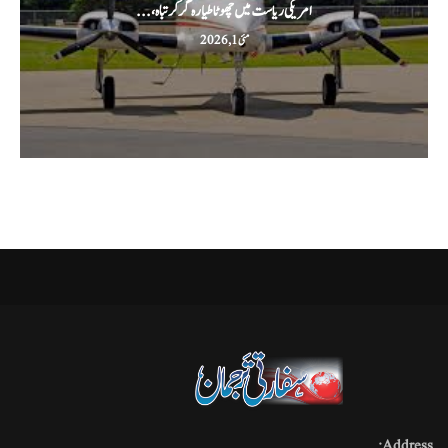
امریکی ریاست میں چھوٹا طیارہ گر کر تباہ،...
مئی 1, 2026
Address: