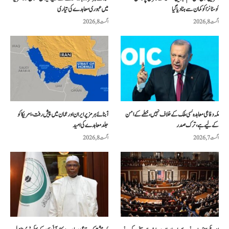
کوسٹانزا کو کمان سے ہٹا دیا گیا
میں عبوری معاہدے کی تیاری
اگست 8, 2026
اگست 8, 2026
مکہ دفاعی معاہدہ کسی ملک کے خلاف نہیں، خطے کے امن
آبنائے ہرمز پر ایران اور عمان میں پیش رفت، امریکا کو
کے لیے ہے، ترک صدر
جلد معاہدے کی امید
اگست 7, 2026
اگست 8, 2026