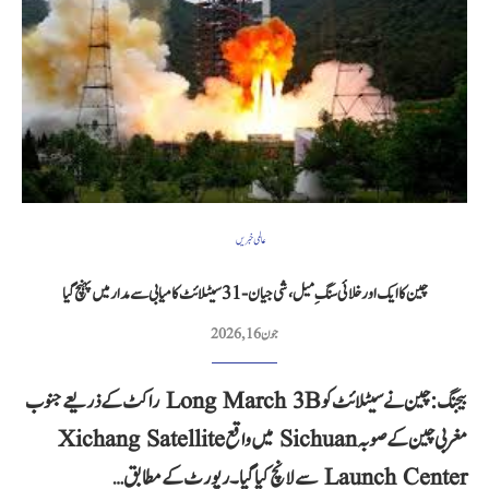
عالمی خبریں
چین کا ایک اور خلائی سنگِ میل، شی جیان-31 سیٹلائٹ کامیابی سے مدار میں پہنچ گیا
جون 16, 2026
بیجنگ: چین نے سیٹلائٹ کو Long March 3B راکٹ کے ذریعے جنوب
مغربی چین کے صوبہ Sichuan میں واقع Xichang Satellite
Launch Center سے لانچ کیا گیا۔ رپورٹ کے مطابق…