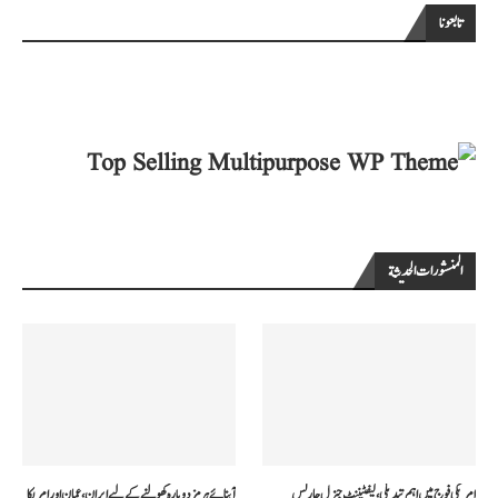
تابعونا
المنشورات الحديثة
امریکی فوج میں اہم تبدیلی، لیفٹیننٹ جنرل چارلس
آبنائے ہرمز دوبارہ کھولنے کے لیے ایران، عمان اور امریکا