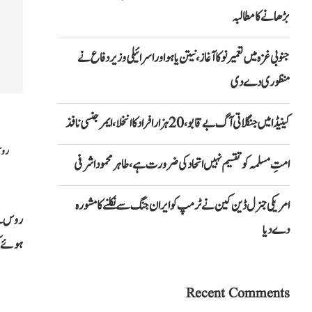
بڑھانے کا مطالبہ
جنوبی غزہ میں تعمیر نو کا آغاز، نیتن یاہو اور اسرائیلی وزیر دفاع نے
منظوری دے دی
کینیڈا میں جنگلاتی آگ بے قابو، 20 ہزار افراد کا انخلا، ایمرجنسی نافذ
روس
امتِ مسلمہ کو تقسیم نہیں اتحاد کی ضرورت ہے، طاہر محمود اشرفی
امریکی جنرل ڈین کین نے ٹرمپ کو ایران جنگ سے نکلنے کا مشورہ
روس نے
دے دیا
ہوئے کہ
Recent Comments