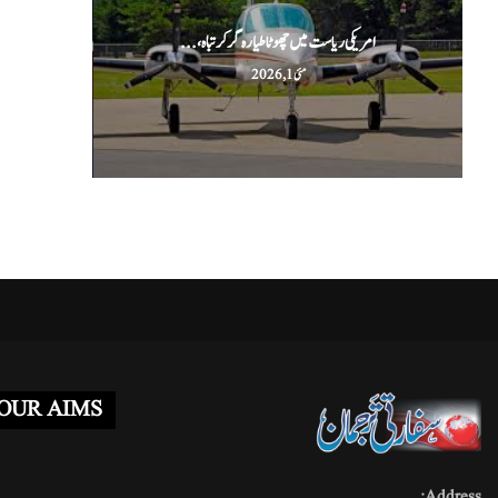
امریکی ریاست میں چھوٹا طیارہ گر کر تباہ،...
ا
مئی 1, 2026
OUR AIMS
Address: