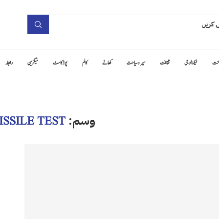
حت
ٹیکنالوجی
ثقافت
سیر و سیاحت
کھانے
کالم
پوڈ کاسٹ
میگزین
رابطہ
وسم:
ISSILE TEST