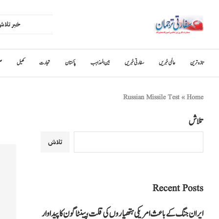
تازہ ترین
عالمی خبریں
سفارتی خبریں
بین المذاہب
پاکستان
تجارت
کھیل
ص
Russian Missile Test
»
Home
تلاش
تلاش
Recent Posts
ایران جنگ کے باعث امریکی ہتھیاروں کی قلت، پینٹاگون کا پیداوار