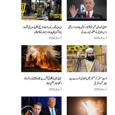
جنوبی غزہ میں تعمیر نو کا آغاز، نیتن یاہو اور اسرائیلی
ایران جنگ کے باعث امریکی ہتھیاروں کی قلت،
وزیر دفاع نے منظوری دے دی
پینٹاگون کا پیداوار بڑھانے کا مطالبہ
اگست 9, 2026
اگست 9, 2026
امتِ مسلمہ کو تقسیم نہیں اتحاد کی ضرورت ہے،
کینیڈا میں جنگلاتی آگ بے قابو، 20 ہزار افراد کا
طاہر محمود اشرفی
انخلا، ایمرجنسی نافذ
اگست 9, 2026
اگست 9, 2026