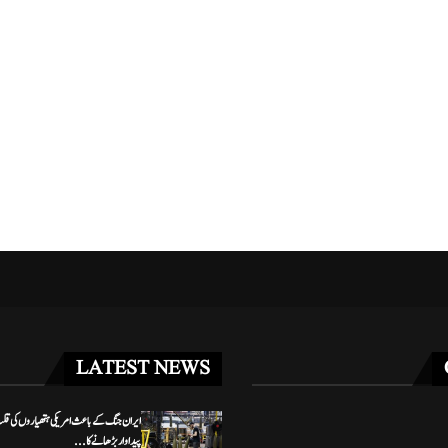
مریکا کا جرمنی سے 5 ہزار فوجیوں کے...
غزہ فلوٹیلا کیس: اسرائیلی عدالت 
مئی 2, 2026
مئی 3, 2026
LATEST NEWS
ایران جنگ کے باعث امریکی ہتھیاروں کی قلت،
پیداوار بڑھانے کا...