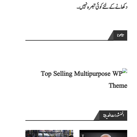
دکھانے کے لئے کوئی تبصرہ نہیں۔
تابعونا
المنشورات الحديثة