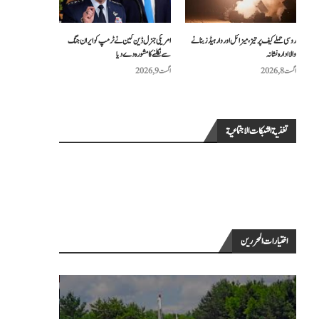
روسی حملے کیف پر تیز، میزائل اور وار ہیڈز بنانے
امریکی جنرل ڈین کین نے ٹرمپ کو ایران جنگ
والا ادارہ نشانہ
سے نکلنے کا مشورہ دے دیا
اگست 8, 2026
اگست 9, 2026
تغذية الشبكات الاجتماعية
اختيارات المحررين