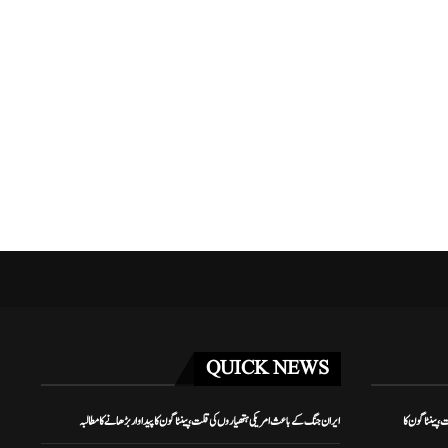
نے دو کارکنوں...
مراکش میں فوجی مشق کے دوران دو امریکی...
مئی 3, 2026
QUICK NEWS
 پینٹاگون کا
ایران جنگ کے باعث امریکی ہتھیاروں کی قلت، پینٹاگون کا پیداوار بڑھانے کا مطالبہ