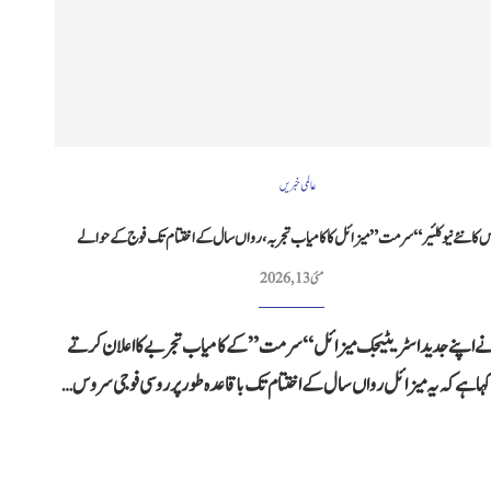
عالمی خبریں
 کا نئے نیوکلئیر“سرمت” میزائل کا کامیاب تجربہ، رواں سال کے اختتام تک فوج کے حوالے
مئی 13, 2026
 اپنے جدید اسٹریٹیجک میزائل “سرمت” کے کامیاب تجربے کا اعلان کرتے
ا ہے کہ یہ میزائل رواں سال کے اختتام تک باقاعدہ طور پر روسی فوجی سروس…