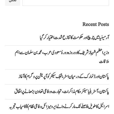
تلاش
Recent Posts
آرمینیا میں چرچ اور حکومت کا تنازع شدت اختیار کر گیا
وزیراعظم شہباز شریف کا دو روزہ دورۂ سعودی عرب، محمد بن سلمان سے اہم
ملاقات
پاکستان اور ڈنمارک کے درمیان اسٹریٹجک سیکٹر کوآپریشن پروگرام کا آغاز
پاکستان، آسٹریلیا سینئر حکام مذاکرات، تجارت و دفاعی تعاون بڑھانے پر اتفاق
اسرائیل کا طویل فاصلے تک مار کرنے والے ایرو میزائل دفاعی نظام کا کامیاب تجربہ