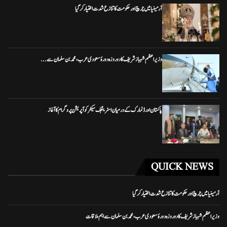
آرمینیا میں چرچ اور حکومت کا تنازع شدت اختیار کر گیا
وزیراعظم شہباز شریف کا دو روزہ دورۂ سعودی عرب، محمد بن سلمان سے...
پاکستان اور ڈنمارک کے درمیان اسٹریٹجک سیکٹر کوآپریشن پروگرام کا آغاز
QUICK NEWS
آرمینیا میں چرچ اور حکومت کا تنازع شدت اختیار کر گیا
وزیراعظم شہباز شریف کا دو روزہ دورۂ سعودی عرب، محمد بن سلمان سے اہم ملاقات