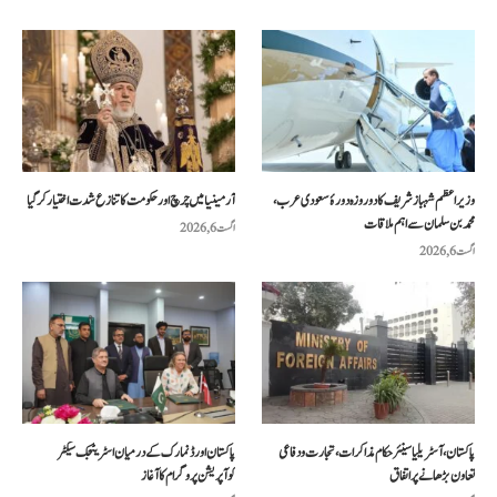
وزیراعظم شہباز شریف کا دو روزہ دورۂ سعودی عرب،
آرمینیا میں چرچ اور حکومت کا تنازع شدت اختیار کر گیا
محمد بن سلمان سے اہم ملاقات
اگست 6, 2026
اگست 6, 2026
پاکستان، آسٹریلیا سینئر حکام مذاکرات، تجارت و دفاعی
پاکستان اور ڈنمارک کے درمیان اسٹریٹجک سیکٹر
تعاون بڑھانے پر اتفاق
کوآپریشن پروگرام کا آغاز