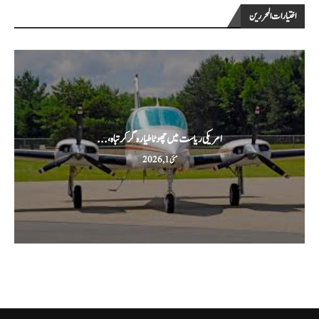
اختيارات المحررين
امریکی ریاست میں چھوٹا طیارہ گر کر تباہ،...
مئی 1, 2026