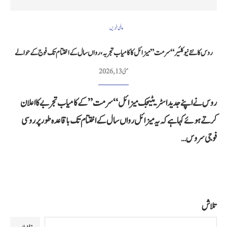
عالمی خبریں
روس کا نئے نیوکلئیر“سرمت” میزائل کا کامیاب تجربہ، رواں سال کے اختتام تک فوج کے حوالے
مئی 13, 2026
روس نے اپنے جدید اسٹریٹیجک میزائل “سرمت” کے کامیاب تجربے کا اعلان
کرتے ہوئے کہا ہے کہ یہ میزائل رواں سال کے اختتام تک باقاعدہ طور پر روسی
فوجی سروس…
تلاش