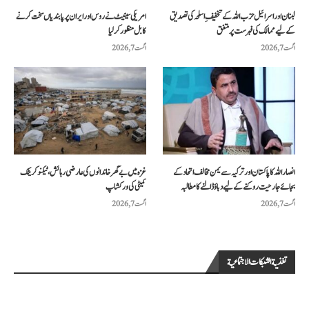
لبنان اور اسرائیل حزب اللہ کے تخفیفِ اسلحہ کی تصدیق
امریکی سینیٹ نے روس اور ایران پر پابندیاں سخت کرنے
کے لیے ممالک کی فہرست پر متفق
کا بل منظور کرلیا
اگست 7, 2026
اگست 7, 2026
انصار اللہ کا پاکستان اور ترکیہ سے یمن مخالف اتحاد کے
غزہ میں بے گھر خاندانوں کی عارضی رہائش، ٹیکنو کریٹک
بجائے جارحیت روکنے کے لیے دباؤ ڈالنے کا مطالبہ
کمیٹی کی ورکشاپ
اگست 7, 2026
اگست 7, 2026
تغذية الشبكات الاجتماعية