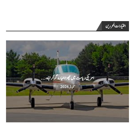
اختيارات المحررين
امریکی ریاست میں چھوٹا طیارہ گر کر تباہ،...
مئی 1, 2026