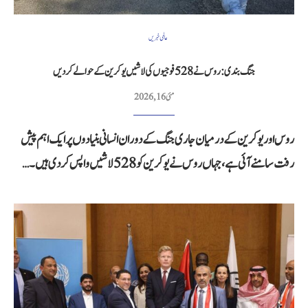
عالمی خبریں
جنگ بندی: روس نے 528 فوجیوں کی لاشیں یوکرین کے حوالے کردیں
مئی 16, 2026
روس اور یوکرین کے درمیان جاری جنگ کے دوران انسانی بنیادوں پر ایک اہم پیش
رفت سامنے آئی ہے، جہاں روس نے یوکرین کو 528 لاشیں واپس کر دی ہیں۔…