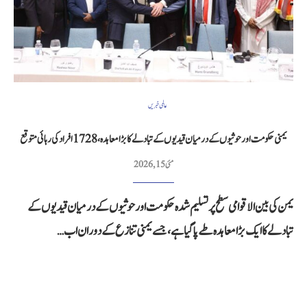
عالمی خبریں
یمنی حکومت اور حوثیوں کے درمیان قیدیوں کے تبادلے کا بڑا معاہدہ، 1728 افراد کی رہائی متوقع
مئی 15, 2026
یمن کی بین الاقوامی سطح پر تسلیم شدہ حکومت اور حوثیوں کے درمیان قیدیوں کے
تبادلے کا ایک بڑا معاہدہ طے پا گیا ہے، جسے یمنی تنازع کے دوران اب…