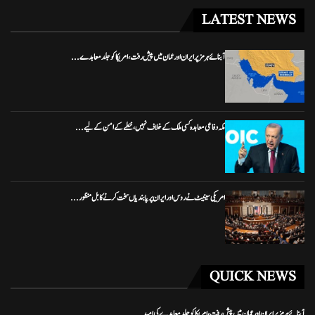
LATEST NEWS
آبنائے ہرمز پر ایران اور عمان میں پیش رفت، امریکا کو جلد معاہدے...
مکہ دفاعی معاہدہ کسی ملک کے خلاف نہیں، خطے کے امن کے لیے...
امریکی سینیٹ نے روس اور ایران پر پابندیاں سخت کرنے کا بل منظور...
QUICK NEWS
آبنائے ہرمز پر ایران اور عمان میں پیش رفت، امریکا کو جلد معاہدے کی امید