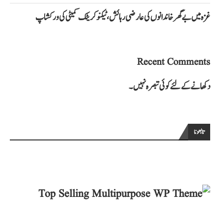
غزہ میں بے گھر خاندانوں کی عارضی رہائش، ٹیکنو کریٹک کمیٹی کی ورکشاپ
Recent Comments
دکھانے کے لئے کوئی تبصرہ نہیں۔
تابعونا