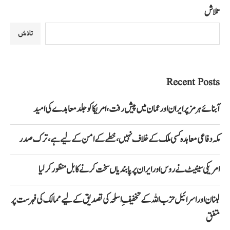
تلاش
تلاش
Recent Posts
آبنائے ہرمز پر ایران اور عمان میں پیش رفت، امریکا کو جلد معاہدے کی امید
مکہ دفاعی معاہدہ کسی ملک کے خلاف نہیں، خطے کے امن کے لیے ہے، ترک صدر
امریکی سینیٹ نے روس اور ایران پر پابندیاں سخت کرنے کا بل منظور کرلیا
لبنان اور اسرائیل حزب اللہ کے تخفیفِ اسلحہ کی تصدیق کے لیے ممالک کی فہرست پر
متفق