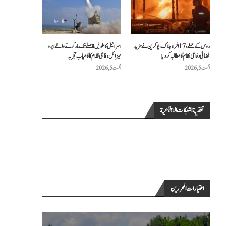
روس کے حملے، 17 افراد ہلاک، یوکرین نے مزید
اسرائیل کا طویل فاصلے تک مار کرنے والے ایرو
فضائی دفاعی نظام کا مطالبہ کر دیا
میزائل دفاعی نظام کا کامیاب تجربہ
اگست 5, 2026
اگست 5, 2026
تغذية الشبكات الاجتماعية
اختيارات المحررين