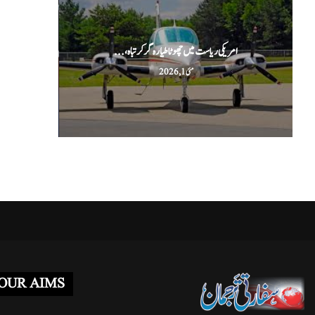
امریکی ریاست میں چھوٹا طیارہ گر کر تباہ،...
ا
مئی 1, 2026
OUR AIMS