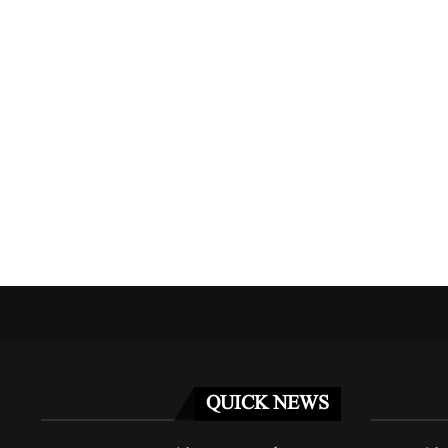
نے دو کارکنوں...
مراکش میں فوجی مشق کے دوران دو امریکی...
مئی 3, 2026
QUICK NEWS