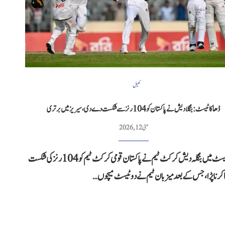
کھیل
ڈھاکا ٹیسٹ: بنگلادیش نے پاکستان کو 104 رنز سے شکست دے دی، سیریز میں برتری
مئی 12, 2026
ڈھاکا ٹیسٹ میں بنگلہ دیش کرکٹ ٹیم نے پاکستان قومی کرکٹ ٹیم کو 104 رنز کی شکست
ا کرنا پڑا، جس کے بعد میزبان ٹیم نے دو ٹیسٹ میچوں…