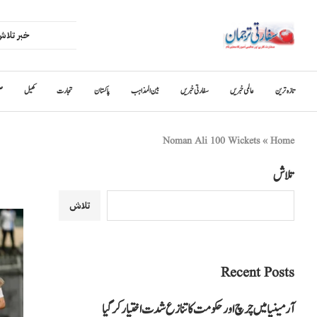
تازہ ترین
عالمی خبریں
سفارتی خبریں
بین المذاہب
پاکستان
تجارت
کھیل
ص
Noman Ali 100 Wickets
»
Home
تلاش
تلاش
Recent Posts
آرمینیا میں چرچ اور حکومت کا تنازع شدت اختیار کر گیا