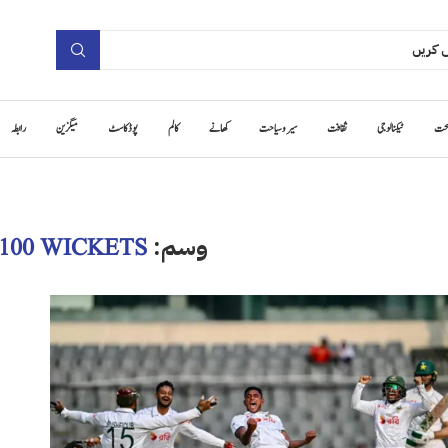
حت
ٹیکنالوجی
ثقافت
سیر و سیاحت
کھانے
کالم
پوڈ کاسٹ
میگزین
رابطہ
وسم:
100 WICKETS