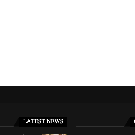
مریکا کا جرمنی سے 5 ہزار فوجیوں کے...
غزہ فلوٹیلا کیس: اسرائیلی عدالت 
مئی 2, 2026
مئی 3, 2026
LATEST NEWS