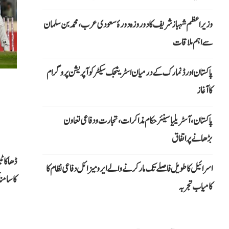
وزیراعظم شہباز شریف کا دو روزہ دورۂ سعودی عرب، محمد بن سلمان
سے اہم ملاقات
پاکستان اور ڈنمارک کے درمیان اسٹریٹجک سیکٹر کوآپریشن پروگرام
کا آغاز
پاکستان، آسٹریلیا سینئر حکام مذاکرات، تجارت و دفاعی تعاون
بڑھانے پر اتفاق
اسرائیل کا طویل فاصلے تک مار کرنے والے ایرو میزائل دفاعی نظام کا
کا سامن
کامیاب تجربہ