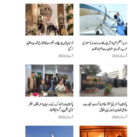
وزیراعظم شہباز شریف کا دو روزہ دورۂ سعودی
آرمینیا میں چرچ اور حکومت کا تنازع شدت اختیار
عرب، محمد بن سلمان سے اہم ملاقات
کر گیا
اگست 6, 2026
اگست 6, 2026
پاکستان، آسٹریلیا سینئر حکام مذاکرات، تجارت و
پاکستان اور ڈنمارک کے درمیان اسٹریٹجک سیکٹر
دفاعی تعاون بڑھانے پر اتفاق
کوآپریشن پروگرام کا آغاز
اگست 5, 2026
اگست 5, 2026