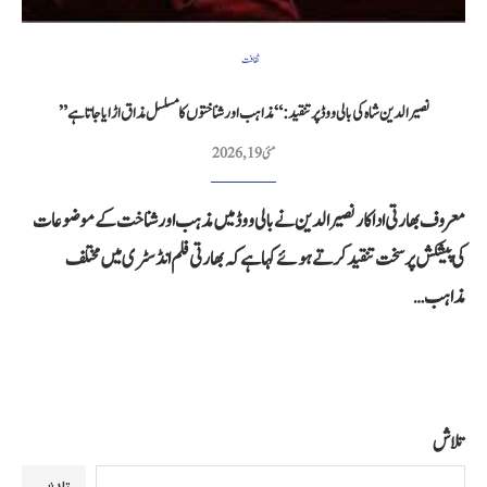
ثقافت
نصیر الدین شاہ کی بالی ووڈ پر تنقید: “مذاہب اور شناختوں کا مسلسل مذاق اڑایا جاتا ہے”
مئی 19, 2026
معروف بھارتی اداکار نصیر الدین نے بالی ووڈ میں مذہب اور شناخت کے موضوعات
کی پیشکش پر سخت تنقید کرتے ہوئے کہا ہے کہ بھارتی فلم انڈسٹری میں مختلف
مذاہب…
تلاش