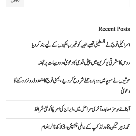
تلاش
Recent Posts
اسرائیلی فوج نے فلسطینی قصبے طیبہ کو غیر رہائشیوں کے لیے بند کر دیا
روس کا مشرقی یوکرین میں پیش قدمی کا دعویٰ، دو دیہات پر قبضہ
حوثیوں نے موچا میں دوبارہ حملے شروع کر دیے، یمنی فوج کا متعدد ڈرونز روکنے کا
دعویٰ
آبنائے ہرمز معاہدہ آخری مراحل میں، ایران کی امریکا کو نئی شرائط
محمد زبیر ٹیکن 8 ورلڈ کپ کے عالمی چیمپئن، 3 لاکھ ڈالر انعام