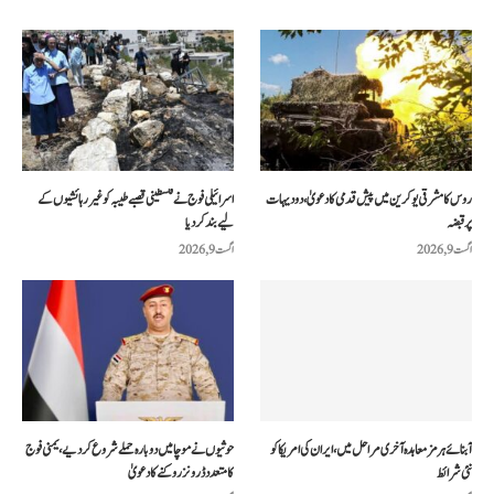
روس کا مشرقی یوکرین میں پیش قدمی کا دعویٰ، دو دیہات
اسرائیلی فوج نے فلسطینی قصبے طیبہ کو غیر رہائشیوں کے
پر قبضہ
لیے بند کر دیا
اگست 9, 2026
اگست 9, 2026
آبنائے ہرمز معاہدہ آخری مراحل میں، ایران کی امریکا کو
حوثیوں نے موچا میں دوبارہ حملے شروع کر دیے، یمنی فوج
نئی شرائط
کا متعدد ڈرونز روکنے کا دعویٰ