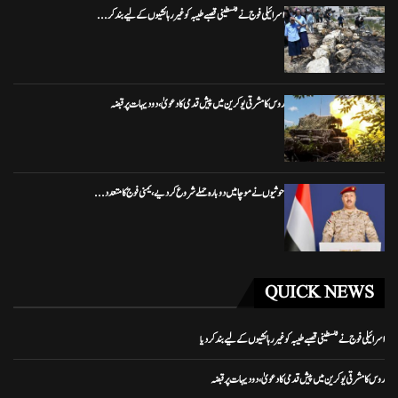
اسرائیلی فوج نے فلسطینی قصبے طیبہ کو غیر رہائشیوں کے لیے بند کر...
روس کا مشرقی یوکرین میں پیش قدمی کا دعویٰ، دو دیہات پر قبضہ
حوثیوں نے موچا میں دوبارہ حملے شروع کر دیے، یمنی فوج کا متعدد...
QUICK NEWS
اسرائیلی فوج نے فلسطینی قصبے طیبہ کو غیر رہائشیوں کے لیے بند کر دیا
روس کا مشرقی یوکرین میں پیش قدمی کا دعویٰ، دو دیہات پر قبضہ