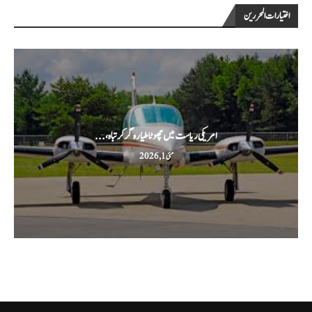
اختيارات المحررين
امریکی ریاست میں چھوٹا طیارہ گر کر تباہ،...
مئی 1, 2026