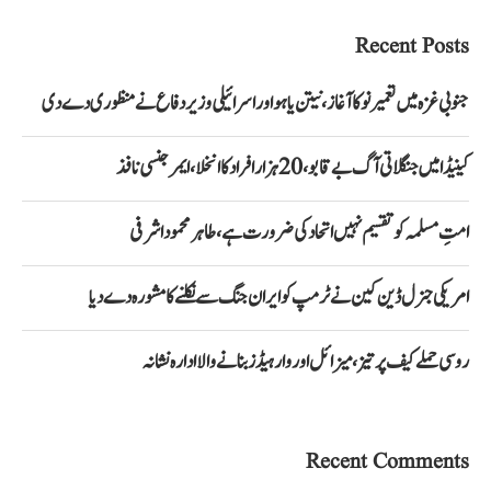
Recent Posts
جنوبی غزہ میں تعمیر نو کا آغاز، نیتن یاہو اور اسرائیلی وزیر دفاع نے منظوری دے دی
کینیڈا میں جنگلاتی آگ بے قابو، 20 ہزار افراد کا انخلا، ایمرجنسی نافذ
امتِ مسلمہ کو تقسیم نہیں اتحاد کی ضرورت ہے، طاہر محمود اشرفی
امریکی جنرل ڈین کین نے ٹرمپ کو ایران جنگ سے نکلنے کا مشورہ دے دیا
روسی حملے کیف پر تیز، میزائل اور وار ہیڈز بنانے والا ادارہ نشانہ
Recent Comments