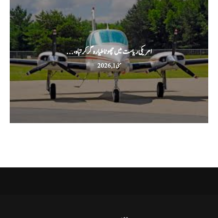
امریکی ریاست میں چھوٹا طیارہ گر کر تباہ،...
مئی 1, 2026