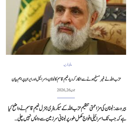
عالمی خبریں
حزب اللہ نے غیر مسلح ہونے سے انکار کر دیا، نعیم قاسم کا لبنان، اسرائیل اور ایران پر اہم بیان
جون 26, 2026
بیروت: لبنان کی مزاحمتی تنظیم حزب اللہ کے سیکریٹری جنرل نعیم قاسم نے واضح کیا
ہے کہ جب تک اسرائیلی افواج مکمل طور پر لبنانی سرزمین سے واپس نہیں چلی…