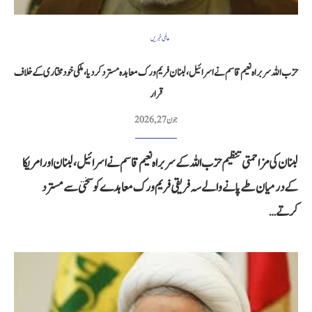
عالمی خبریں
حزب اللہ سربراہ نعیم قاسم نے اسرائیل، لبنان فریم ورک معاہدہ مسترد کر دیا، ملکی خودمختاری کے خلاف
قرار
جون 27, 2026
لبنان کی مزاحمتی تنظیم حزب اللہ کے سربراہ نعیم قاسم نے اسرائیل، لبنان اور امریکا
کے درمیان طے پانے والے سہ فریقی فریم ورک معاہدے کو سختی سے مسترد
کرتے…