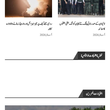
تائیوان کے صدر لائی چنگ تے کا ہان کوانگ جنگی مشقوں
روسی حملے کیف پر تیز، میزائل اور وار ہیڈز بنانے والا ادارہ
کا معائنہ
نشانہ
اگست 8, 2026
اگست 8, 2026
تغذية الشبكات الاجتماعية
اختيارات المحررين