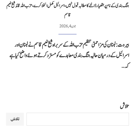
جنگ بندی کے نام پر ہتھیار ڈالنے کا مطالبہ قبول نہیں، اسرائیل مکمل انخلا کرے، حزب اللہ قائد شیخ نعیم
قاسم
جون 4, 2026
بیروت: لبنان کی مزاحمتی تنظیم حزب اللہ کے سربراہ شیخ نعیم قاسم نے لبنان اور
اسرائیل کے درمیان حالیہ جنگ بندی معاہدے کو مسترد کرتے ہوئے واضح کیا ہے
کہ…
تلاش
تلاش