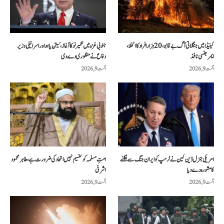
کینیڈا میں جنگلاتی آگ بے قابو، 20 ہزار افراد کا انخلا،
جنوبی غزہ میں تعمیر نو کا آغاز، نیتن یاہو اور اسرائیلی وزیر
ایمرجنسی نافذ
دفاع نے منظوری دے دی
اگست 9, 2026
اگست 9, 2026
امریکی جنرل ڈین کین نے ٹرمپ کو ایران جنگ سے نکلنے
امتِ مسلمہ کو تقسیم نہیں اتحاد کی ضرورت ہے، طاہر محمود
کا مشورہ دے دیا
اشرفی
اگست 9, 2026
اگست 9, 2026