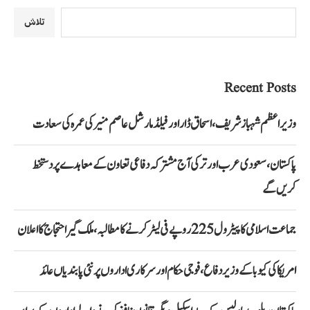
تلاش
Recent Posts
وزیراعظم شہباز شریف، اسحاق ڈار اور فیلڈ مارشل عاصم منیر کی عمرہ کی سعادت
پاکستان، سعودی عرب اور ترکی آج مشترکہ دفاعی تعاون کے معاہدے پر دستخط
کریں گے
جماعت اسلامی کا پیٹرول 225 روپے فی لیٹر کرنے کا مطالبہ، ملک گیر احتجاج کا اعلان
امریکا کی کیوبا کے وزیر دفاع، فوجی حکام اور سرکاری اداروں پر نئی پابندیاں عائد