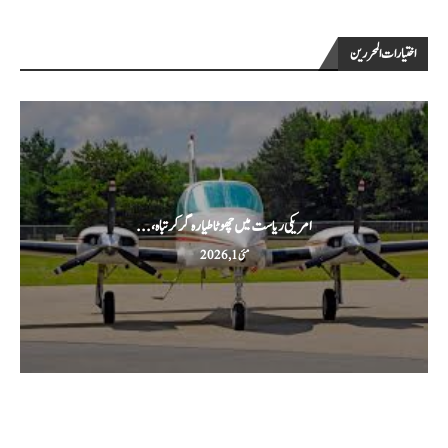
اختيارات المحررين
امریکی ریاست میں چھوٹا طیارہ گر کر تباہ،...
مئی 1, 2026