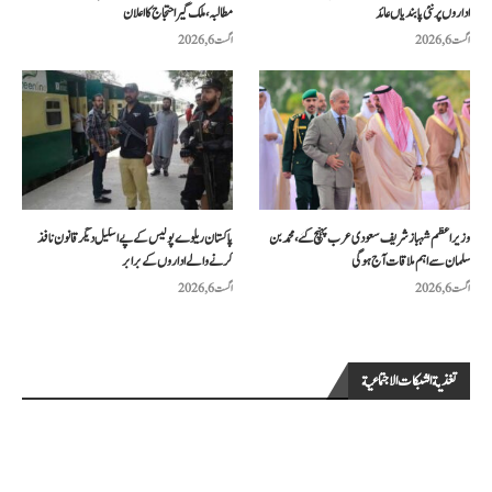
اداروں پر نئی پابندیاں عائد
مطالبہ، ملک گیر احتجاج کا اعلان
اگست 6, 2026
اگست 6, 2026
وزیراعظم شہباز شریف سعودی عرب پہنچ گئے، محمد بن
پاکستان ریلوے پولیس کے پے اسکیل دیگر قانون نافذ
سلمان سے اہم ملاقات آج ہوگی
کرنے والے اداروں کے برابر
اگست 6, 2026
اگست 6, 2026
تغذية الشبكات الاجتماعية