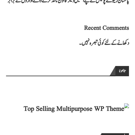
پاکستان ریلوے پولیس کے پے اسکیل دیگر قانون نافذ کرنے والے اداروں کے برابر
Recent Comments
دکھانے کے لئے کوئی تبصرہ نہیں۔
تابعونا