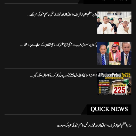
وزیراعظم شہباز شریف، اسحاق ڈار اور فیلڈ مارشل عاصم منیر کی عمرہ کی...
پاکستان، سعودی عرب اور ترکی آج مشترکہ دفاعی تعاون کے معاہدے پر دستخط...
جماعت اسلامی کا پیٹرول 225 روپے فی لیٹر کرنے کا مطالبہ، ملک گیر...
QUICK NEWS
وزیراعظم شہباز شریف، اسحاق ڈار اور فیلڈ مارشل عاصم منیر کی عمرہ کی سعادت