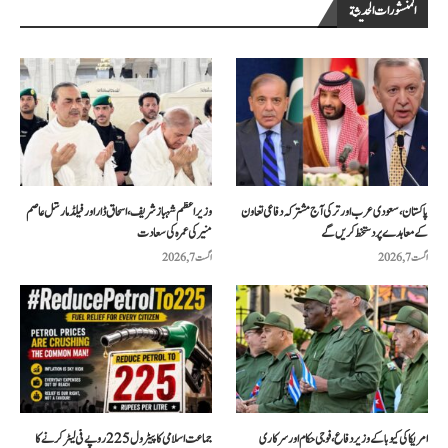
المنشورات الحديثة
پاکستان، سعودی عرب اور ترکی آج مشترکہ دفاعی تعاون
وزیراعظم شہباز شریف، اسحاق ڈار اور فیلڈ مارشل عاصم
کے معاہدے پر دستخط کریں گے
منیر کی عمرہ کی سعادت
اگست 7, 2026
اگست 7, 2026
امریکا کی کیوبا کے وزیر دفاع، فوجی حکام اور سرکاری
جماعت اسلامی کا پیٹرول 225 روپے فی لیٹر کرنے کا