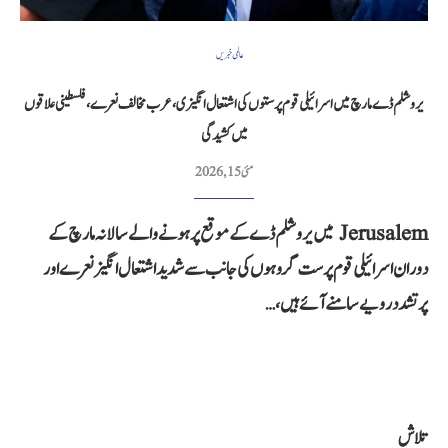
عالمی خبریں
یروشلم ڈے مارچ میں اسر ائیلی قوم پرستوں کی اشتعال انگیزی، عرب مخالف نعرے، فلسطینی علاقوں
میں کشیدگی
مئی 15, 2026
Jerusalem میں یروشلم ڈے کے موقع پر ہونے والے سالانہ مارچ کے
دوران اسرائیلی قوم پرست گروہوں کی جانب سے شدید اشتعال انگیز نعرے اور
پرتشدد رویے سامنے آئے ہیں،…
تلاش