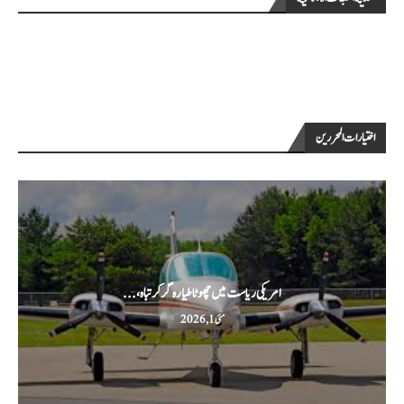
اختيارات المحررين
امریکی ریاست میں چھوٹا طیارہ گر کر تباہ،...
مئی 1, 2026