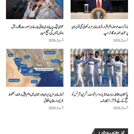
مذاکرات حوصلہ افزا قرار،آبنائے ہرمز نہ کھولی گئی تو ایران
عوامی لیگ پر پابندی ہٹائی جائے، ہر صورت بنگلہ دیش
پر سخت حملہ ہوگا، ٹرمپ
واپس آؤں گی، شیخ حسینہ
اگست 5, 2026
اگست 5, 2026
پاکستان بمقابلہ ویسٹ انڈیز دوسرا ٹیسٹ: گرین شرٹس کو
آبنائے ہرمز پر ایران اور عمان میں اہم پیش رفت، محفوظ
فتح کے لیے 75 رنز کا ہدف
بحری راستے پر اتفاق
اگست 5, 2026
اگست 5, 2026
تغذية الشبكات الاجتماعية