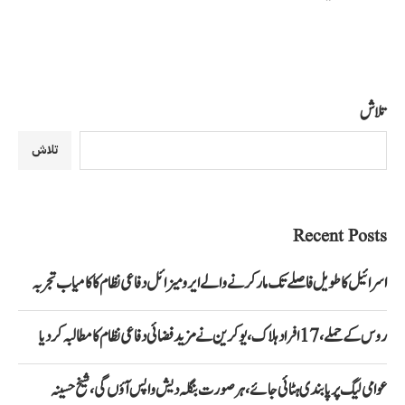
تلاش
تلاش
Recent Posts
اسرائیل کا طویل فاصلے تک مار کرنے والے ایرو میزائل دفاعی نظام کا کامیاب تجربہ
روس کے حملے، 17 افراد ہلاک، یوکرین نے مزید فضائی دفاعی نظام کا مطالبہ کر دیا
عوامی لیگ پر پابندی ہٹائی جائے، ہر صورت بنگلہ دیش واپس آؤں گی، شیخ حسینہ