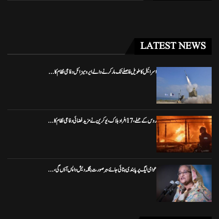
LATEST NEWS
اسرائیل کا طویل فاصلے تک مار کرنے والے ایرو میزائل دفاعی نظام کا...
روس کے حملے، 17 افراد ہلاک، یوکرین نے مزید فضائی دفاعی نظام کا...
عوامی لیگ پر پابندی ہٹائی جائے، ہر صورت بنگلہ دیش واپس آؤں گی،...