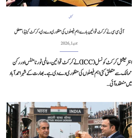
کھیل
آئی سی سی نے کرکٹ قوانین بارے اہم فیصلوں کی منظوری دے دی، کرکٹ کینیڈا معطل
جون 1, 2026
انٹرنیشنل کرکٹ کونسل (ICC) نے کرکٹ قوانین، عالمی ٹورنامنٹس اور رکن
ممالک سے متعلق کئی اہم فیصلوں کی منظوری دے دی ہے۔ بھارت کے شہر احمد آباد
میں منعقدہ آئی…