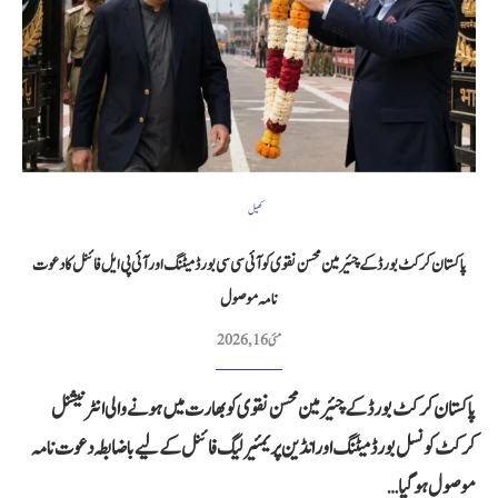
کھیل
پاکستان کرکٹ بورڈ کے چئیرمین محسن نقوی کو آئی سی سی بورڈ میٹنگ اور آئی پی ایل فائنل کا دعوت
نامہ موصول
مئی 16, 2026
پاکستان کرکٹ بورڈ کے چئیرمین محسن نقوی کو بھارت میں ہونے والی انٹرنیشنل
کرکٹ کونسل بورڈ میٹنگ اور انڈین پریمئیر لیگ فائنل کے لیے باضابطہ دعوت نامہ
موصول ہو گیا…