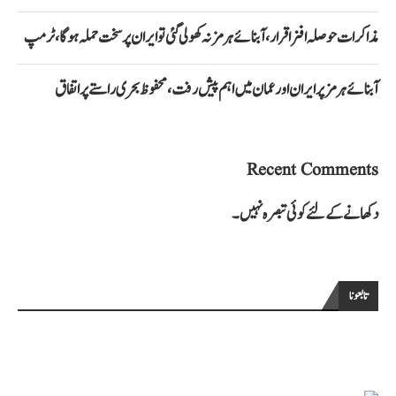
مذاکرات حوصلہ افزا قرار،آبنائے ہرمز نہ کھولی گئی تو ایران پر سخت حملہ ہوگا، ٹرمپ
آبنائے ہرمز پر ایران اور عمان میں اہم پیش رفت، محفوظ بحری راستے پر اتفاق
Recent Comments
دکھانے کے لئے کوئی تبصرہ نہیں۔
تابعونا