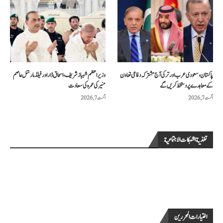
پاکستان، سعودی عرب اور ترکی آج مشترکہ دفاعی تعاون
وزیراعظم شہباز شریف، اسحاق ڈار اور فیلڈ مارشل عاصم
کے معاہدے پر دستخط کریں گے
منیر کی عمرہ کی سعادت
اگست 7, 2026
اگست 7, 2026
تغذية الشبكات الاجتماعية
اختيارات المحررين