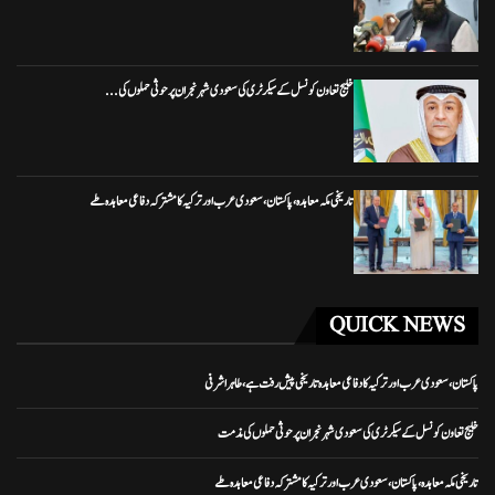
خلیج تعاون کونسل کے سیکرٹری کی سعودی شہر نجران پر حوثی حملوں کی...
تاریخی مکہ معاہدہ، پاکستان، سعودی عرب اور ترکیہ کا مشترکہ دفاعی معاہدہ طے
QUICK NEWS
پاکستان، سعودی عرب اور ترکیہ کا دفاعی معاہدہ تاریخی پیش رفت ہے، طاہر اشرفی
خلیج تعاون کونسل کے سیکرٹری کی سعودی شہر نجران پر حوثی حملوں کی مذمت
تاریخی مکہ معاہدہ، پاکستان، سعودی عرب اور ترکیہ کا مشترکہ دفاعی معاہدہ طے