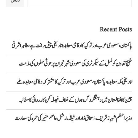
تلاش
Recent Posts
پاکستان، سعودی عرب اور ترکیہ کا دفاعی معاہدہ تاریخی پیش رفت ہے، طاہر اشرفی
خلیج تعاون کونسل کے سیکرٹری کی سعودی شہر نجران پر حوثی حملوں کی مذمت
تاریخی مکہ معاہدہ، پاکستان، سعودی عرب اور ترکیہ کا مشترکہ دفاعی معاہدہ طے
چین کا افغانستان میں دہشتگرد گروہوں کے خلاف فیصلہ کن کارروائی کا مطالبہ
وزیراعظم شہباز شریف، اسحاق ڈار اور فیلڈ مارشل عاصم منیر کی عمرہ کی سعادت