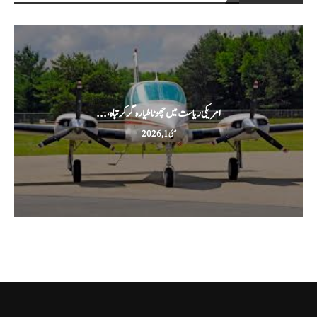
امریکی ریاست میں چھوٹا طیارہ گر کر تباہ،...
مئی 1, 2026