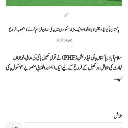
کھیل
پاکستان ہاکی فیڈریشن کا بڑا اقدام، ایک ہزار اسکولوں میں ہاکی سامان فراہم کرنے کا منصوبہ شروع
جون 4, 2026
اسلام آباد: پاکستان ہاکی فیڈریشن (PHF) نے قومی کھیل ہاکی کی بحالی، نوجوان
ٹیلنٹ کی تلاش اور کھیل کے فروغ کے لیے ایک اہم اور انقلابی منصوبے "اسکول ہاکی
اپ…
تلاش