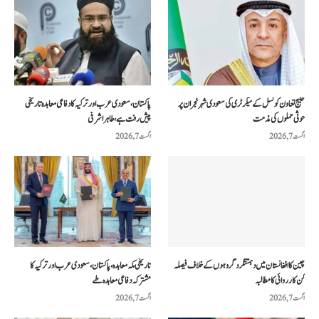
خلیج تعاون کونسل کے سیکرٹری کی سعودی شہر نجران پر
پاکستان، سعودی عرب اور ترکیہ کا دفاعی معاہدہ تاریخی
حوثی حملوں کی مذمت
پیش رفت ہے، طاہر اشرفی
اگست 7, 2026
اگست 7, 2026
چین کا افغانستان میں دہشتگرد گروہوں کے خلاف فیصلہ
تاریخی مکہ معاہدہ، پاکستان، سعودی عرب اور ترکیہ کا
کن کارروائی کا مطالبہ
مشترکہ دفاعی معاہدہ طے
اگست 7, 2026
اگست 7, 2026