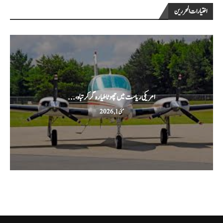
اختيارات المحررين
امریکی ریاست میں چھوٹا طیارہ گر کر تباہ،...
مئی 1, 2026