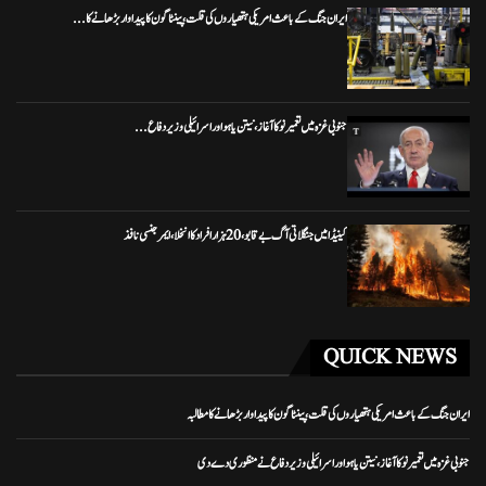
ایران جنگ کے باعث امریکی ہتھیاروں کی قلت، پینٹاگون کا پیداوار بڑھانے کا...
جنوبی غزہ میں تعمیر نو کا آغاز، نیتن یاہو اور اسرائیلی وزیر دفاع...
کینیڈا میں جنگلاتی آگ بے قابو، 20 ہزار افراد کا انخلا، ایمرجنسی نافذ
QUICK NEWS
ایران جنگ کے باعث امریکی ہتھیاروں کی قلت، پینٹاگون کا پیداوار بڑھانے کا مطالبہ
جنوبی غزہ میں تعمیر نو کا آغاز، نیتن یاہو اور اسرائیلی وزیر دفاع نے منظوری دے دی