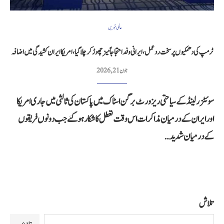
عالمی خبریں
ٹرمپ کی دھمکیوں پر سخت ردعمل، ایرانی وفد احتجاجاً میز چھوڑ کر چلا گیا، امریکا ایران کشیدگی میں اضافہ
جون 21, 2026
سوئٹزرلینڈ کے سیاحتی ریزورٹ برگن اسٹاک میں پاکستان کی ثالثی میں جاری امریکا
اور ایران کے درمیان مذاکرات اس وقت تعطل کا شکار ہوگئے جب دونوں فریقوں
کے درمیان شدید…
تلاش