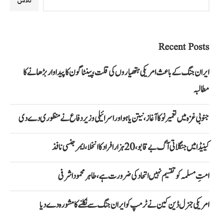
تلاش
Recent Posts
ایران جنگ کے باعث امریکی ہتھیاروں کی قلت، پینٹاگون کا پیداوار بڑھانے کا
مطالبہ
جنوبی غزہ میں تعمیر نو کا آغاز، نیتن یاہو اور اسرائیلی وزیر دفاع نے منظوری دے دی
کینیڈا میں جنگلاتی آگ بے قابو، 20 ہزار افراد کا انخلا، ایمرجنسی نافذ
امتِ مسلمہ کو تقسیم نہیں اتحاد کی ضرورت ہے، طاہر محمود اشرفی
امریکی جنرل ڈین کین نے ٹرمپ کو ایران جنگ سے نکلنے کا مشورہ دے دیا