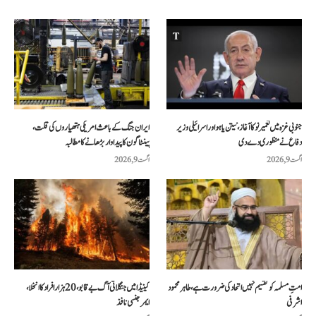
جنوبی غزہ میں تعمیر نو کا آغاز، نیتن یاہو اور اسرائیلی وزیر
ایران جنگ کے باعث امریکی ہتھیاروں کی قلت،
دفاع نے منظوری دے دی
پینٹاگون کا پیداوار بڑھانے کا مطالبہ
اگست 9, 2026
اگست 9, 2026
امتِ مسلمہ کو تقسیم نہیں اتحاد کی ضرورت ہے، طاہر محمود
کینیڈا میں جنگلاتی آگ بے قابو، 20 ہزار افراد کا انخلا،
اشرفی
ایمرجنسی نافذ