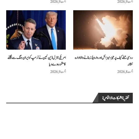
اگست 9, 2026
اگست 9, 2026
روسی حملے کیف پر تیز، میزائل اور وار ہیڈز بنانے والا ادارہ
امریکی جنرل ڈین کین نے ٹرمپ کو ایران جنگ سے نکلنے
نشانہ
کا مشورہ دے دیا
اگست 8, 2026
اگست 9, 2026
تغذية الشبكات الاجتماعية