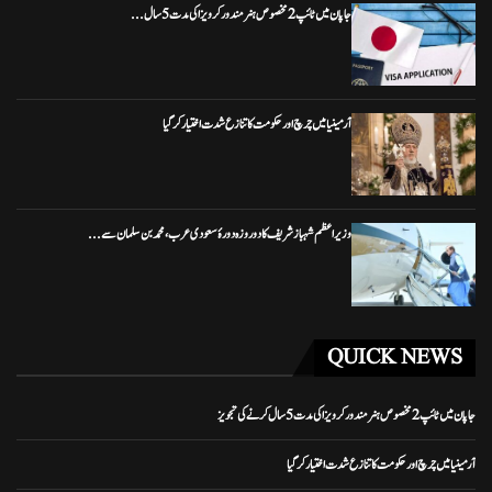
جاپان میں ٹائپ 2 مخصوص ہنر مند ورکر ویزا کی مدت 5 سال...
آرمینیا میں چرچ اور حکومت کا تنازع شدت اختیار کر گیا
وزیراعظم شہباز شریف کا دو روزہ دورۂ سعودی عرب، محمد بن سلمان سے...
QUICK NEWS
جاپان میں ٹائپ 2 مخصوص ہنر مند ورکر ویزا کی مدت 5 سال کرنے کی تجویز
آرمینیا میں چرچ اور حکومت کا تنازع شدت اختیار کر گیا