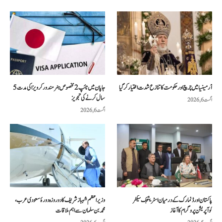
آرمینیا میں چرچ اور حکومت کا تنازع شدت اختیار کر گیا
جاپان میں ٹائپ 2 مخصوص ہنر مند ورکر ویزا کی مدت 5
سال کرنے کی تجویز
اگست 6, 2026
اگست 6, 2026
پاکستان اور ڈنمارک کے درمیان اسٹریٹجک سیکٹر
وزیراعظم شہباز شریف کا دو روزہ دورۂ سعودی عرب،
کوآپریشن پروگرام کا آغاز
محمد بن سلمان سے اہم ملاقات