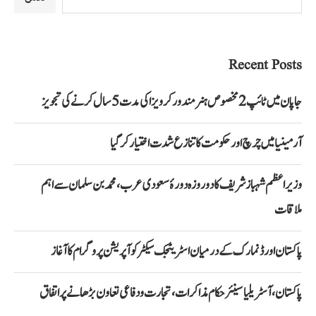
Recent Posts
جاپان میں ٹائپ 2 مخصوص ہنر مند ورکر ویزا کی مدت 5 سال کرنے کی تجویز
آرمینیا میں چرچ اور حکومت کا تنازع شدت اختیار کر گیا
وزیراعظم شہباز شریف کا دو روزہ دورۂ سعودی عرب، محمد بن سلمان سے اہم
ملاقات
پاکستان اور ڈنمارک کے درمیان اسٹریٹجک سیکٹر کوآپریشن پروگرام کا آغاز
پاکستان، آسٹریلیا سینئر حکام مذاکرات، تجارت و دفاعی تعاون بڑھانے پر اتفاق