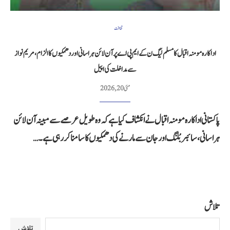
ثقافت
اداکارہ مومنہ اقبال کا مسلم لیگ ن کے ایم پی اے پر آن لائن ہراسانی اور دھمکیوں کا الزام، مریم نواز
سے مداخلت کی اپیل
مئی 20, 2026
پاکستانی اداکارہ مومنہ اقبال نے انکشاف کیا ہے کہ وہ طویل عرصے سے مبینہ آن لائن
ہراسانی، سائبر بُلنگ اور جان سے مارنے کی دھمکیوں کا سامنا کر رہی ہے۔…
تلاش
تلاش