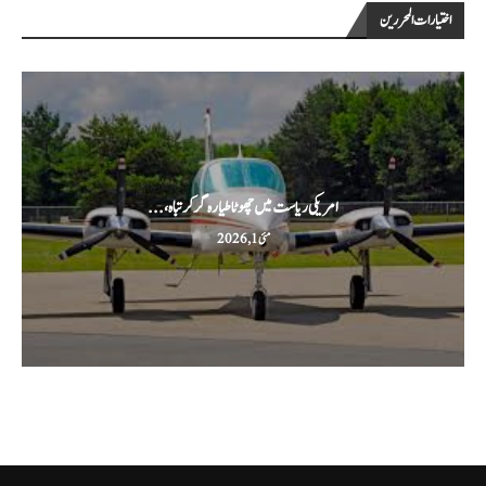
اختيارات المحررين
امریکی ریاست میں چھوٹا طیارہ گر کر تباہ،...
مئی 1, 2026