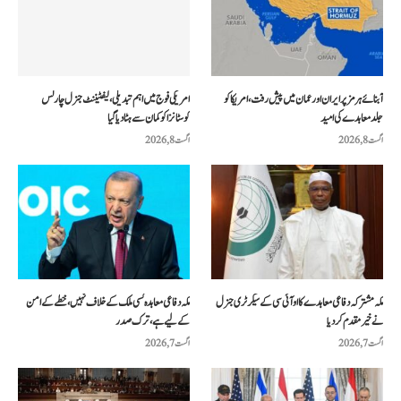
آبنائے ہرمز پر ایران اور عمان میں پیش رفت، امریکا کو
امریکی فوج میں اہم تبدیلی، لیفٹیننٹ جنرل چارلس
جلد معاہدے کی امید
کوسٹانزا کو کمان سے ہٹا دیا گیا
اگست 8, 2026
اگست 8, 2026
مکہ مشترکہ دفاعی معاہدے کا او آئی سی کے سیکرٹری جنرل
مکہ دفاعی معاہدہ کسی ملک کے خلاف نہیں، خطے کے امن
نے خیرمقدم کردیا
کے لیے ہے، ترک صدر
اگست 7, 2026
اگست 7, 2026