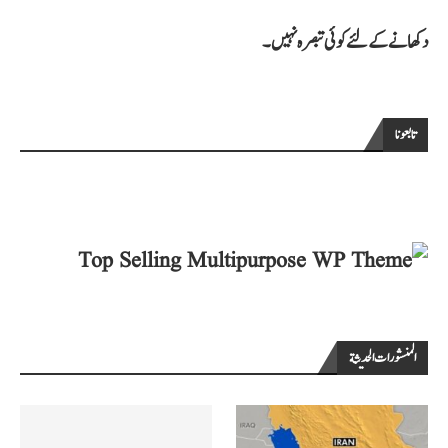
دکھانے کے لئے کوئی تبصرہ نہیں۔
تابعونا
المنشورات الحديثة