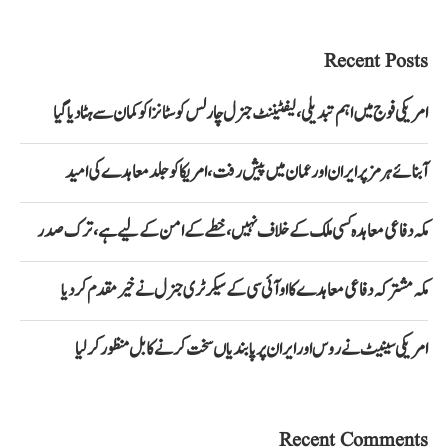
Recent Posts
امریکی فوج میں اہم تبدیلی، لیفٹیننٹ جنرل چارلس کوسٹانزا کو کمان سے ہٹا دیا گیا
آبنائے ہرمز پر ایران اور عمان میں پیش رفت، امریکا کو جلد معاہدے کی امید
مکہ دفاعی معاہدہ کسی ملک کے خلاف نہیں، خطے کے امن کے لیے ہے، ترک صدر
مکہ مشترکہ دفاعی معاہدے کا او آئی سی کے سیکرٹری جنرل نے خیرمقدم کردیا
امریکی سینیٹ نے روس اور ایران پر پابندیاں سخت کرنے کا بل منظور کرلیا
Recent Comments