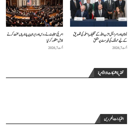
لبنان اور اسرائیل حزب اللہ کے تخفیفِ اسلحہ کی تصدیق
امریکی سینیٹ نے روس اور ایران پر پابندیاں سخت کرنے
کے لیے ممالک کی فہرست پر متفق
کا بل منظور کرلیا
اگست 7, 2026
اگست 7, 2026
تغذية الشبكات الاجتماعية
اختيارات المحررين