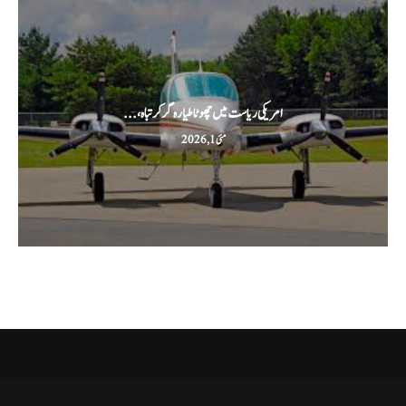
امریکی ریاست میں چھوٹا طیارہ گر کر تباہ،...
مئی 1, 2026