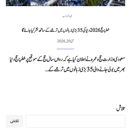
بین المذاہب
خطبۂ حج 2026 دنیا کی 35 بڑی زبانوں میں ترجمے کے ساتھ نشر کیا جائے گا
مئی 20, 2026
سعودی وزارت حج و عمرہ نے اعلان کیا ہے کہ رواں سال حج کے موقع پر خطبۂ حج دنیا
بھر میں بولی جانے والی 35 بڑی زبانوں میں ترجمے کے…
تلاش
تلاش