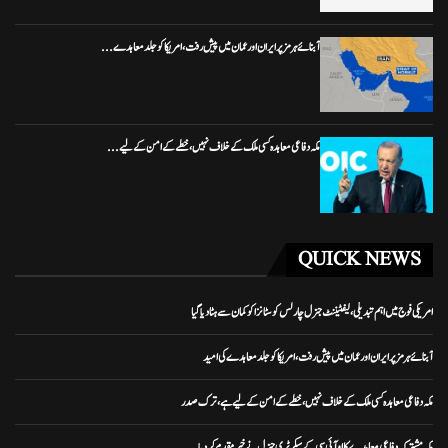
آبنائے ہرمز پر ایران اور عمان میں پیش رفت، امریکا کو جلد معاہدے...
مکہ دفاعی معاہدہ کسی ملک کے خلاف نہیں، خطے کے امن کے لیے...
QUICK NEWS
امریکی فوج میں اہم تبدیلی، لیفٹیننٹ جنرل چارلس کوسٹانزا کو کمان سے ہٹا دیا گیا
آبنائے ہرمز پر ایران اور عمان میں پیش رفت، امریکا کو جلد معاہدے کی امید
مکہ دفاعی معاہدہ کسی ملک کے خلاف نہیں، خطے کے امن کے لیے ہے، ترک صدر
مکہ مشترکہ دفاعی معاہدے کا او آئی سی کے سیکرٹری جنرل نے خیرمقدم کردیا