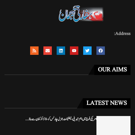
Address:
OUR AIMS
LATEST NEWS
امریکی فوج میں اہم تبدیلی، لیفٹیننٹ جنرل چارلس کوسٹانزا کو کمان سے ہٹا...