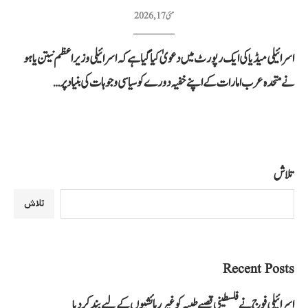
مئی 17, 2026
اسرائیلی میڈیا کی ایک رپورٹ میں دعویٰ کیا گیا ہے کہ اسرائیلی وزیر اعظم نیتن یاہو
نے متحدہ عرب امارات کے اپنے خفیہ دورے کو سیاسی وجوہات کی بنیاد پر…
تلاش
تلاش
Recent Posts
اسرائیلی فوج نے فلسطینی قصبے طیبہ کو غیر رہائشیوں کے لیے بند کر دیا