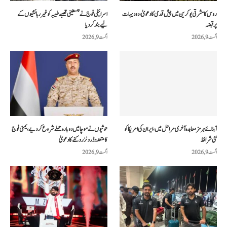
روس کا مشرقی یوکرین میں پیش قدمی کا دعویٰ، دو دیہات
اسرائیلی فوج نے فلسطینی قصبے طیبہ کو غیر رہائشیوں کے
پر قبضہ
لیے بند کر دیا
اگست 9, 2026
اگست 9, 2026
آبنائے ہرمز معاہدہ آخری مراحل میں، ایران کی امریکا کو
حوثیوں نے موچا میں دوبارہ حملے شروع کر دیے، یمنی فوج
نئی شرائط
کا متعدد ڈرونز روکنے کا دعویٰ
اگست 9, 2026
اگست 9, 2026