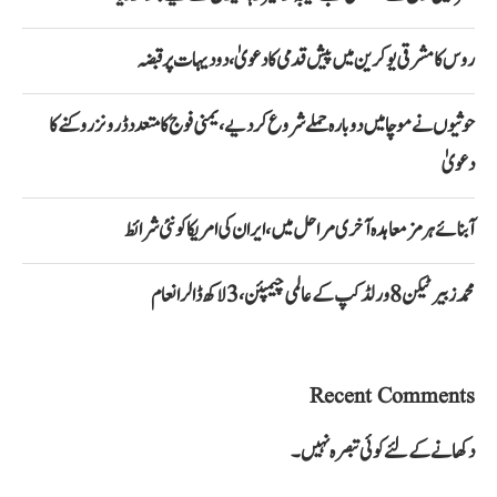
روس کا مشرقی یوکرین میں پیش قدمی کا دعویٰ، دو دیہات پر قبضہ
حوثیوں نے موچا میں دوبارہ حملے شروع کر دیے، یمنی فوج کا متعدد ڈرونز روکنے کا
دعویٰ
آبنائے ہرمز معاہدہ آخری مراحل میں، ایران کی امریکا کو نئی شرائط
محمد زبیر ٹیکن 8 ورلڈ کپ کے عالمی چیمپئن، 3 لاکھ ڈالر انعام
Recent Comments
دکھانے کے لئے کوئی تبصرہ نہیں۔