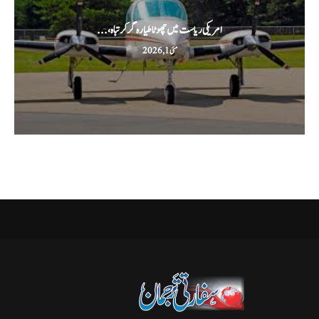
امریکی ریاست میں چھوٹا طیارہ گر کر تباہ،...
مئی 1, 2026