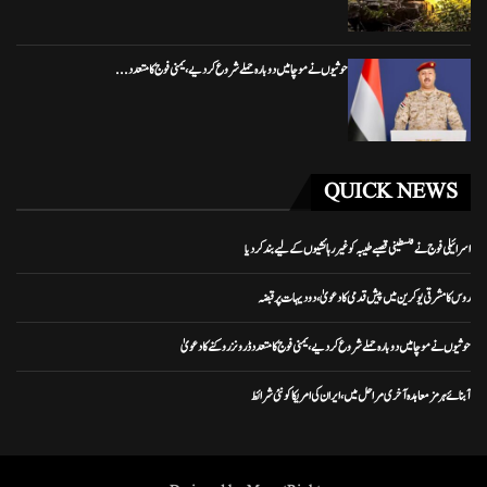
حوثیوں نے موچا میں دوبارہ حملے شروع کر دیے، یمنی فوج کا متعدد...
QUICK NEWS
اسرائیلی فوج نے فلسطینی قصبے طیبہ کو غیر رہائشیوں کے لیے بند کر دیا
روس کا مشرقی یوکرین میں پیش قدمی کا دعویٰ، دو دیہات پر قبضہ
حوثیوں نے موچا میں دوبارہ حملے شروع کر دیے، یمنی فوج کا متعدد ڈرونز روکنے کا دعویٰ
آبنائے ہرمز معاہدہ آخری مراحل میں، ایران کی امریکا کو نئی شرائط