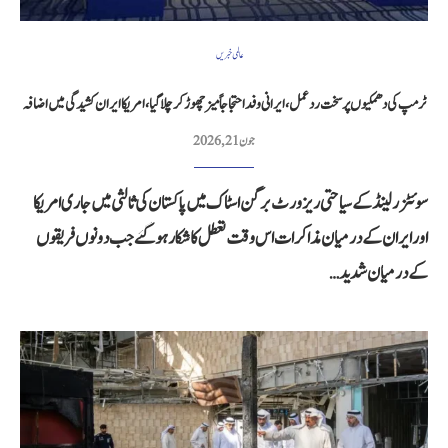
عالمی خبریں
ٹرمپ کی دھمکیوں پر سخت ردعمل، ایرانی وفد احتجاجاً میز چھوڑ کر چلا گیا، امریکا ایران کشیدگی میں اضافہ
جون 21, 2026
سوئٹزرلینڈ کے سیاحتی ریزورٹ برگن اسٹاک میں پاکستان کی ثالثی میں جاری امریکا
اور ایران کے درمیان مذاکرات اس وقت تعطل کا شکار ہوگئے جب دونوں فریقوں
کے درمیان شدید…