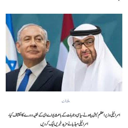
عالمی خبریں
اسرائیلی وزیر اعظم نیتن یاہو نے سیاسی وجوہات کے باعث یو اے ای کے خفیہ دورے کا انکشاف کیا،
اسرائیلی میڈیا نے مزید خبریں لیک کردیں