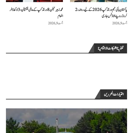
پاکستان ہاکی ٹیم ورلڈ کپ 2026 کے لیے روانہ، 2
محمد زبیر ٹیکن 8 ورلڈ کپ کے عالمی چیمپئن، 3 لاکھ ڈالر
کروڑ روپے الاؤنس جاری
انعام
اگست 9, 2026
اگست 9, 2026
تغذية الشبكات الاجتماعية
اختيارات المحررين