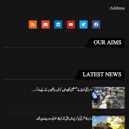
Address:
OUR AIMS
LATEST NEWS
اسرائیلی فوج نے فلسطینی قصبے طیبہ کو غیر رہائشیوں کے لیے بند کر...
روس کا مشرقی یوکرین میں پیش قدمی کا دعویٰ، دو دیہات پر قبضہ