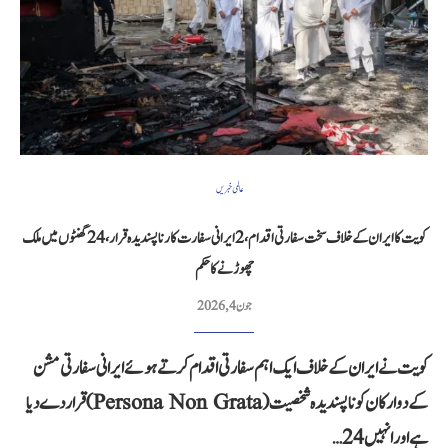
عالمی خبریں
کویت کا ایران کے خلاف سخت سفارتی اقدام، 2 ایرانی سفارت کار ناپسندیدہ قرار، 24 گھنٹوں میں ملک
چھوڑنے کا حکم
جون 4, 2026
کویت نے ایران کے خلاف ایک اہم سفارتی اقدام کرتے ہوئے ایرانی سفارتی مشن
کے دو ارکان کو ناپسندیدہ شخصیت (Persona Non Grata) قرار دے دیا
ہے اور انہیں 24…