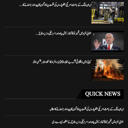
ایران جنگ کے باعث امریکی ہتھیاروں کی قلت، پینٹاگون کا پیداوار بڑھانے کا...
جنوبی غزہ میں تعمیر نو کا آغاز، نیتن یاہو اور اسرائیلی وزیر دفاع...
کینیڈا میں جنگلاتی آگ بے قابو، 20 ہزار افراد کا انخلا، ایمرجنسی نافذ
QUICK NEWS
ایران جنگ کے باعث امریکی ہتھیاروں کی قلت، پینٹاگون کا پیداوار بڑھانے کا مطالبہ
جنوبی غزہ میں تعمیر نو کا آغاز، نیتن یاہو اور اسرائیلی وزیر دفاع نے منظوری دے دی