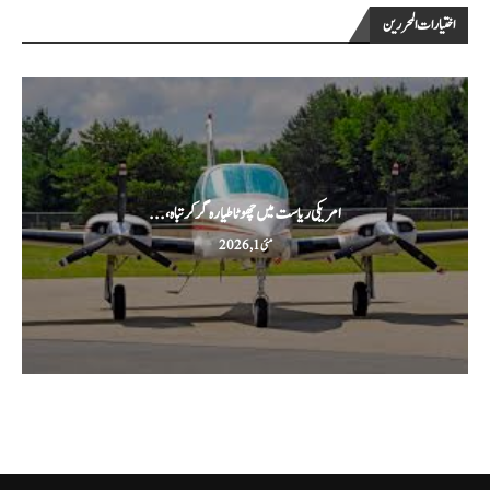
اختيارات المحررين
امریکی ریاست میں چھوٹا طیارہ گر کر تباہ،...
مئی 1, 2026