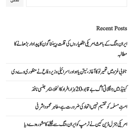
تلاش
Recent Posts
ایران جنگ کے باعث امریکی ہتھیاروں کی قلت، پینٹاگون کا پیداوار بڑھانے کا
مطالبہ
جنوبی غزہ میں تعمیر نو کا آغاز، نیتن یاہو اور اسرائیلی وزیر دفاع نے منظوری دے دی
کینیڈا میں جنگلاتی آگ بے قابو، 20 ہزار افراد کا انخلا، ایمرجنسی نافذ
امتِ مسلمہ کو تقسیم نہیں اتحاد کی ضرورت ہے، طاہر محمود اشرفی
امریکی جنرل ڈین کین نے ٹرمپ کو ایران جنگ سے نکلنے کا مشورہ دے دیا