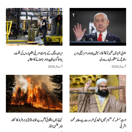
جنوبی غزہ میں تعمیر نو کا آغاز، نیتن یاہو اور اسرائیلی وزیر
ایران جنگ کے باعث امریکی ہتھیاروں کی قلت،
دفاع نے منظوری دے دی
پینٹاگون کا پیداوار بڑھانے کا مطالبہ
اگست 9, 2026
اگست 9, 2026
امتِ مسلمہ کو تقسیم نہیں اتحاد کی ضرورت ہے، طاہر محمود
کینیڈا میں جنگلاتی آگ بے قابو، 20 ہزار افراد کا انخلا،
اشرفی
ایمرجنسی نافذ