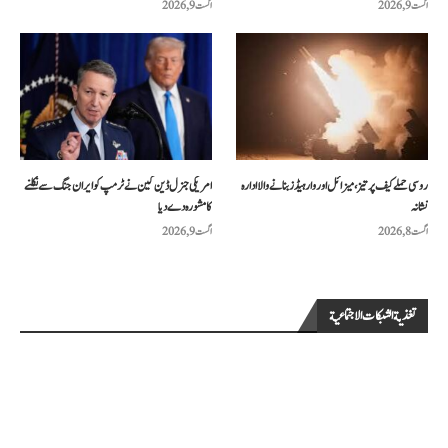
اگست 9, 2026
اگست 9, 2026
روسی حملے کیف پر تیز، میزائل اور وار ہیڈز بنانے والا ادارہ
امریکی جنرل ڈین کین نے ٹرمپ کو ایران جنگ سے نکلنے
نشانہ
کا مشورہ دے دیا
اگست 8, 2026
اگست 9, 2026
تغذية الشبكات الاجتماعية