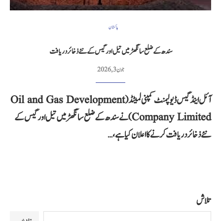
پاکستان
سندھ کے ضلع سانگھڑ میں تیل اور گیس کے نئے ذخائر دریافت
جون 3, 2026
آئل اینڈ گیس ڈیولپمنٹ کمپنی لمیٹڈ (Oil and Gas Development
Company Limited) نے سندھ کے ضلع سانگھڑ میں تیل اور گیس کے
نئے ذخائر دریافت کرنے کا اعلان کیا ہے،…
تلاش