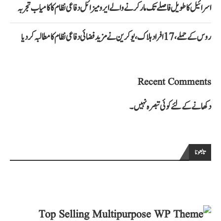
اسرائیل کا طویل فاصلے تک مار کرنے والے ایرو میزائل دفاعی نظام کا کامیاب تجربہ
روس کے حملے، 17 افراد ہلاک، یوکرین نے مزید فضائی دفاعی نظام کا مطالبہ کر دیا
Recent Comments
دکھانے کے لئے کوئی تبصرہ نہیں۔
تابعونا