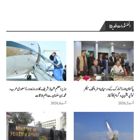
المنشورات الحديثة
پاکستان اور ڈنمارک کے درمیان اسٹریٹجک سیکٹر
وزیراعظم شہباز شریف کا دو روزہ دورۂ سعودی عرب،
کوآپریشن پروگرام کا آغاز
محمد بن سلمان سے اہم ملاقات
اگست 5, 2026
اگست 6, 2026