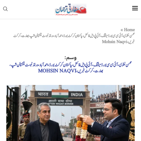
»
Home
محسن نقوی، آئی سی سی بورڈ میٹنگ، آئی پی ایل فائنل، پاکستان کرکٹ بورڈ، احمد آباد، ورلڈ ٹیسٹ چیمپئن شپ، بھارت، کرکٹ
خبریں، Mohsin Naqvi
وسم:
محسن نقوی، آئی سی سی بورڈ میٹنگ، آئی پی ایل فائنل، پاکستان کرکٹ بورڈ، احمد آباد، ورلڈ ٹیسٹ چیمپئن شپ،
بھارت، کرکٹ خبریں، MOHSIN NAQVI