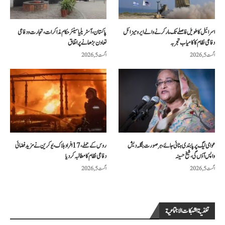
اسرائیل کا طویل فاصلے تک مار کرنے والے ایرو میزائل
پاکستان، آسٹریلیا سینئر حکام مذاکرات، تجارت و دفاعی
دفاعی نظام کا کامیاب تجربہ
تعاون بڑھانے پر اتفاق
اگست 5, 2026
اگست 5, 2026
عوامی لیگ پر پابندی ہٹائی جائے، ہر صورت بنگلہ دیش
روس کے حملے، 17 افراد ہلاک، یوکرین نے مزید فضائی
واپس آؤں گی، شیخ حسینہ
دفاعی نظام کا مطالبہ کر دیا
اگست 5, 2026
اگست 5, 2026
تغذية الشبكات الاجتماعية