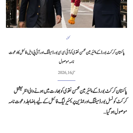
کھیل
پاکستان کرکٹ بورڈ کے چئیرمین محسن نقوی کو آئی سی سی بورڈ میٹنگ اور آئی پی ایل فائنل کا دعوت
نامہ موصول
مئی 16, 2026
پاکستان کرکٹ بورڈ کے چئیرمین محسن نقوی کو بھارت میں ہونے والی انٹرنیشنل
کرکٹ کونسل بورڈ میٹنگ اور انڈین پریمئیر لیگ فائنل کے لیے باضابطہ دعوت نامہ
موصول ہو گیا…