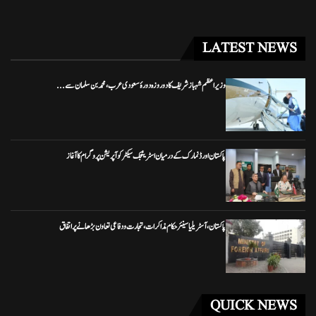
LATEST NEWS
وزیراعظم شہباز شریف کا دو روزہ دورۂ سعودی عرب، محمد بن سلمان سے...
پاکستان اور ڈنمارک کے درمیان اسٹریٹجک سیکٹر کوآپریشن پروگرام کا آغاز
پاکستان، آسٹریلیا سینئر حکام مذاکرات، تجارت و دفاعی تعاون بڑھانے پر اتفاق
QUICK NEWS