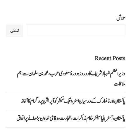
تلاش
تلاش
Recent Posts
وزیراعظم شہباز شریف کا دو روزہ دورۂ سعودی عرب، محمد بن سلمان سے اہم
ملاقات
پاکستان اور ڈنمارک کے درمیان اسٹریٹجک سیکٹر کوآپریشن پروگرام کا آغاز
پاکستان، آسٹریلیا سینئر حکام مذاکرات، تجارت و دفاعی تعاون بڑھانے پر اتفاق