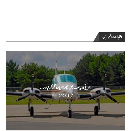
اختيارات المحررين
امریکی ریاست میں چھوٹا طیارہ گر کر تباہ،...
مئی 1, 2026