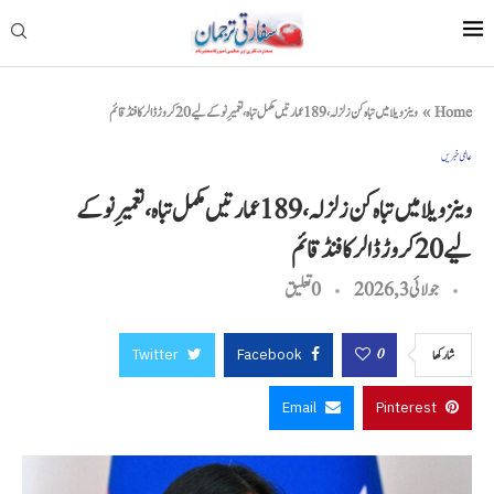
Home
»
وینزویلا میں تباہ کن زلزلہ، 189 عمارتیں مکمل تباہ، تعمیرِ نو کے لیے 20 کروڑ ڈالر کا فنڈ قائم
عالمی خبریں
وینزویلا میں تباہ کن زلزلہ، 189 عمارتیں مکمل تباہ، تعمیرِ نو کے
لیے 20 کروڑ ڈالر کا فنڈ قائم
جولائی 3, 2026
0 تعليق
Twitter
Facebook
0
شاركها
Email
Pinterest