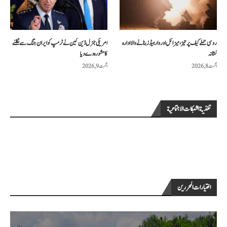
روسی حملے کیف پر تیز، میزائل اور وار ہیڈز بنانے والا ادارہ
امریکی جنرل ڈین کین نے ٹرمپ کو ایران جنگ سے نکلنے
نشانہ
کا مشورہ دے دیا
اگست 8, 2026
اگست 9, 2026
تغذية الشبكات الاجتماعية
اختيارات المحررين