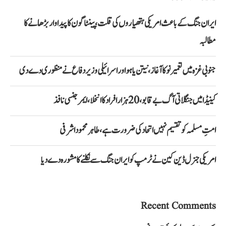
ایران جنگ کے باعث امریکی ہتھیاروں کی قلت، پینٹاگون کا پیداوار بڑھانے کا
مطالبہ
جنوبی غزہ میں تعمیر نو کا آغاز، نیتن یاہو اور اسرائیلی وزیر دفاع نے منظوری دے دی
کینیڈا میں جنگلاتی آگ بے قابو، 20 ہزار افراد کا انخلا، ایمرجنسی نافذ
امتِ مسلمہ کو تقسیم نہیں اتحاد کی ضرورت ہے، طاہر محمود اشرفی
امریکی جنرل ڈین کین نے ٹرمپ کو ایران جنگ سے نکلنے کا مشورہ دے دیا
Recent Comments