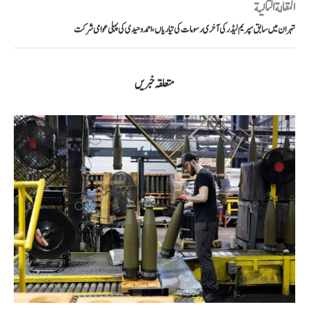
المقالة التالية
تہران میں سابق سپریم لیڈر کی آخری رسومات کی تیاریاں، احمد وحیدی کی پہلی عوامی شرکت
متعلقہ خبریں