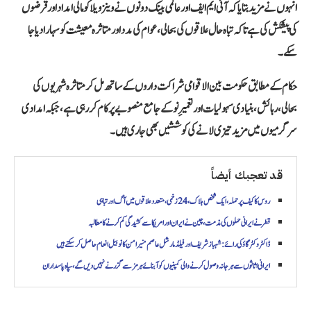
انہوں نے مزید بتایا کہ
آئی ایم ایف
اور
عالمی بینک
دونوں نے وینزویلا کو مالی امداد اور قرضوں
کی پیشکش کی ہے تاکہ تباہ حال علاقوں کی بحالی، عوام کی مدد اور متاثرہ معیشت کو سہارا دیا جا
سکے۔
حکام کے مطابق حکومت بین الاقوامی شراکت داروں کے ساتھ مل کر متاثرہ شہریوں کی
بحالی، رہائش، بنیادی سہولیات اور تعمیرِ نو کے جامع منصوبے پر کام کر رہی ہے، جبکہ امدادی
سرگرمیوں میں مزید تیزی لانے کی کوششیں بھی جاری ہیں۔
قد تعجبك أيضاً
روس کا کیف پر حملہ، ایک شخص ہلاک، 24 زخمی، متعدد علاقوں میں آگ اور تباہی
قطر نے ایرانی حملوں کی مذمت، چین نے ایران اور امریکا سے کشیدگی کم کرنے کا مطالبہ
ڈاکٹر وکٹر گاؤ کی رائے: شہباز شریف اور فیلڈ مارشل عاصم منیر امن کا نوبیل انعام حاصل کر سکتے ہیں
ایرانی اثاثوں سے ہرجانہ وصول کرنے والی کمپنیوں کو آبنائے ہرمز سے گزرنے نہیں دیں گے، سپاہ پاسداران