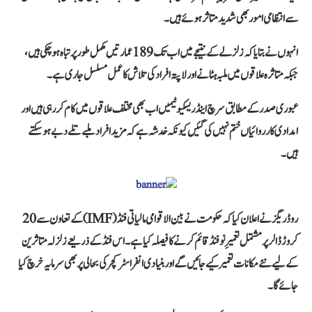
سے انتظامی امور بھی شدید متاثر ہوئے ہیں۔
انہوں نے بتایا کہ زلزلے کے نتیجے میں اب تک
189 عمارتیں مکمل طور پر تباہ
ہو چکی ہیں،
جبکہ متاثرہ علاقوں میں ملبہ ہٹانے اور لاپتہ افراد کی تلاش کا عمل مسلسل جاری ہے۔
عبوری صدر کے مطابق سرچ اینڈ ریسکیو ٹیمیں اب بھی مختلف علاقوں میں کام کر رہی ہیں اور
امدادی کارروائیاں ختم نہیں کی گئیں کیونکہ خدشہ ہے کہ مزید افراد ملبے تلے دبے ہو سکتے
ہیں۔
روڈریگز نے اعلان کیا کہ حکومت نے
بین الاقوامی مالیاتی فنڈ (IMF)
کے تعاون سے
20
کروڑ ڈالر
پر مشتمل تعمیرِ نو فنڈ قائم کرنے کا فیصلہ کیا ہے۔ اس فنڈ کے ذریعے زلزلہ متاثرین
کے لیے نئے مکانات تعمیر کیے جائیں گے اور بنیادی انفراسٹرکچر کی بحالی پر بھی سرمایہ خرچ کیا
جائے گا۔