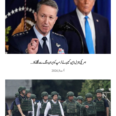
امریکی جنرل ڈین کین نے ٹرمپ کو ایران جنگ سے نکلنے کا...
اگست 9, 2026