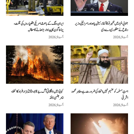
جنوبی غزہ میں تعمیر نو کا آغاز، نیتن یاہو اور اسرائیلی وزیر
ایران جنگ کے باعث امریکی ہتھیاروں کی قلت،
دفاع نے منظوری دے دی
پینٹاگون کا پیداوار بڑھانے کا مطالبہ
اگست 9, 2026
اگست 9, 2026
امتِ مسلمہ کو تقسیم نہیں اتحاد کی ضرورت ہے، طاہر محمود
کینیڈا میں جنگلاتی آگ بے قابو، 20 ہزار افراد کا انخلا،
اشرفی
ایمرجنسی نافذ
اگست 9, 2026
اگست 9, 2026