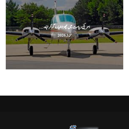
امریکی ریاست میں چھوٹا طیارہ گر کر تباہ،...
مئی 1, 2026