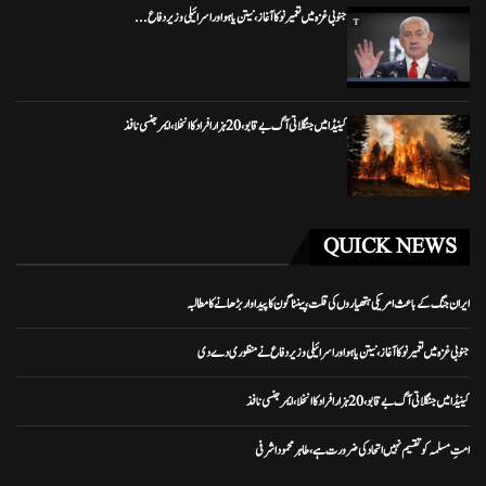
جنوبی غزہ میں تعمیر نو کا آغاز، نیتن یاہو اور اسرائیلی وزیر دفاع...
کینیڈا میں جنگلاتی آگ بے قابو، 20 ہزار افراد کا انخلا، ایمرجنسی نافذ
QUICK NEWS
ایران جنگ کے باعث امریکی ہتھیاروں کی قلت، پینٹاگون کا پیداوار بڑھانے کا مطالبہ
جنوبی غزہ میں تعمیر نو کا آغاز، نیتن یاہو اور اسرائیلی وزیر دفاع نے منظوری دے دی
کینیڈا میں جنگلاتی آگ بے قابو، 20 ہزار افراد کا انخلا، ایمرجنسی نافذ
امتِ مسلمہ کو تقسیم نہیں اتحاد کی ضرورت ہے، طاہر محمود اشرفی