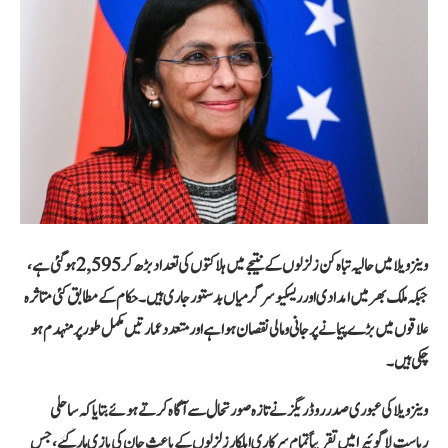
وینزویلا میں حالیہ تباہ کن زلزلوں کے نتیجے میں ہلاکتوں کی تعداد بڑھ کر
2,595
ہو گئی ہے،
جبکہ ملک بھر میں امدادی اور ریسکیو سرگرمیاں بدستور جاری ہیں۔ حکام کے مطابق کئی متاثرہ
علاقوں میں بڑے پیمانے پر جانی و مالی نقصان ہوا ہے اور متعدد عمارتیں مکمل طور پر منہدم ہو
چکی ہیں۔
وینزویلا کی عبوری صدر
روڈریگز
نے تازہ صورتحال سے آگاہ کرتے ہوئے بتایا کہ ساحلی
ریاست
لاگوئیرا
میں تقریباً تمام سرکاری اہلکار زلزلوں کے باعث جان کی بازی ہار گئے، جس