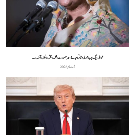
عوامی لیگ پر پابندی ہٹائی جائے، ہر صورت بنگلہ دیش واپس آؤں...
اگست 5, 2026