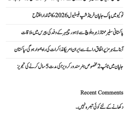
ٹوکیو میں پاک جاپان فرینڈشپ فیسٹیول 2026ء کا شاندار افتتاح
پاکستانی سفیر ممتاز زہرہ بلوچ سے لاہور چیمبر کے وفد کی پیرس میں ملاقات
آبنائے ہرمز پر اتفاق رائے سے ایران امریکا مذاکرات کی راہ ہموار ہوگی، پاکستان
جاپان میں ٹائپ 2 مخصوص ہنر مند ورکر ویزا کی مدت 5 سال کرنے کی تجویز
Recent Comments
دکھانے کے لئے کوئی تبصرہ نہیں۔