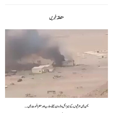
متعلقہ خبریں
یمن میں حوثیوں کے میزائل و ڈرون حملے، مارب اور حضرالموت میں...