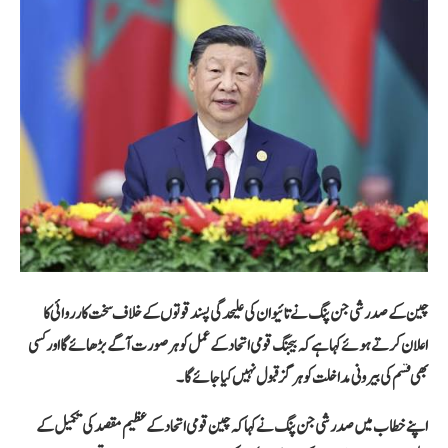
چین کے صدر
شی جن پنگ
نے تائیوان کی علیحدگی پسند قوتوں کے خلاف سخت کارروائی کا
اعلان کرتے ہوئے کہا ہے کہ بیجنگ قومی اتحاد کے عمل کو ہر صورت آگے بڑھائے گا اور کسی
بھی قسم کی بیرونی مداخلت کو ہرگز قبول نہیں کیا جائے گا۔
اپنے خطاب میں صدر شی جن پنگ نے کہا کہ چین قومی اتحاد کے عظیم مقصد کی تکمیل کے