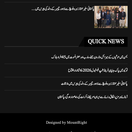
پاکستانی سفیر ممتاز زہرہ بلوچ سے لاہور چیمبر کے وفد کی پیرس میں...
QUICK NEWS
یمن میں حوثیوں کے میزائل و ڈرون حملے، مارب اور حضرالموت میں 45 افراد ہلاک
ٹوکیو میں پاک جاپان فرینڈشپ فیسٹیول 2026ء کا شاندار افتتاح
پاکستانی سفیر ممتاز زہرہ بلوچ سے لاہور چیمبر کے وفد کی پیرس میں ملاقات
آبنائے ہرمز پر اتفاق رائے سے ایران امریکا مذاکرات کی راہ ہموار ہوگی، پاکستان
Designed by MountRight