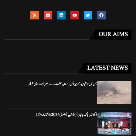
OUR AIMS
LATEST NEWS
یمن میں حوثیوں کے میزائل و ڈرون حملے، مارب اور حضرالموت میں 45...
ٹوکیو میں پاک جاپان فرینڈشپ فیسٹیول 2026ء کا شاندار افتتاح