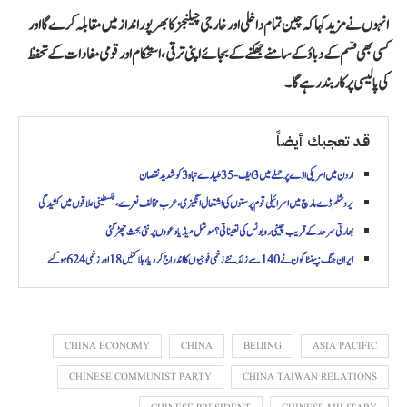
انہوں نے مزید کہا کہ چین تمام داخلی اور خارجی چیلنجز کا بھرپور انداز میں مقابلہ کرے گا اور
کسی بھی قسم کے دباؤ کے سامنے جھکنے کے بجائے اپنی ترقی، استحکام اور قومی مفادات کے تحفظ
کی پالیسی پر کاربند رہے گا۔
قد تعجبك أيضاً
اردن میں امریکی اڈے پر حملے میں 3 ایف-35 طیارے تباہ 3 کو شدید نقصان
یروشلم ڈے مارچ میں اسر ائیلی قوم پرستوں کی اشتعال انگیزی، عرب مخالف نعرے، فلسطینی علاقوں میں کشیدگی
بھارتی سرحد کے قریب چینی روبوٹس کی تعیناتی؟ سوشل میڈیا دعووں پر نئی بحث چھڑ گئی
ایران جنگ: پینٹاگون نے 140 سے زائد نئے زخمی فوجیوں کا اندراج کر دیا،ہلاکتیں 18 اور زخمی 624 ہو گئے
CHINA ECONOMY
CHINA
BEIJING
ASIA PACIFIC
CHINESE COMMUNIST PARTY
CHINA TAIWAN RELATIONS