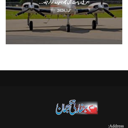
امریکی ریاست میں چھوٹا طیارہ گر کر تباہ،...
مئی 1, 2026
Address: