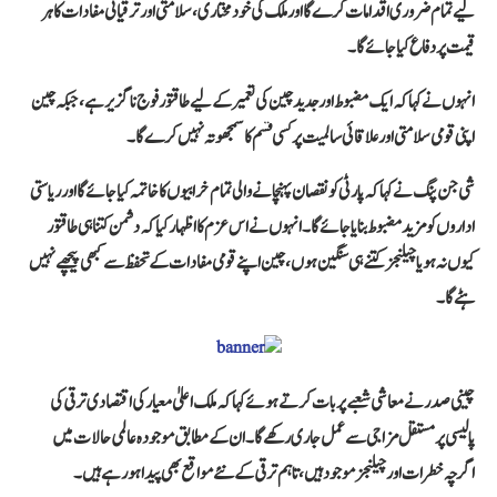
لیے تمام ضروری اقدامات کرے گا اور ملک کی خودمختاری، سلامتی اور ترقیاتی مفادات کا ہر
قیمت پر دفاع کیا جائے گا۔
انہوں نے کہا کہ ایک مضبوط اور جدید چین کی تعمیر کے لیے طاقتور فوج ناگزیر ہے، جبکہ چین
اپنی قومی سلامتی اور علاقائی سالمیت پر کسی قسم کا سمجھوتہ نہیں کرے گا۔
شی جن پنگ نے کہا کہ پارٹی کو نقصان پہنچانے والی تمام خرابیوں کا خاتمہ کیا جائے گا اور ریاستی
اداروں کو مزید مضبوط بنایا جائے گا۔ انہوں نے اس عزم کا اظہار کیا کہ دشمن کتنا ہی طاقتور
کیوں نہ ہو یا چیلنجز کتنے ہی سنگین ہوں، چین اپنے قومی مفادات کے تحفظ سے کبھی پیچھے نہیں
ہٹے گا۔
چینی صدر نے معاشی شعبے پر بات کرتے ہوئے کہا کہ ملک اعلیٰ معیار کی اقتصادی ترقی کی
پالیسی پر مستقل مزاجی سے عمل جاری رکھے گا۔ ان کے مطابق موجودہ عالمی حالات میں
اگرچہ خطرات اور چیلنجز موجود ہیں، تاہم ترقی کے نئے مواقع بھی پیدا ہو رہے ہیں۔