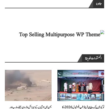
تابعونا
المنشورات الحديثة
ٹوکیو میں پاک جاپان فرینڈشپ فیسٹیول 2026ء کا
یمن میں حوثیوں کے میزائل و ڈرون حملے، مارب اور