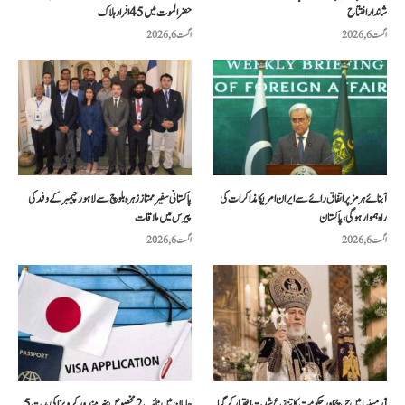
شاندار افتتاح
حضرالموت میں 45 افراد ہلاک
اگست 6, 2026
اگست 6, 2026
آبنائے ہرمز پر اتفاق رائے سے ایران امریکا مذاکرات کی
پاکستانی سفیر ممتاز زہرہ بلوچ سے لاہور چیمبر کے وفد کی
راہ ہموار ہوگی، پاکستان
پیرس میں ملاقات
اگست 6, 2026
اگست 6, 2026
آرمینیا میں چرچ اور حکومت کا تنازع شدت اختیار کر گیا
جاپان میں ٹائپ 2 مخصوص ہنر مند ورکر ویزا کی مدت 5