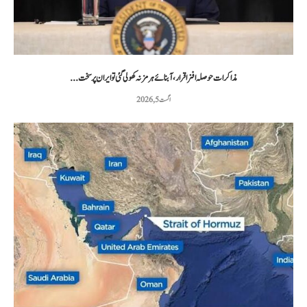
مذاکرات حوصلہ افزا قرار،آبنائے ہرمز نہ کھولی گئی تو ایران پر سخت...
اگست 5, 2026