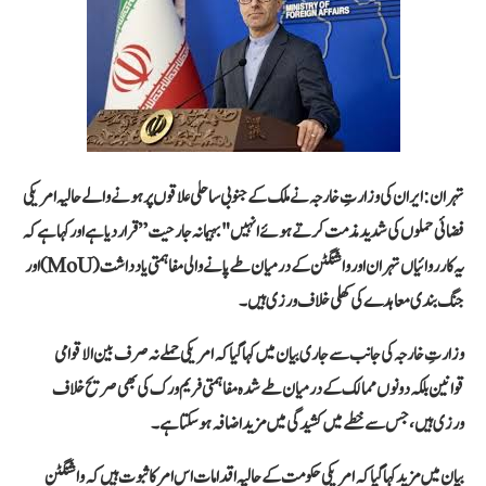
تہران:
ایران کی وزارتِ خارجہ نے ملک کے جنوبی ساحلی علاقوں پر ہونے والے حالیہ امریکی
فضائی حملوں کی شدید مذمت کرتے ہوئے انہیں "بہیمانہ جارحیت” قرار دیا ہے اور کہا ہے کہ
یہ کارروائیاں تہران اور واشنگٹن کے درمیان طے پانے والی مفاہمتی یادداشت (MoU) اور
جنگ بندی معاہدے کی کھلی خلاف ورزی ہیں۔
وزارتِ خارجہ کی جانب سے جاری بیان میں کہا گیا کہ امریکی حملے نہ صرف بین الاقوامی
قوانین بلکہ دونوں ممالک کے درمیان طے شدہ مفاہمتی فریم ورک کی بھی صریح خلاف
ورزی ہیں، جس سے خطے میں کشیدگی میں مزید اضافہ ہو سکتا ہے۔
بیان میں مزید کہا گیا کہ امریکی حکومت کے حالیہ اقدامات اس امر کا ثبوت ہیں کہ واشنگٹن