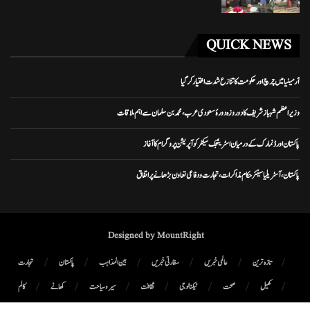
QUICK NEWS
آرمینیا میں چرچ اور حکومت کا تنازع شدت اختیار کر گیا
وزیراعظم شہباز شریف کا دو روزہ دورۂ سعودی عرب، محمد بن سلمان سے اہم ملاقات
پاکستان اور ڈنمارک کے درمیان اسٹریٹجک سیکٹر کوآپریشن پروگرام کا آغاز
پاکستان، آسٹریلیا سینئر حکام مذاکرات، تجارت و دفاعی تعاون بڑھانے پر اتفاق
Designed by MountRight
تازہ ترین
عالمی خبریں
سفارتی خبریں
بین المذاہب
پاکستان
تجارت
کھیل
صحت
ٹیکنالوجی
ثقافت
سیر و سیاحت
کھانے
کالم