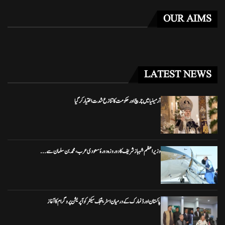
OUR AIMS
LATEST NEWS
آرمینیا میں چرچ اور حکومت کا تنازع شدت اختیار کر گیا
وزیراعظم شہباز شریف کا دو روزہ دورۂ سعودی عرب، محمد بن سلمان سے...
پاکستان اور ڈنمارک کے درمیان اسٹریٹجک سیکٹر کوآپریشن پروگرام کا آغاز