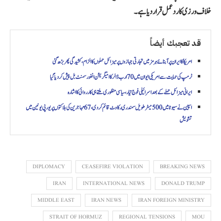
خلاف ورزی کا ردعمل قرار دیا ہے۔
قد تعجبك أيضاً
امریکا کا ایران پر آبنائے ہرمز میں تجارتی جہازوں پر میزائل حملوں کا الزام، کشیدگی پھر بڑھ گئی
ٹرمپ کی حمایت سے امریکی ایوان میں 70 ارب ڈالر کا امیگریشن انفورسمنٹ بل پیش کر دیا گیا
ایرانی میزائل حملے کے بعد اسرائیلی فوج تیار، سیاسی منظوری ملتے ہی کارروائی کا اشارہ
اسپین نے سیوٹا میں 500 میٹر طویل سمندری رکاوٹ قائم کر دی، 67 مہاجرین کی ہلاکتوں پر یورپی یونین میں
تشویش
DIPLOMACY
CEASEFIRE VIOLATION
BREAKING NEWS
IRAN
INTERNATIONAL NEWS
DONALD TRUMP
MIDDLE EAST
IRAN NEWS
IRAN FOREIGN MINISTRY
STRAIT OF HORMUZ
REGIONAL TENSIONS
MOU