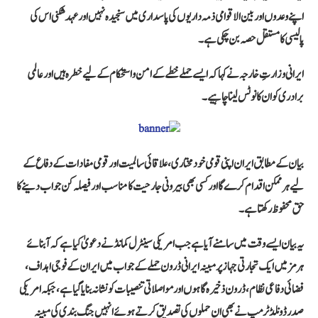
اپنے وعدوں اور بین الاقوامی ذمہ داریوں کی پاسداری میں سنجیدہ نہیں اور عہد شکنی اس کی
پالیسی کا مستقل حصہ بن چکی ہے۔
ایرانی وزارتِ خارجہ نے کہا کہ ایسے حملے خطے کے امن و استحکام کے لیے خطرہ ہیں اور عالمی
برادری کو ان کا نوٹس لینا چاہیے۔
بیان کے مطابق ایران اپنی قومی خودمختاری، علاقائی سالمیت اور قومی مفادات کے دفاع کے
لیے ہر ممکن اقدام کرے گا اور کسی بھی بیرونی جارحیت کا مناسب اور فیصلہ کن جواب دینے کا
حق محفوظ رکھتا ہے۔
یہ بیان ایسے وقت میں سامنے آیا ہے جب امریکی سینٹرل کمانڈ نے دعویٰ کیا ہے کہ آبنائے
ہرمز میں ایک تجارتی جہاز پر مبینہ ایرانی ڈرون حملے کے جواب میں ایران کے فوجی اہداف،
فضائی دفاعی نظام، ڈرون ذخیرہ گاہوں اور مواصلاتی تنصیبات کو نشانہ بنایا گیا ہے، جبکہ امریکی
صدر ڈونلڈ ٹرمپ نے بھی ان حملوں کی تصدیق کرتے ہوئے انہیں جنگ بندی کی مبینہ