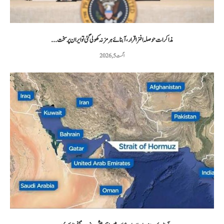
مذاکرات حوصلہ افزا قرار،آبنائے ہرمز نہ کھولی گئی تو ایران پر سخت...
اگست 5, 2026