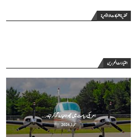
تغذية الشبكات الاجتماعية
اختيارات المحررين
امریکی ریاست میں چھوٹا طیارہ گر کر تباہ،...
مئی 1, 2026