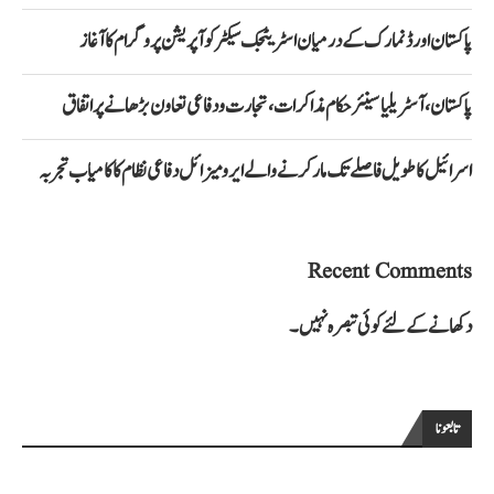
پاکستان اور ڈنمارک کے درمیان اسٹریٹجک سیکٹر کوآپریشن پروگرام کا آغاز
پاکستان، آسٹریلیا سینئر حکام مذاکرات، تجارت و دفاعی تعاون بڑھانے پر اتفاق
اسرائیل کا طویل فاصلے تک مار کرنے والے ایرو میزائل دفاعی نظام کا کامیاب تجربہ
Recent Comments
دکھانے کے لئے کوئی تبصرہ نہیں۔
تابعونا