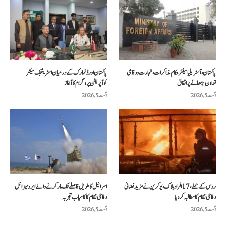
پاکستان، آسٹریلیا سینئر حکام مذاکرات، تجارت و دفاعی
پاکستان اور ڈنمارک کے درمیان اسٹریٹجک سیکٹر
تعاون بڑھانے پر اتفاق
کوآپریشن پروگرام کا آغاز
اگست 5, 2026
اگست 5, 2026
روس کے حملے، 17 افراد ہلاک، یوکرین نے مزید فضائی
اسرائیل کا طویل فاصلے تک مار کرنے والے ایرو میزائل
دفاعی نظام کا مطالبہ کر دیا
دفاعی نظام کا کامیاب تجربہ
اگست 5, 2026
اگست 5, 2026