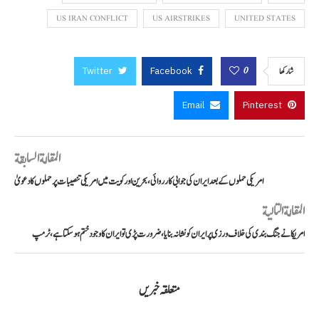
US IRAN CONFLICT
US AIRSTRIKES
UNITED STATES
Twitter
Facebook
0
شاركها
Email
Pinterest
المقالة السابقة
امریکی حملوں کے بعد ایران کی جوابی کارروائی، بحرین اور کویت میں امریکی تنصیبات پر حملوں کا دعویٰ
المقالة التالية
امریکا نے جنگ بندی کی خلاف ورزی پر ایران کو نشانہ بنایا، ضرورت پڑی تو ایران کا وجود ختم ہو سکتا ہے، ٹرمپ
متعلقہ خبریں