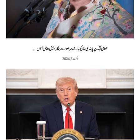
عوامی لیگ پر پابندی ہٹائی جائے، ہر صورت بنگلہ دیش واپس آؤں...
اگست 5, 2026