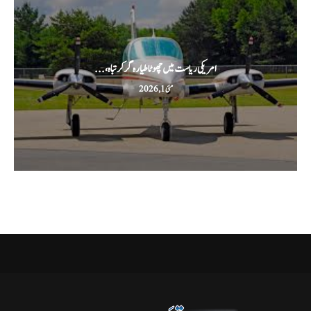
امریکی ریاست میں چھوٹا طیارہ گر کر تباہ،...
مئی 1, 2026