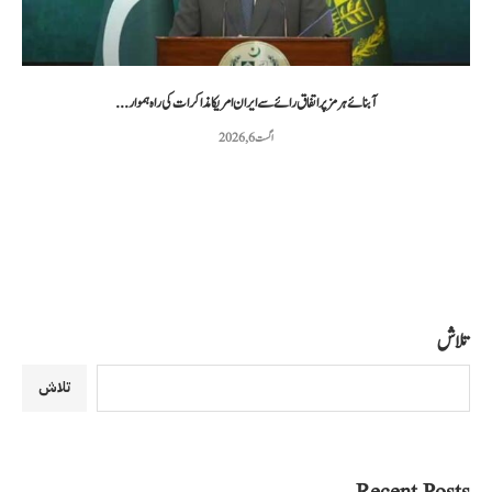
آبنائے ہرمز پر اتفاق رائے سے ایران امریکا مذاکرات کی راہ ہموار...
اگست 6, 2026
تلاش
تلاش