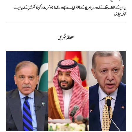
ایران کے خلاف جنگ کے دوران امریکا کے 39 طیارے تباہ ہوئے، ڈیموکریٹ رکن کانگریس کے بیان نے
ہلچل مچا دی
متعلقہ خبریں