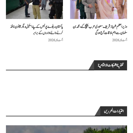
وزیراعظم شہباز شریف سعودی عرب پہنچ گئے، محمد بن
پاکستان ریلوے پولیس کے پے اسکیل دیگر قانون نافذ
سلمان سے اہم ملاقات آج ہوگی
کرنے والے اداروں کے برابر
اگست 6, 2026
اگست 6, 2026
تغذية الشبكات الاجتماعية
اختيارات المحررين