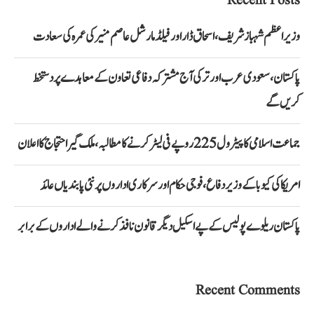
Recent Posts
وزیراعظم شہباز شریف، اسحاق ڈار اور فیلڈ مارشل عاصم منیر کی عمرہ کی سعادت
پاکستان، سعودی عرب اور ترکی آج مشترکہ دفاعی تعاون کے معاہدے پر دستخط
کریں گے
جماعت اسلامی کا پیٹرول 225 روپے فی لیٹر کرنے کا مطالبہ، ملک گیر احتجاج کا اعلان
امریکا کی کیوبا کے وزیر دفاع، فوجی حکام اور سرکاری اداروں پر نئی پابندیاں عائد
پاکستان ریلوے پولیس کے پے اسکیل دیگر قانون نافذ کرنے والے اداروں کے برابر
Recent Comments