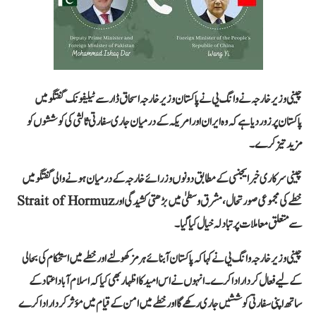
چینی وزیر خارجہ نے وانگ یی نے پاکستان وزیر خارجہ اسحاق ڈار سے ٹیلیفونک گفتگو میں
پاکستان پر زور دیا ہے کہ وہ ایران اور امریکہ کے درمیان جاری سفارتی ثالثی کی کوششوں کو
مزید تیز کرے۔
چینی سرکاری خبر ایجنسی کے مطابق دونوں وزرائے خارجہ کے درمیان ہونے والی گفتگو میں
خطے کی مجموعی صورتحال، مشرق وسطیٰ میں بڑھتی کشیدگی اور Strait of Hormuz
سے متعلق معاملات پر تبادلہ خیال کیا گیا۔
چینی وزیر خارجہ وانگ یی نے کہا کہ پاکستان آبنائے ہرمز کھولنے اور خطے میں استحکام کی بحالی
کے لیے فعال کردار ادا کرے۔ انہوں نے اس امید کا اظہار بھی کیا کہ اسلام آباد اعتماد کے
ساتھ اپنی سفارتی کوششیں جاری رکھے گا اور خطے میں امن کے قیام میں مؤثر کردار ادا کرے