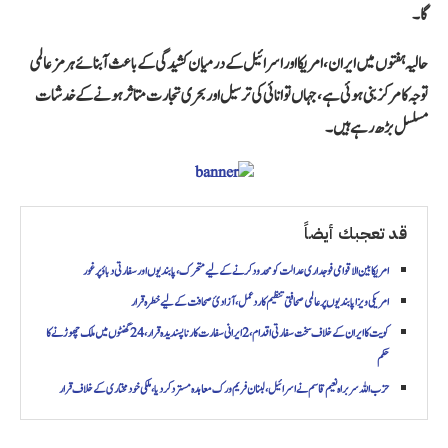
گا۔
حالیہ ہفتوں میں ایران، امریکا اور اسرائیل کے درمیان کشیدگی کے باعث آبنائے ہرمز عالمی
توجہ کا مرکز بنی ہوئی ہے، جہاں توانائی کی ترسیل اور بحری تجارت متاثر ہونے کے خدشات
مسلسل بڑھ رہے ہیں۔
قد تعجبك أيضاً
امریکا بین الاقوامی فوجداری عدالت کو محدود کرنے کے لیے متحرک، پابندیوں اور سفارتی دباؤ پر غور
امریکی ویزا پابندیوں پر عالمی صحافتی تنظیم کا ردعمل، آزادیٔ صحافت کے لیے خطرہ قرار
کویت کا ایران کے خلاف سخت سفارتی اقدام، 2 ایرانی سفارت کار ناپسندیدہ قرار، 24 گھنٹوں میں ملک چھوڑنے کا
حکم
حزب اللہ سربراہ نعیم قاسم نے اسرائیل، لبنان فریم ورک معاہدہ مسترد کر دیا، ملکی خودمختاری کے خلاف قرار