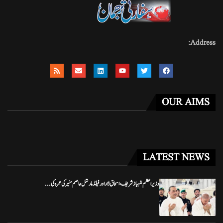
Address:
OUR AIMS
LATEST NEWS
وزیراعظم شہباز شریف، اسحاق ڈار اور فیلڈ مارشل عاصم منیر کی عمرہ کی...