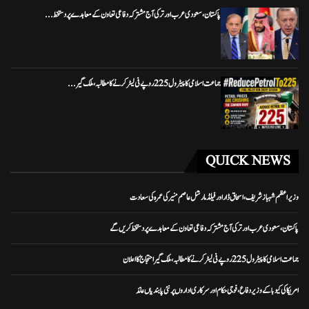
پاکستان، سعودی عرب اور ترکی آج مشترکہ دفاعی تعاون کے معاہدے پر دستخط...
جماعت اسلامی کا پیٹرول 225 روپے فی لیٹر کرنے کا مطالبہ، ملک گیر...
QUICK NEWS
وزیراعظم شہباز شریف، اسحاق ڈار اور فیلڈ مارشل عاصم منیر کی عمرہ کی سعادت
پاکستان، سعودی عرب اور ترکی آج مشترکہ دفاعی تعاون کے معاہدے پر دستخط کریں گے
جماعت اسلامی کا پیٹرول 225 روپے فی لیٹر کرنے کا مطالبہ، ملک گیر احتجاج کا اعلان
امریکا کی کیوبا کے وزیر دفاع، فوجی حکام اور سرکاری اداروں پر نئی پابندیاں عائد