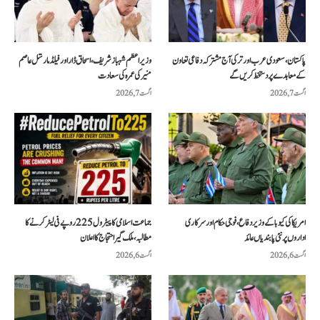
پاکستان، سعودی عرب اور ترکی آج مشترکہ دفاعی تعاون
وزیراعظم شہباز شریف، اسحاق ڈار اور فیلڈ مارشل عاصم
کے معاہدے پر دستخط کریں گے
منیر کی عمرہ کی سعادت
اگست 7, 2026
اگست 7, 2026
امریکا کی کیوبا کے وزیر دفاع، فوجی حکام اور سرکاری
جماعت اسلامی کا پیٹرول 225 روپے فی لیٹر کرنے کا
اداروں پر نئی پابندیاں عائد
مطالبہ، ملک گیر احتجاج کا اعلان
اگست 6, 2026
اگست 6, 2026