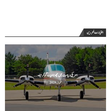
اختيارات المحررين
امریکی ریاست میں چھوٹا طیارہ گر کر تباہ،...
مئی 1, 2026