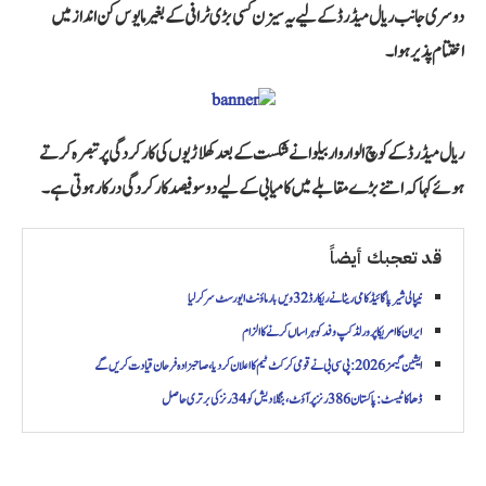
دوسری جانب ریال میڈرڈ کے لیے یہ سیزن کسی بڑی ٹرافی کے بغیر مایوس کن انداز میں
اختتام پذیر ہوا۔
ریال میڈرڈ کے کوچ الوارو اربیلوا نے شکست کے بعد کھلاڑیوں کی کارکردگی پر تبصرہ کرتے
ہوئے کہا کہ اتنے بڑے مقابلے میں کامیابی کے لیے دو سو فیصد کارکردگی درکار ہوتی ہے۔
قد تعجبك أيضاً
نیپالی شیرپا گائیڈ کامی ریٹا نے ریکارڈ 32ویں بار ماؤنٹ ایورسٹ سر کر لیا
ایران کا امریکا پر ورلڈ کپ وفد کو ہراساں کرنے کا الزام
ایشین گیمز 2026: پی سی بی نے قومی کرکٹ ٹیم کا اعلان کر دیا، صاحبزادہ فرحان قیادت کریں گے
ڈھاکا ٹیسٹ: پاکستان 386 رنز پر آؤٹ، بنگلادیش کو 34 رنز کی برتری حاصل