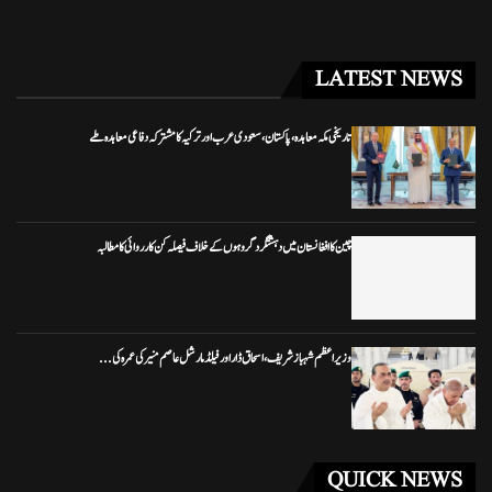
LATEST NEWS
تاریخی مکہ معاہدہ، پاکستان، سعودی عرب اور ترکیہ کا مشترکہ دفاعی معاہدہ طے
چین کا افغانستان میں دہشتگرد گروہوں کے خلاف فیصلہ کن کارروائی کا مطالبہ
وزیراعظم شہباز شریف، اسحاق ڈار اور فیلڈ مارشل عاصم منیر کی عمرہ کی...
QUICK NEWS