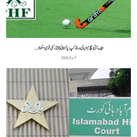
ایف آئی ایچ مینز ہاکی ورلڈ کپ: پاکستانی 20 رکنی قومی اسکواڈ...
اگست 5, 2026