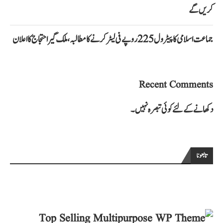
کریں گے
جماعت اسلامی کا پیٹرول 225 روپے فی لیٹر کرنے کا مطالبہ، ملک گیر احتجاج کا اعلان
Recent Comments
دکھانے کے لئے کوئی تبصرہ نہیں۔
تابعونا