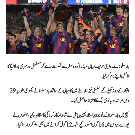
بارسلونا نے روایتی حریف ریال میڈرڈ کو دو صفر سے شکست دے کر مسلسل دوسری بار لا لیگا کا
ٹائٹل اپنے نام کر لیا۔
اتوار کے روز کھیلے گئے سنسنی خیز مقابلے میں کامیابی کے ساتھ بارسلونا نے مجموعی طور پر 29
ویں مرتبہ ہسپانوی لیگ کا اعزاز حاصل کیا۔
میچ میں بارسلونا کے نوجوان اسٹار لیمین یامل نے شاندار کارکردگی کا مظاہرہ کیا، جنہوں نے
پورے سیزن میں 16 گول اسکور کیے جبکہ 12 گول کرانے میں بھی اہم کردار ادا کیا۔