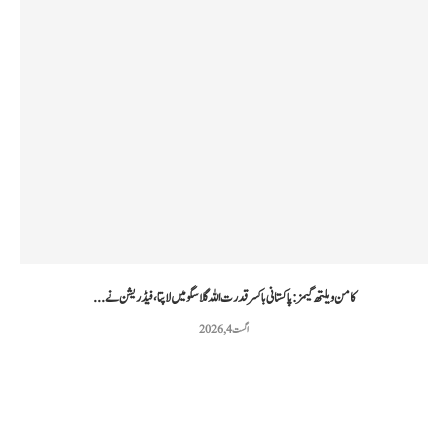
کامن ویلتھ گیمز: پاکستانی باکسر قدرت اللہ گلاسگو میں لاپتا، فیڈریشن نے...
اگست 4, 2026