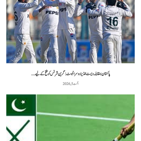
پاکستان بمقابلہ ویسٹ انڈیز دوسرا ٹیسٹ: گرین شرٹس کو فتح کے لیے...
اگست 5, 2026