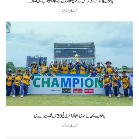
پاکستان بلائنڈ کرکٹ کونسل نے قومی کھلاڑیوں کے ماہانہ اعزازیے میں اضافہ...
اگست 4, 2026
پاکستان ویمن نے سری لنکا کو آخری ٹی20 میں شکست دے دی
اگست 4, 2026