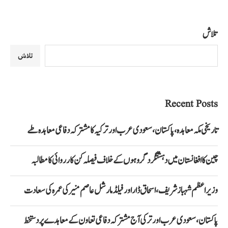
تلاش
تلاش
Recent Posts
تاریخی مکہ معاہدہ، پاکستان، سعودی عرب اور ترکیہ کا مشترکہ دفاعی معاہدہ طے
چین کا افغانستان میں دہشتگرد گروہوں کے خلاف فیصلہ کن کارروائی کا مطالبہ
وزیراعظم شہباز شریف، اسحاق ڈار اور فیلڈ مارشل عاصم منیر کی عمرہ کی سعادت
پاکستان، سعودی عرب اور ترکی آج مشترکہ دفاعی تعاون کے معاہدے پر دستخط