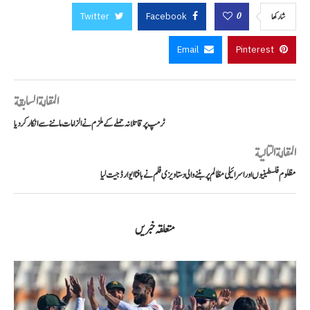
Twitter
Facebook
0
شاركها
Email
Pinterest
المقالة السابقة
ٹرمپ پر قاتلانہ حملے کے ملزم نے الزامات ماننے سے انکار کر دیا
المقالة التالية
مظلوم فلسطینیوں اور اسرائیلی مظالم پر بننے والی دستاویزی فلم نے بافٹا ایوارڈ جیت لیا
متعلقہ خبریں