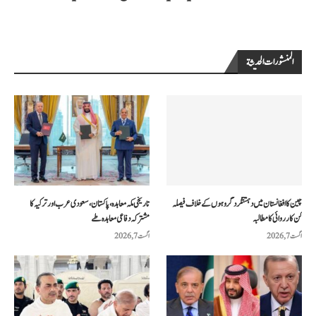
المنشورات الحديثة
چین کا افغانستان میں دہشتگرد گروہوں کے خلاف فیصلہ
تاریخی مکہ معاہدہ، پاکستان، سعودی عرب اور ترکیہ کا
کن کارروائی کا مطالبہ
مشترکہ دفاعی معاہدہ طے
اگست 7, 2026
اگست 7, 2026