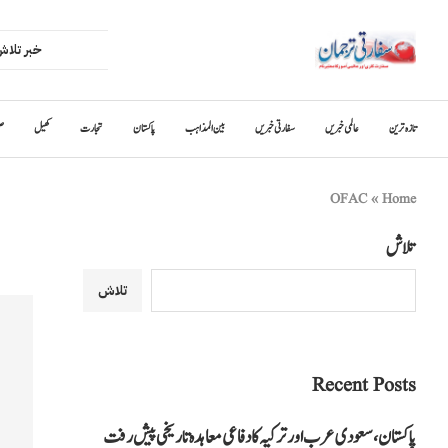
تازہ ترین
عالمی خبریں
سفارتی خبریں
بین المذاہب
پاکستان
تجارت
کھیل
ص
OFAC
»
Home
تلاش
تلاش
Recent Posts
پاکستان، سعودی عرب اور ترکیہ کا دفاعی معاہدہ تاریخی پیش رفت