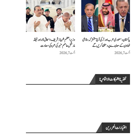
پاکستان، سعودی عرب اور ترکی آج مشترکہ دفاعی
وزیراعظم شہباز شریف، اسحاق ڈار اور فیلڈ
تعاون کے معاہدے پر دستخط کریں گے
مارشل عاصم منیر کی عمرہ کی سعادت
اگست 7, 2026
اگست 7, 2026
تغذية الشبكات الاجتماعية
اختيارات المحررين