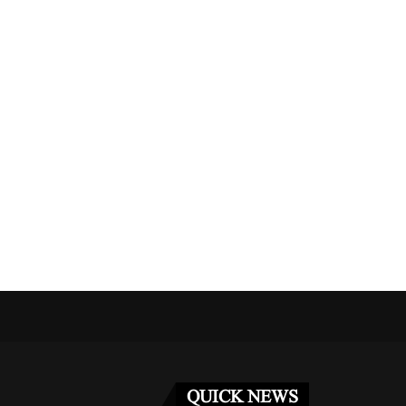
نے دو کارکنوں...
مراکش میں فوجی مشق کے دوران دو امریکی...
مئی 3, 2026
QUICK NEWS