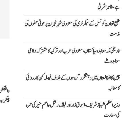
ہے، طاہر اشرفی
خلیج تعاون کونسل کے سیکرٹری کی سعودی شہر نجران پر حوثی حملوں کی
مذمت
تاریخی مکہ معاہدہ، پاکستان، سعودی عرب اور ترکیہ کا مشترکہ دفاعی
معاہدہ طے
چین کا افغانستان میں دہشتگرد گروہوں کے خلاف فیصلہ کن کارروائی
کا مطالبہ
واشنگٹن
بینکر او
وزیراعظم شہباز شریف، اسحاق ڈار اور فیلڈ مارشل عاصم منیر کی عمرہ
کی سعادت