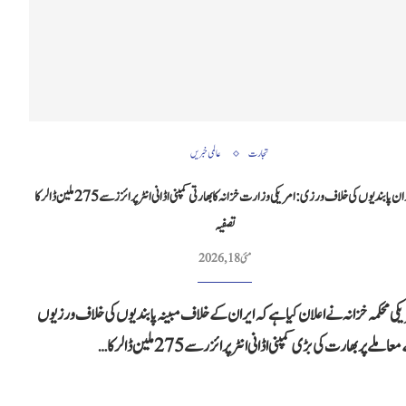
تجارت
عالمی خبریں
ایران پابندیوں کی خلاف ورزی: امریکی وزارت خزانہ کا بھارتی کمپنی اڈانی انٹرپرائزز سے 275 ملین ڈالر کا
تصفیہ
مئی 18, 2026
یکی محکمہ خزانہ نے اعلان کیا ہے کہ ایران کے خلاف مبینہ پابندیوں کی خلاف ورزیوں
املے پر بھارت کی بڑی کمپنی اڈانی انٹرپرائزر سے 275 ملین ڈالر کا…