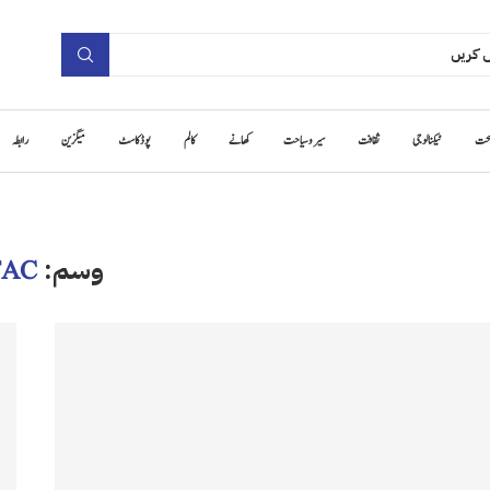
حت
ٹیکنالوجی
ثقافت
سیر و سیاحت
کھانے
کالم
پوڈ کاسٹ
میگزین
رابطہ
وسم:
FAC