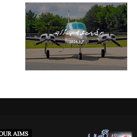
امریکی ریاست میں چھوٹا طیارہ گر کر تباہ،...
ا
مئی 1, 2026
OUR AIMS