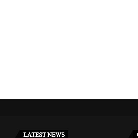
مریکا کا جرمنی سے 5 ہزار فوجیوں کے...
غزہ فلوٹیلا کیس: اسرائیلی عدالت 
مئی 2, 2026
مئی 3, 2026
LATEST NEWS