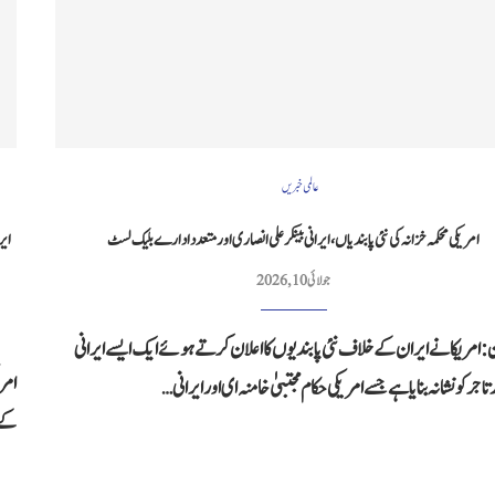
عالمی خبریں
امریکی محکمہ خزانہ کی نئی پابندیاں، ایرانی بینکر علی انصاری اور متعدد ادارے بلیک لسٹ
جولائی 10, 2026
: امریکا نے ایران کے خلاف نئی پابندیوں کا اعلان کرتے ہوئے ایک ایسے ایرانی
امر
ر تاجر کو نشانہ بنایا ہے جسے امریکی حکام مجتبیٰ خامنہ ای اور ایرانی…
کے مع