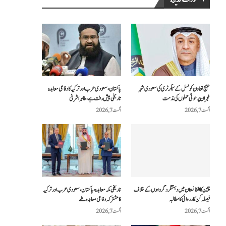
المنشورات الحديثة
خلیج تعاون کونسل کے سیکرٹری کی سعودی شہر
پاکستان، سعودی عرب اور ترکیہ کا دفاعی معاہدہ
نجران پر حوثی حملوں کی مذمت
تاریخی پیش رفت ہے، طاہر اشرفی
اگست 7, 2026
اگست 7, 2026
چین کا افغانستان میں دہشتگرد گروہوں کے خلاف
تاریخی مکہ معاہدہ، پاکستان، سعودی عرب اور ترکیہ
فیصلہ کن کارروائی کا مطالبہ
کا مشترکہ دفاعی معاہدہ طے
اگست 7, 2026
اگست 7, 2026