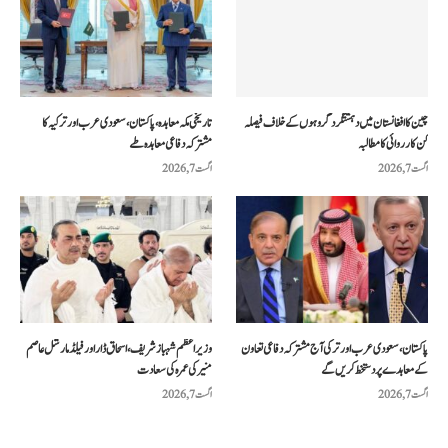
چین کا افغانستان میں دہشتگرد گروہوں کے خلاف فیصلہ
تاریخی مکہ معاہدہ، پاکستان، سعودی عرب اور ترکیہ کا
کن کارروائی کا مطالبہ
مشترکہ دفاعی معاہدہ طے
اگست 7, 2026
اگست 7, 2026
پاکستان، سعودی عرب اور ترکی آج مشترکہ دفاعی تعاون
وزیراعظم شہباز شریف، اسحاق ڈار اور فیلڈ مارشل عاصم
کے معاہدے پر دستخط کریں گے
منیر کی عمرہ کی سعادت
اگست 7, 2026
اگست 7, 2026