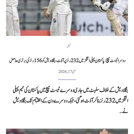
کھیل
دوسرا ٹیسٹ میچ: پاکستان پہلی اننگز میں 232 رنز پر آؤٹ، بنگلادیش کو 156 رنز کی برتری حاصل
مئی 17, 2026
بنگلادیش کے خلاف سلہٹ میں جاری دوسرے ٹیسٹ میچ میں پاکستان کی ٹیم پہلی
اننگز میں 232 رنز بنا کر آؤٹ ہوگئی، جبکہ دوسرے دن کے اختتام تک بنگلادیش
نے…