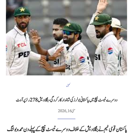
کھیل
دوسرے ٹیسٹ میچ میں پاکستانی بولرز کی شاندار کارکردگی، بنگلادیش 278 رنز پر آوٹ
مئی 16, 2026
پاکستان قومی ٹیم نے بنگلادیش کے خلاف دوسرے ٹیسٹ میچ کے پہلے دن عمدہ بولنگ