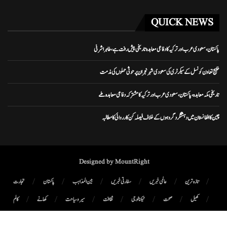
QUICK NEWS
پاکستان، سعودی عرب اور ترکیہ کا دفاعی معاہدہ تاریخی پیش رفت ہے، طاہر اشرفی
خلیج تعاون کونسل کے سیکرٹری کی سعودی شہر نجران پر حوثی حملوں کی مذمت
تاریخی مکہ معاہدہ، پاکستان، سعودی عرب اور ترکیہ کا مشترکہ دفاعی معاہدہ طے
چین کا افغانستان میں دہشتگرد گروہوں کے خلاف فیصلہ کن کارروائی کا مطالبہ
Designed by MountRight
تازہ ترین
عالمی خبریں
سفارتی خبریں
بین المذاہب
پاکستان
تجارت
کھیل
صحت
ٹیکنالوجی
ثقافت
سیر و سیاحت
کھانے
کالم
پوڈ کاسٹ
میگزین
رابطہ