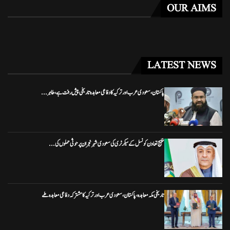
OUR AIMS
LATEST NEWS
پاکستان، سعودی عرب اور ترکیہ کا دفاعی معاہدہ تاریخی پیش رفت ہے، طاہر...
خلیج تعاون کونسل کے سیکرٹری کی سعودی شہر نجران پر حوثی حملوں کی...
تاریخی مکہ معاہدہ، پاکستان، سعودی عرب اور ترکیہ کا مشترکہ دفاعی معاہدہ طے