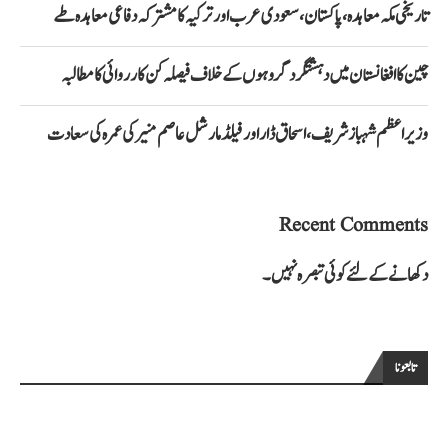
تاریخی مکہ معاہدہ، پاکستان، سعودی عرب اور ترکیہ کا مشترکہ دفاعی معاہدہ طے
چین کا افغانستان میں دہشتگرد گروہوں کے خلاف فیصلہ کن کارروائی کا مطالبہ
وزیراعظم شہباز شریف، اسحاق ڈار اور فیلڈ مارشل عاصم منیر کی عمرہ کی سعادت
Recent Comments
دکھانے کے لئے کوئی تبصرہ نہیں۔
تابعونا