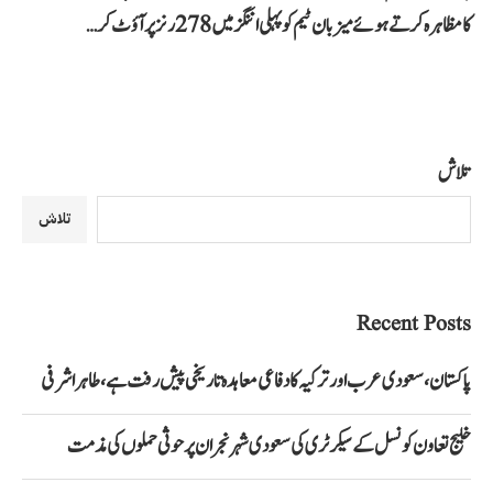
کا مظاہرہ کرتے ہوئے میزبان ٹیم کو پہلی اننگز میں 278 رنز پر آؤٹ کر…
تلاش
تلاش
Recent Posts
پاکستان، سعودی عرب اور ترکیہ کا دفاعی معاہدہ تاریخی پیش رفت ہے، طاہر اشرفی
خلیج تعاون کونسل کے سیکرٹری کی سعودی شہر نجران پر حوثی حملوں کی مذمت