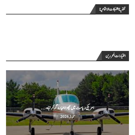
تغذية الشبكات الاجتماعية
اختيارات المحررين
امریکی ریاست میں چھوٹا طیارہ گر کر تباہ،...
مئی 1, 2026