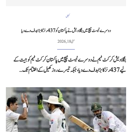
کھیل
دوسرے ٹیسٹ میچ میں بنگلادیش نے پاکستان کو 437 رنز کا بڑا ہدف دے دیا
مئی 18, 2026
بنگلا دیش کرکٹ ٹیم نے دوسرے ٹیسٹ میچ میں پاکستان کرکٹ ٹیم کو جیت کے
لیے 437 رنز کا بڑا ہدف دے دیا، جبکہ تیسرے روز کھیل کے اختتام تک…