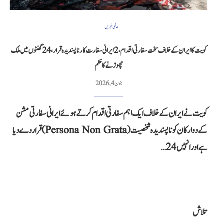
عالمی خبریں
کویت کا ایران کے خلاف سخت سفارتی اقدام، 2 ایرانی سفارت کار ناپسندیدہ قرار، 24 گھنٹوں میں ملک
چھوڑنے کا حکم
جون 4, 2026
کویت نے ایران کے خلاف ایک اہم سفارتی اقدام کرتے ہوئے ایرانی سفارتی مشن
کے دو ارکان کو ناپسندیدہ شخصیت (Persona Non Grata) قرار دے دیا
ہے اور انہیں 24…
تلاش