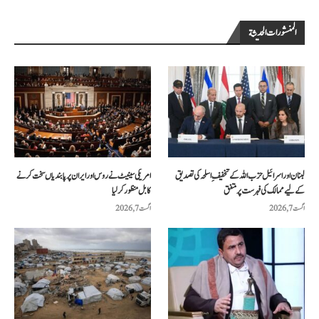
المنشورات الحديثة
لبنان اور اسرائیل حزب اللہ کے تخفیفِ اسلحہ کی تصدیق
امریکی سینیٹ نے روس اور ایران پر پابندیاں سخت کرنے
کے لیے ممالک کی فہرست پر متفق
کا بل منظور کرلیا
اگست 7, 2026
اگست 7, 2026