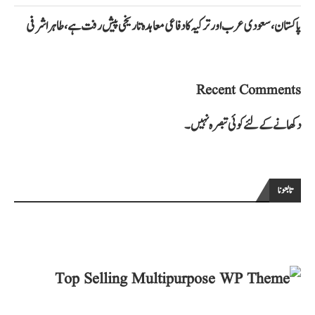
پاکستان، سعودی عرب اور ترکیہ کا دفاعی معاہدہ تاریخی پیش رفت ہے، طاہر اشرفی
Recent Comments
دکھانے کے لئے کوئی تبصرہ نہیں۔
تابعونا