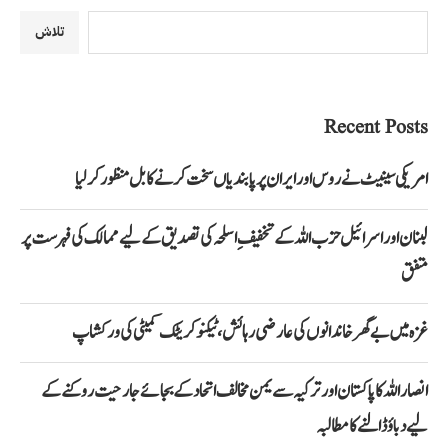
تلاش
Recent Posts
امریکی سینیٹ نے روس اور ایران پر پابندیاں سخت کرنے کا بل منظور کرلیا
لبنان اور اسرائیل حزب اللہ کے تخفیفِ اسلحہ کی تصدیق کے لیے ممالک کی فہرست پر
متفق
غزہ میں بے گھر خاندانوں کی عارضی رہائش، ٹیکنو کریٹک کمیٹی کی ورکشاپ
انصار اللہ کا پاکستان اور ترکیہ سے یمن مخالف اتحاد کے بجائے جارحیت روکنے کے
لیے دباؤ ڈالنے کا مطالبہ