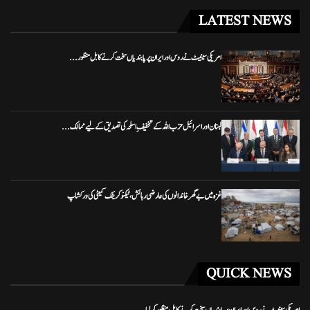
LATEST NEWS
امریکی سینیٹ نے روس اور ایران پر پابندیاں سخت کرنے کا بل منظور...
لبنان اور اسرائیل حزب اللہ کے تخفیفِ اسلحہ کی تصدیق کے لیے ممالک...
غزہ میں بے گھر خاندانوں کی عارضی رہائش، ٹیکنو کریٹک کمیٹی کی ورکشاپ
QUICK NEWS
امریکی سینیٹ نے روس اور ایران پر پابندیاں سخت کرنے کا بل منظور کرلیا