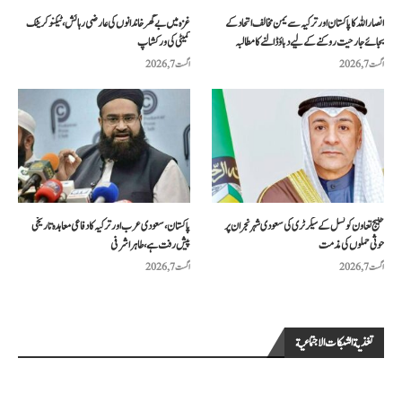
انصار اللہ کا پاکستان اور ترکیہ سے یمن مخالف اتحاد کے
غزہ میں بے گھر خاندانوں کی عارضی رہائش، ٹیکنو کریٹک
بجائے جارحیت روکنے کے لیے دباؤ ڈالنے کا مطالبہ
کمیٹی کی ورکشاپ
اگست 7, 2026
اگست 7, 2026
خلیج تعاون کونسل کے سیکرٹری کی سعودی شہر نجران پر
پاکستان، سعودی عرب اور ترکیہ کا دفاعی معاہدہ تاریخی
حوثی حملوں کی مذمت
پیش رفت ہے، طاہر اشرفی
اگست 7, 2026
اگست 7, 2026
تغذية الشبكات الاجتماعية