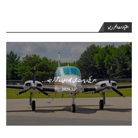
اختيارات المحررين
امریکی ریاست میں چھوٹا طیارہ گر کر تباہ،...
مئی 1, 2026