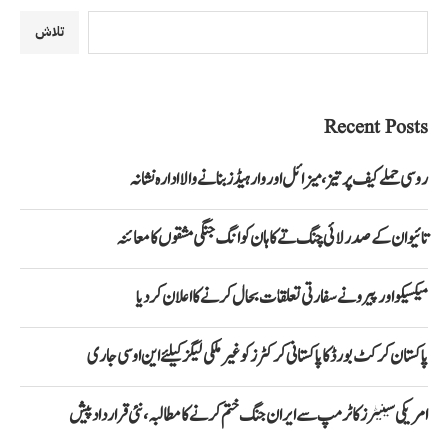
تلاش
Recent Posts
روسی حملے کیف پر تیز، میزائل اور وار ہیڈز بنانے والا ادارہ نشانہ
تائیوان کے صدر لائی چنگ تے کا ہان کوانگ جنگی مشقوں کا معائنہ
میکسیکو اور پیرو نے سفارتی تعلقات بحال کرنے کا اعلان کر دیا
پاکستان کرکٹ بورڈ کا پاکستانی کرکٹرز کو غیر ملکی لیگز کیلئے این او سی جاری
امریکی سینیٹرز کا ٹرمپ سے ایران جنگ ختم کرنے کا مطالبہ، نئی قرارداد پیش