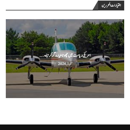
اختيارات المحررين
امریکی ریاست میں چھوٹا طیارہ گر کر تباہ،...
مئی 1, 2026