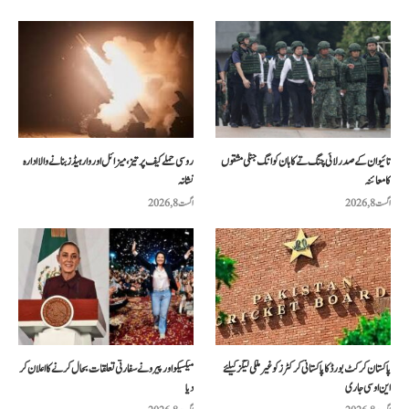
تائیوان کے صدر لائی چنگ تے کا ہان کوانگ جنگی مشقوں
روسی حملے کیف پر تیز، میزائل اور وار ہیڈز بنانے والا ادارہ
کا معائنہ
نشانہ
اگست 8, 2026
اگست 8, 2026
پاکستان کرکٹ بورڈ کا پاکستانی کرکٹرز کو غیر ملکی لیگز کیلئے
میکسیکو اور پیرو نے سفارتی تعلقات بحال کرنے کا اعلان کر
این او سی جاری
دیا