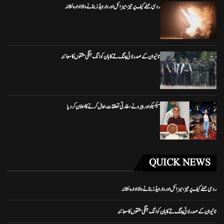
روسی حملے کیف پر تیز، میزائل اور وار ہیڈز بنانے والا ادارہ نشانہ
تائیوان کے صدر لائی چنگ تے کا ہان کوانگ جنگی مشقوں کا معائنہ
میکسیکو اور پیرو نے سفارتی تعلقات بحال کرنے کا اعلان کر دیا
QUICK NEWS
روسی حملے کیف پر تیز، میزائل اور وار ہیڈز بنانے والا ادارہ نشانہ
تائیوان کے صدر لائی چنگ تے کا ہان کوانگ جنگی مشقوں کا معائنہ