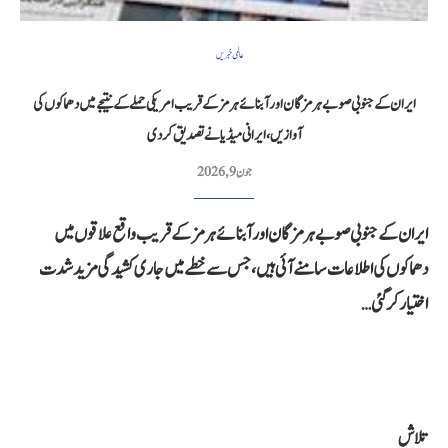
عالمی خبریں
ایران کے جنوبی صوبے ہرمزگان اور آبنائے ہرمز کے قریب امریکی حملے کے نتیجے میں دھماکوں کی
آوازیں، ایرانی میڈیا نے تصدیق کردی
جون 9, 2026
ایران کے جنوبی صوبے ہرمزگان اور آبنائے ہرمز کے قریب واقع علاقوں میں
دھماکوں کی اطلاعات سامنے آئی ہیں، جس سے خطے میں جاری کشیدگی مزید شدت
اختیار کر گئی…
تلاش