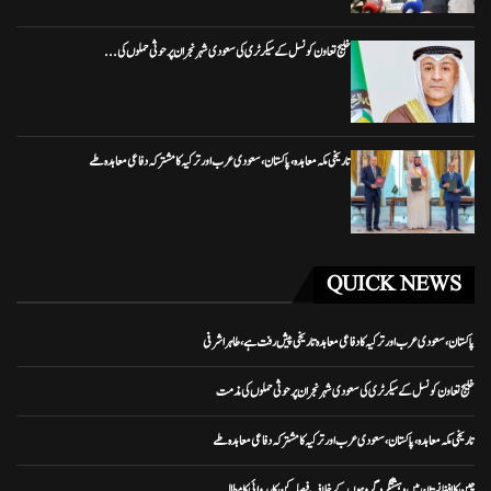
خلیج تعاون کونسل کے سیکرٹری کی سعودی شہر نجران پر حوثی حملوں کی...
تاریخی مکہ معاہدہ، پاکستان، سعودی عرب اور ترکیہ کا مشترکہ دفاعی معاہدہ طے
QUICK NEWS
پاکستان، سعودی عرب اور ترکیہ کا دفاعی معاہدہ تاریخی پیش رفت ہے، طاہر اشرفی
خلیج تعاون کونسل کے سیکرٹری کی سعودی شہر نجران پر حوثی حملوں کی مذمت
تاریخی مکہ معاہدہ، پاکستان، سعودی عرب اور ترکیہ کا مشترکہ دفاعی معاہدہ طے
چین کا افغانستان میں دہشتگرد گروہوں کے خلاف فیصلہ کن کارروائی کا مطالبہ