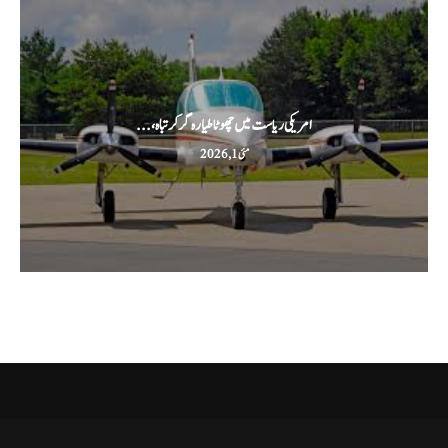
امریکی ریاست میں چھوٹا طیارہ گر کر تباہ،...
مئی 1, 2026