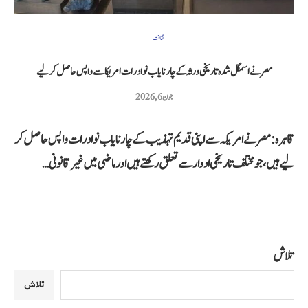
ثقافت
مصر نے اسمگل شدہ تاریخی ورثہ کے چار نایاب نوادرات امریکا سے واپس حاصل کر لیے
جون 6, 2026
قاہرہ: مصر نے امریکہ سے اپنی قدیم تہذیب کے چار نایاب نوادرات واپس حاصل کر
لیے ہیں، جو مختلف تاریخی ادوار سے تعلق رکھتے ہیں اور ماضی میں غیر قانونی…
تلاش
تلاش