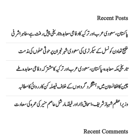
Recent Posts
پاکستان، سعودی عرب اور ترکیہ کا دفاعی معاہدہ تاریخی پیش رفت ہے، طاہر اشرفی
خلیج تعاون کونسل کے سیکرٹری کی سعودی شہر نجران پر حوثی حملوں کی مذمت
تاریخی مکہ معاہدہ، پاکستان، سعودی عرب اور ترکیہ کا مشترکہ دفاعی معاہدہ طے
چین کا افغانستان میں دہشتگرد گروہوں کے خلاف فیصلہ کن کارروائی کا مطالبہ
وزیراعظم شہباز شریف، اسحاق ڈار اور فیلڈ مارشل عاصم منیر کی عمرہ کی سعادت
Recent Comments