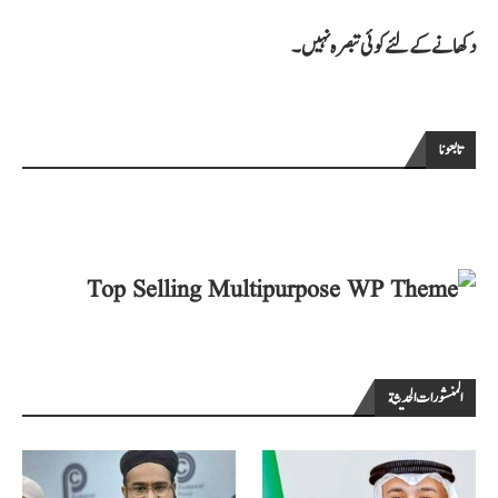
دکھانے کے لئے کوئی تبصرہ نہیں۔
تابعونا
المنشورات الحديثة