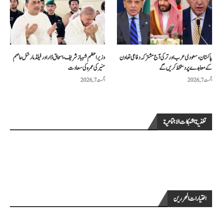
پاکستان، سعودی عرب اور ترکی آج مشترکہ دفاعی تعاون
وزیراعظم شہباز شریف، اسحاق ڈار اور فیلڈ مارشل عاصم
کے معاہدے پر دستخط کریں گے
منیر کی عمرہ کی سعادت
اگست 7, 2026
اگست 7, 2026
تغذية الشبكات الاجتماعية
اختيارات المحررين