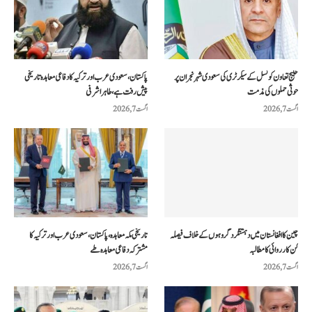
خلیج تعاون کونسل کے سیکرٹری کی سعودی شہر نجران پر
پاکستان، سعودی عرب اور ترکیہ کا دفاعی معاہدہ تاریخی
حوثی حملوں کی مذمت
پیش رفت ہے، طاہر اشرفی
اگست 7, 2026
اگست 7, 2026
چین کا افغانستان میں دہشتگرد گروہوں کے خلاف فیصلہ
تاریخی مکہ معاہدہ، پاکستان، سعودی عرب اور ترکیہ کا
کن کارروائی کا مطالبہ
مشترکہ دفاعی معاہدہ طے
اگست 7, 2026
اگست 7, 2026