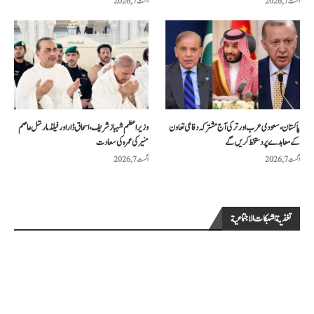
اگست 7, 2026
اگست 7, 2026
پاکستان، سعودی عرب اور ترکی آج مشترکہ دفاعی تعاون
وزیراعظم شہباز شریف، اسحاق ڈار اور فیلڈ مارشل عاصم
کے معاہدے پر دستخط کریں گے
منیر کی عمرہ کی سعادت
اگست 7, 2026
اگست 7, 2026
تغذية الشبكات الاجتماعية