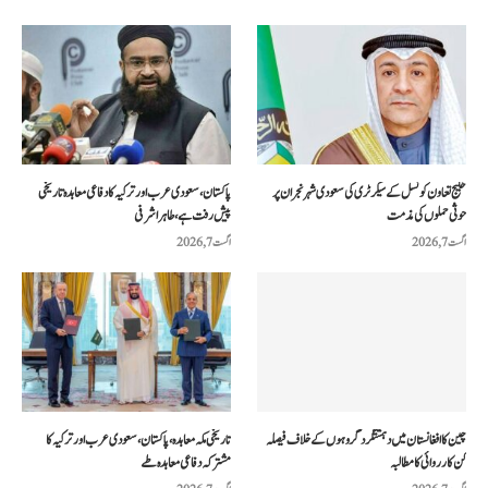
خلیج تعاون کونسل کے سیکرٹری کی سعودی شہر نجران پر
پاکستان، سعودی عرب اور ترکیہ کا دفاعی معاہدہ تاریخی
حوثی حملوں کی مذمت
پیش رفت ہے، طاہر اشرفی
اگست 7, 2026
اگست 7, 2026
چین کا افغانستان میں دہشتگرد گروہوں کے خلاف فیصلہ
تاریخی مکہ معاہدہ، پاکستان، سعودی عرب اور ترکیہ کا
کن کارروائی کا مطالبہ
مشترکہ دفاعی معاہدہ طے