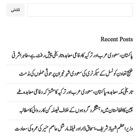
تلاش
Recent Posts
پاکستان، سعودی عرب اور ترکیہ کا دفاعی معاہدہ تاریخی پیش رفت ہے، طاہر اشرفی
خلیج تعاون کونسل کے سیکرٹری کی سعودی شہر نجران پر حوثی حملوں کی مذمت
تاریخی مکہ معاہدہ، پاکستان، سعودی عرب اور ترکیہ کا مشترکہ دفاعی معاہدہ طے
چین کا افغانستان میں دہشتگرد گروہوں کے خلاف فیصلہ کن کارروائی کا مطالبہ
وزیراعظم شہباز شریف، اسحاق ڈار اور فیلڈ مارشل عاصم منیر کی عمرہ کی سعادت