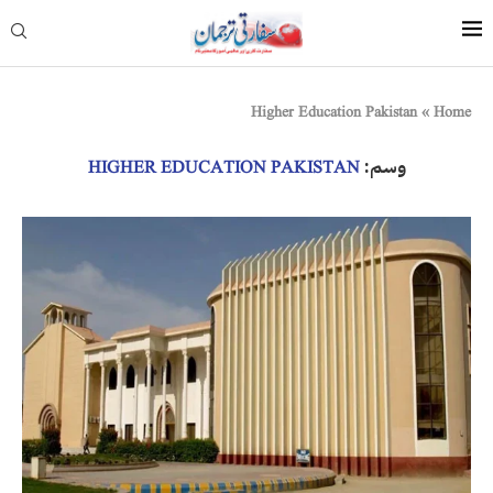
Higher Education Pakistan
»
Home
وسم:
HIGHER EDUCATION PAKISTAN