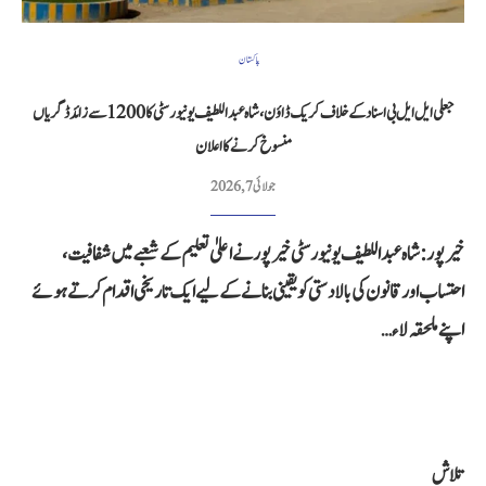
پاکستان
جعلی ایل ایل بی اسناد کے خلاف کریک ڈاؤن، شاہ عبداللطیف یونیورسٹی کا 1200 سے زائد ڈگریاں
منسوخ کرنے کا اعلان
جولائی 7, 2026
خیرپور: شاہ عبداللطیف یونیورسٹی خیرپور نے اعلیٰ تعلیم کے شعبے میں شفافیت،
احتساب اور قانون کی بالادستی کو یقینی بنانے کے لیے ایک تاریخی اقدام کرتے ہوئے
اپنے ملحقہ لاء…
تلاش