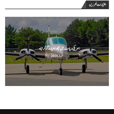
اختيارات المحررين
امریکی ریاست میں چھوٹا طیارہ گر کر تباہ،...
مئی 1, 2026