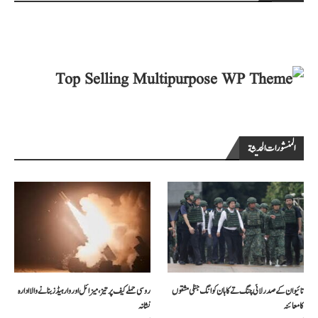
المنشورات الحديثة
تائیوان کے صدر لائی چنگ تے کا ہان کوانگ جنگی مشقوں
روسی حملے کیف پر تیز، میزائل اور وار ہیڈز بنانے والا ادارہ
کا معائنہ
نشانہ