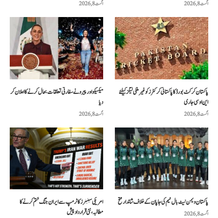
اگست 8, 2026
اگست 8, 2026
پاکستان کرکٹ بورڈ کا پاکستانی کرکٹرز کو غیر ملکی لیگز کیلئے
میکسیکو اور پیرو نے سفارتی تعلقات بحال کرنے کا اعلان کر
این او سی جاری
دیا
اگست 8, 2026
اگست 8, 2026
پاکستان ویمن نیٹ بال ٹیم کی جاپان کے خلاف شاندار فتح
امریکی سینیٹرز کا ٹرمپ سے ایران جنگ ختم کرنے کا
مطالبہ، نئی قرارداد پیش
اگست 8, 2026