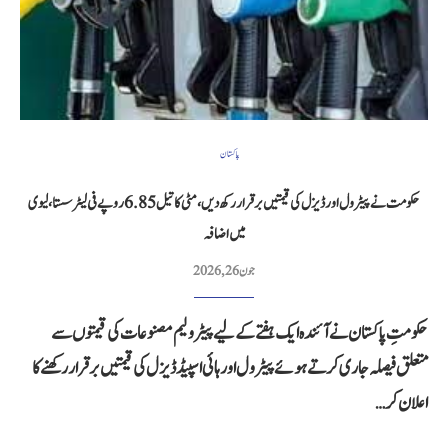
پاکستان
حکومت نے پیٹرول اور ڈیزل کی قیمتیں برقرار رکھ دیں، مٹی کا تیل 6.85 روپے فی لیٹر سستا، لیوی
میں اضافہ
جون 26, 2026
حکومتِ پاکستان نے آئندہ ایک ہفتے کے لیے پیٹرولیم مصنوعات کی قیمتوں سے
متعلق فیصلہ جاری کرتے ہوئے پیٹرول اور ہائی اسپیڈ ڈیزل کی قیمتیں برقرار رکھنے کا
اعلان کر…