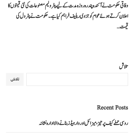
وفاقی حکومت نے آئندہ پندرہ روزہ مدت کے لیے پٹرولیم مصنوعات کی نئی قیمتوں کا
اعلان کرتے ہوئے عوام کو جزوی ریلیف فراہم کیا ہے۔ حکومت نے پٹرول کی
قیمت…
تلاش
تلاش
Recent Posts
روسی حملے کیف پر تیز، میزائل اور وار ہیڈز بنانے والا ادارہ نشانہ