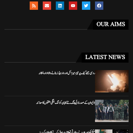
OUR AIMS
LATEST NEWS
روسی حملے کیف پر تیز، میزائل اور وار ہیڈز بنانے والا ادارہ نشانہ
تائیوان کے صدر لائی چنگ تے کا ہان کوانگ جنگی مشقوں کا معائنہ
میکسیکو اور پیرو نے سفارتی تعلقات بحال کرنے کا اعلان کر دیا