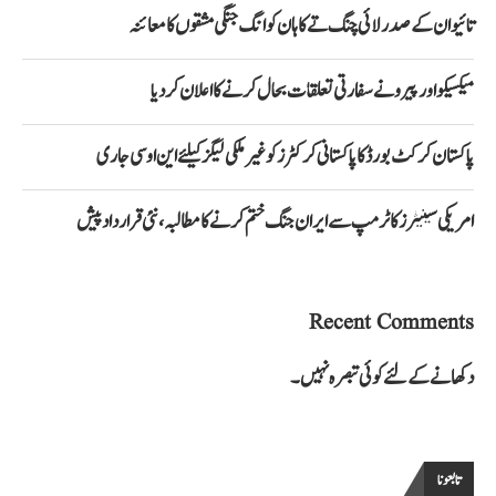
تائیوان کے صدر لائی چنگ تے کا ہان کوانگ جنگی مشقوں کا معائنہ
میکسیکو اور پیرو نے سفارتی تعلقات بحال کرنے کا اعلان کر دیا
پاکستان کرکٹ بورڈ کا پاکستانی کرکٹرز کو غیر ملکی لیگز کیلئے این او سی جاری
امریکی سینیٹرز کا ٹرمپ سے ایران جنگ ختم کرنے کا مطالبہ، نئی قرارداد پیش
Recent Comments
دکھانے کے لئے کوئی تبصرہ نہیں۔
تابعونا