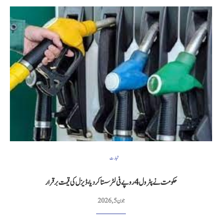
تجارت
حکومت نے پٹرول 4 روپے فی لٹر سستا کر دیا، ڈیزل کی قیمت برقرار
جون 5, 2026