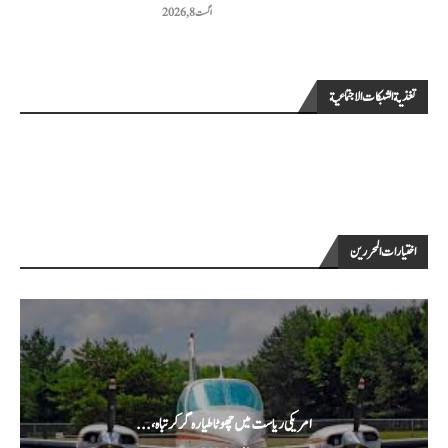
اگست 8, 2026
تغذية الشبكات الاجتماعية
اختيارات المحررين
امریکی ریاست میں چھوٹا طیارہ گر کر تباہ،...