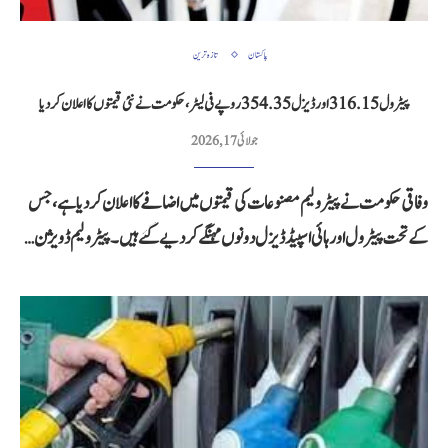
پاکستان
تازہ ترین
پیٹرول 316.15 اور ڈیزل 354.35 روپے فی لیٹر، حکومت نے نئی قیمتوں کا اعلان کر دیا
جولائی 17, 2026
وفاقی حکومت نے پیٹرولیم مصنوعات کی قیمتوں میں اضافے کا اعلان کر دیا ہے، جس
کے تحت پیٹرول اور ہائی اسپیڈ ڈیزل دونوں مہنگے کر دیے گئے ہیں۔ پیٹرولیم ڈویژن…