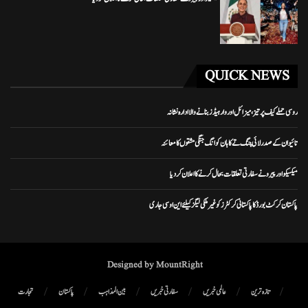
QUICK NEWS
روسی حملے کیف پر تیز، میزائل اور وار ہیڈز بنانے والا ادارہ نشانہ
تائیوان کے صدر لائی چنگ تے کا ہان کوانگ جنگی مشقوں کا معائنہ
میکسیکو اور پیرو نے سفارتی تعلقات بحال کرنے کا اعلان کر دیا
پاکستان کرکٹ بورڈ کا پاکستانی کرکٹرز کو غیر ملکی لیگز کیلئے این او سی جاری
Designed by MountRight
تازہ ترین
عالمی خبریں
سفارتی خبریں
بین المذاہب
پاکستان
تجارت