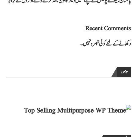
پاکستان ریلوے پولیس کے پے اسکیل دیگر قانون نافذ کرنے والے اداروں کے برابر
Recent Comments
دکھانے کے لئے کوئی تبصرہ نہیں۔
تابعونا