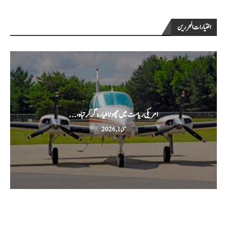
اختيارات المحررين
امریکی ریاست میں چھوٹا طیارہ گر کر تباہ،...
مئی 1, 2026