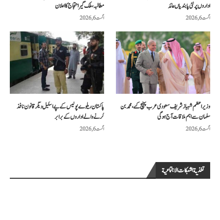
اداروں پر نئی پابندیاں عائد
مطالبہ، ملک گیر احتجاج کا اعلان
اگست 6, 2026
اگست 6, 2026
وزیراعظم شہباز شریف سعودی عرب پہنچ گئے، محمد بن
پاکستان ریلوے پولیس کے پے اسکیل دیگر قانون نافذ
سلمان سے اہم ملاقات آج ہوگی
کرنے والے اداروں کے برابر
اگست 6, 2026
اگست 6, 2026
تغذية الشبكات الاجتماعية