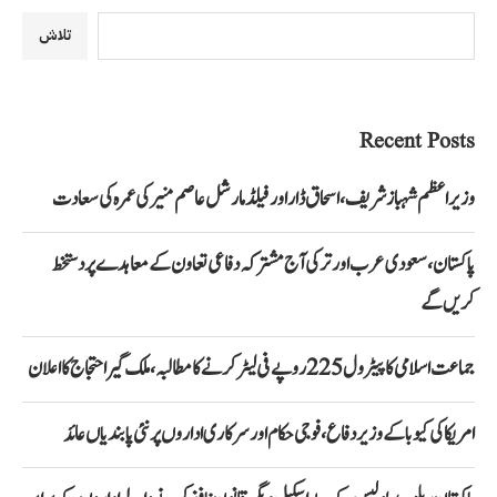
تلاش
Recent Posts
وزیراعظم شہباز شریف، اسحاق ڈار اور فیلڈ مارشل عاصم منیر کی عمرہ کی سعادت
پاکستان، سعودی عرب اور ترکی آج مشترکہ دفاعی تعاون کے معاہدے پر دستخط
کریں گے
جماعت اسلامی کا پیٹرول 225 روپے فی لیٹر کرنے کا مطالبہ، ملک گیر احتجاج کا اعلان
امریکا کی کیوبا کے وزیر دفاع، فوجی حکام اور سرکاری اداروں پر نئی پابندیاں عائد