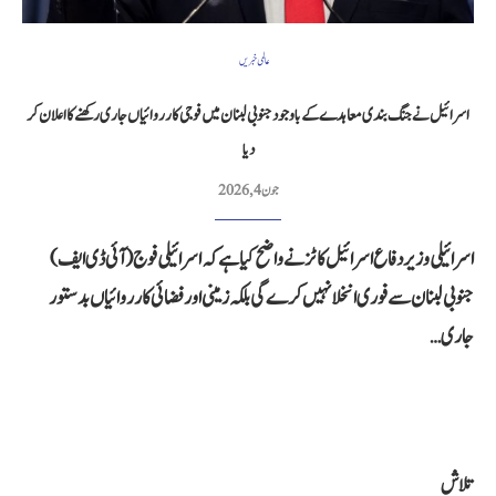
عالمی خبریں
اسرائیل نے جنگ بندی معاہدے کے باوجود جنوبی لبنان میں فوجی کارروائیاں جاری رکھنے کا اعلان کر
دیا
جون 4, 2026
اسرائیلی وزیر دفاع اسرائیل کاٹز نے واضح کیا ہے کہ اسرائیلی فوج (آئی ڈی ایف)
جنوبی لبنان سے فوری انخلا نہیں کرے گی بلکہ زمینی اور فضائی کارروائیاں بدستور
جاری…
تلاش