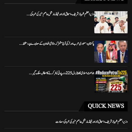
وزیراعظم شہباز شریف، اسحاق ڈار اور فیلڈ مارشل عاصم منیر کی عمرہ کی...
پاکستان، سعودی عرب اور ترکی آج مشترکہ دفاعی تعاون کے معاہدے پر دستخط...
جماعت اسلامی کا پیٹرول 225 روپے فی لیٹر کرنے کا مطالبہ، ملک گیر...
QUICK NEWS
وزیراعظم شہباز شریف، اسحاق ڈار اور فیلڈ مارشل عاصم منیر کی عمرہ کی سعادت