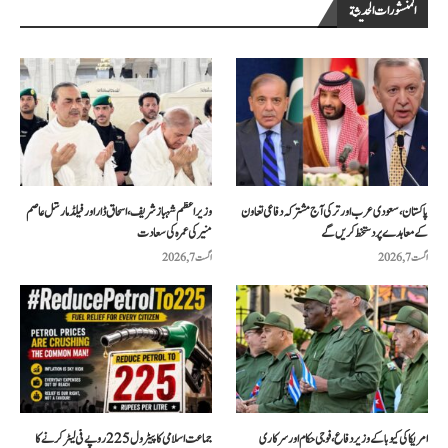
المنشورات الحديثة
پاکستان، سعودی عرب اور ترکی آج مشترکہ دفاعی تعاون
وزیراعظم شہباز شریف، اسحاق ڈار اور فیلڈ مارشل عاصم
کے معاہدے پر دستخط کریں گے
منیر کی عمرہ کی سعادت
اگست 7, 2026
اگست 7, 2026
امریکا کی کیوبا کے وزیر دفاع، فوجی حکام اور سرکاری
جماعت اسلامی کا پیٹرول 225 روپے فی لیٹر کرنے کا