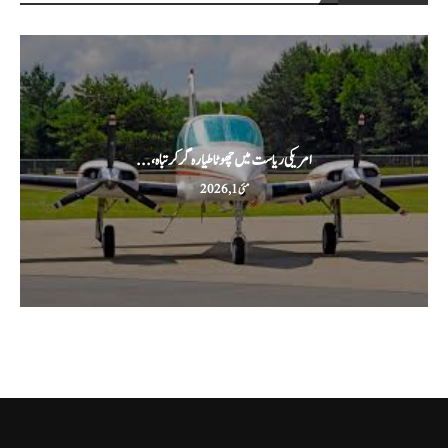
امریکی ریاست میں چھوٹا طیارہ گر کر تباہ،...
مئی 1, 2026