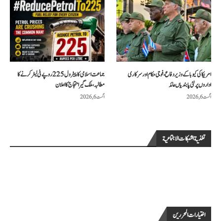
امریکا کی کیوبا کے وزیر دفاع، فوجی حکام اور سرکاری
جماعت اسلامی کا پیٹرول 225 روپے فی لیٹر کرنے کا
اداروں پر نئی پابندیاں عائد
مطالبہ، ملک گیر احتجاج کا اعلان
اگست 6, 2026
اگست 6, 2026
تغذية الشبكات الاجتماعية
اختيارات المحررين