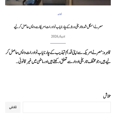
ثقافت
مصر نے اسمگل شدہ تاریخی ورثہ کے چار نایاب نوادرات امریکا سے واپس حاصل کر لیے
جون 6, 2026
قاہرہ: مصر نے امریکہ سے اپنی قدیم تہذیب کے چار نایاب نوادرات واپس حاصل کر
لیے ہیں، جو مختلف تاریخی ادوار سے تعلق رکھتے ہیں اور ماضی میں غیر قانونی…
تلاش
تلاش