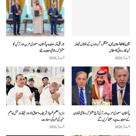
چین کا افغانستان میں دہشتگرد گروہوں کے خلاف فیصلہ
تاریخی مکہ معاہدہ، پاکستان، سعودی عرب اور ترکیہ کا
کن کارروائی کا مطالبہ
مشترکہ دفاعی معاہدہ طے
اگست 7, 2026
اگست 7, 2026
پاکستان، سعودی عرب اور ترکی آج مشترکہ دفاعی تعاون
وزیراعظم شہباز شریف، اسحاق ڈار اور فیلڈ مارشل عاصم
کے معاہدے پر دستخط کریں گے
منیر کی عمرہ کی سعادت
اگست 7, 2026
اگست 7, 2026