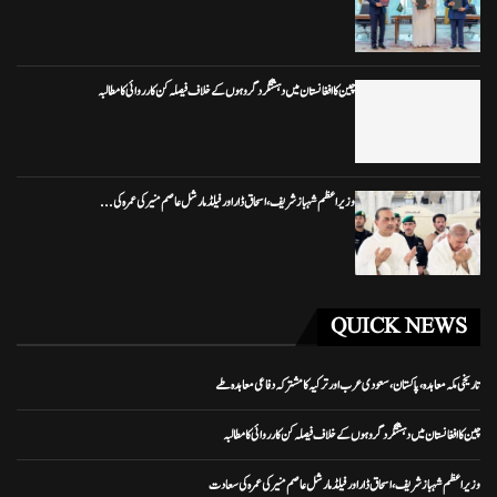
چین کا افغانستان میں دہشتگرد گروہوں کے خلاف فیصلہ کن کارروائی کا مطالبہ
وزیراعظم شہباز شریف، اسحاق ڈار اور فیلڈ مارشل عاصم منیر کی عمرہ کی...
QUICK NEWS
تاریخی مکہ معاہدہ، پاکستان، سعودی عرب اور ترکیہ کا مشترکہ دفاعی معاہدہ طے
چین کا افغانستان میں دہشتگرد گروہوں کے خلاف فیصلہ کن کارروائی کا مطالبہ
وزیراعظم شہباز شریف، اسحاق ڈار اور فیلڈ مارشل عاصم منیر کی عمرہ کی سعادت