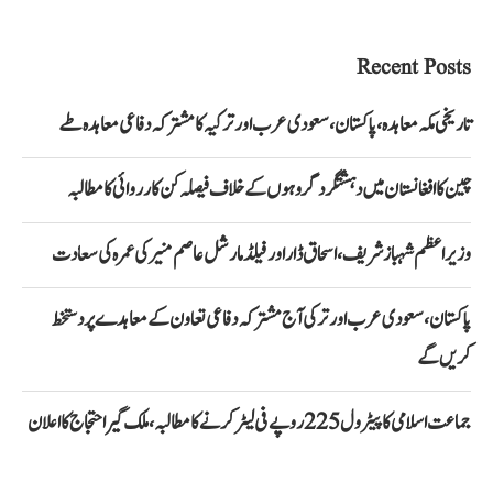
Recent Posts
تاریخی مکہ معاہدہ، پاکستان، سعودی عرب اور ترکیہ کا مشترکہ دفاعی معاہدہ طے
چین کا افغانستان میں دہشتگرد گروہوں کے خلاف فیصلہ کن کارروائی کا مطالبہ
وزیراعظم شہباز شریف، اسحاق ڈار اور فیلڈ مارشل عاصم منیر کی عمرہ کی سعادت
پاکستان، سعودی عرب اور ترکی آج مشترکہ دفاعی تعاون کے معاہدے پر دستخط
کریں گے
جماعت اسلامی کا پیٹرول 225 روپے فی لیٹر کرنے کا مطالبہ، ملک گیر احتجاج کا اعلان