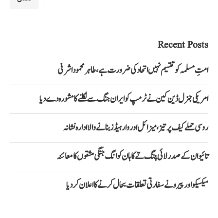
Recent Posts
امتِ مسلمہ کو تقسیم نہیں اتحاد کی ضرورت ہے، طاہر محمود اشرفی
امریکی جنرل ڈین کین نے ٹرمپ کو ایران جنگ سے نکلنے کا مشورہ دے دیا
روسی حملے کیف پر تیز، میزائل اور وار ہیڈز بنانے والا ادارہ نشانہ
تائیوان کے صدر لائی چنگ تے کا ہان کوانگ جنگی مشقوں کا معائنہ
میکسیکو اور پیرو نے سفارتی تعلقات بحال کرنے کا اعلان کر دیا