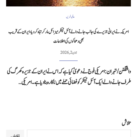
عالمی خبریں
امریکہ نے ایرانی جزیرے کی جانب جانے والے آئل ٹینکر میزائل مار کر تباہ کر دیا، ایران کے قریب
بھی دھماکوں کی اطلاعات
جون 2, 2026
واشنگٹن/تہران: امریکی فوج نے دعویٰ کیا ہے کہ اس نے ایران کے جزیرہ کھرگ کی
طرف جانے والے ایک آئل ٹینکر کو فضائی حملے میں ناکارہ بنا دیا ہے۔ امریکی…
تلاش
تلاش