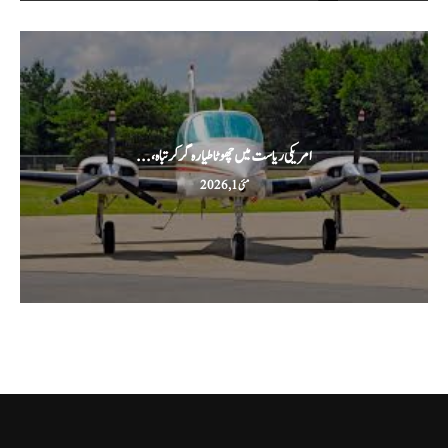
امریکی ریاست میں چھوٹا طیارہ گر کر تباہ،...
مئی 1, 2026