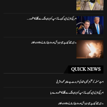
امریکی جنرل ڈین کین نے ٹرمپ کو ایران جنگ سے نکلنے کا مشورہ...
روسی حملے کیف پر تیز، میزائل اور وار ہیڈز بنانے والا ادارہ نشانہ
QUICK NEWS
امتِ مسلمہ کو تقسیم نہیں اتحاد کی ضرورت ہے، طاہر محمود اشرفی
امریکی جنرل ڈین کین نے ٹرمپ کو ایران جنگ سے نکلنے کا مشورہ دے دیا
روسی حملے کیف پر تیز، میزائل اور وار ہیڈز بنانے والا ادارہ نشانہ