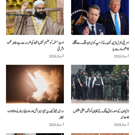
امریکی جنرل ڈین کین نے ٹرمپ کو ایران جنگ سے نکلنے
امتِ مسلمہ کو تقسیم نہیں اتحاد کی ضرورت ہے، طاہر محمود
کا مشورہ دے دیا
اشرفی
اگست 9, 2026
اگست 9, 2026
تائیوان کے صدر لائی چنگ تے کا ہان کوانگ جنگی مشقوں
روسی حملے کیف پر تیز، میزائل اور وار ہیڈز بنانے والا ادارہ
کا معائنہ
نشانہ
اگست 8, 2026
اگست 8, 2026