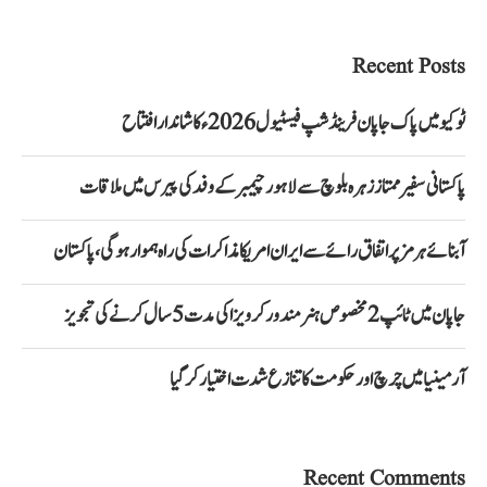
Recent Posts
ٹوکیو میں پاک جاپان فرینڈشپ فیسٹیول 2026ء کا شاندار افتتاح
پاکستانی سفیر ممتاز زہرہ بلوچ سے لاہور چیمبر کے وفد کی پیرس میں ملاقات
آبنائے ہرمز پر اتفاق رائے سے ایران امریکا مذاکرات کی راہ ہموار ہوگی، پاکستان
جاپان میں ٹائپ 2 مخصوص ہنر مند ورکر ویزا کی مدت 5 سال کرنے کی تجویز
آرمینیا میں چرچ اور حکومت کا تنازع شدت اختیار کر گیا
Recent Comments