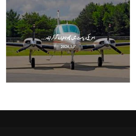
امریکی ریاست میں چھوٹا طیارہ گر کر تباہ،...
مئی 1, 2026