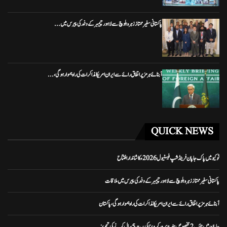
پاکستانی سفیر ممتاز زہرہ بلوچ سے لاہور چیمبر کے وفد کی پیرس میں...
آبنائے ہرمز پر اتفاق رائے سے ایران امریکا مذاکرات کی راہ ہموار ہوگی،...
QUICK NEWS
ٹوکیو میں پاک جاپان فرینڈشپ فیسٹیول 2026ء کا شاندار افتتاح
پاکستانی سفیر ممتاز زہرہ بلوچ سے لاہور چیمبر کے وفد کی پیرس میں ملاقات
آبنائے ہرمز پر اتفاق رائے سے ایران امریکا مذاکرات کی راہ ہموار ہوگی، پاکستان
جاپان میں ٹائپ 2 مخصوص ہنر مند ورکر ویزا کی مدت 5 سال کرنے کی تجویز