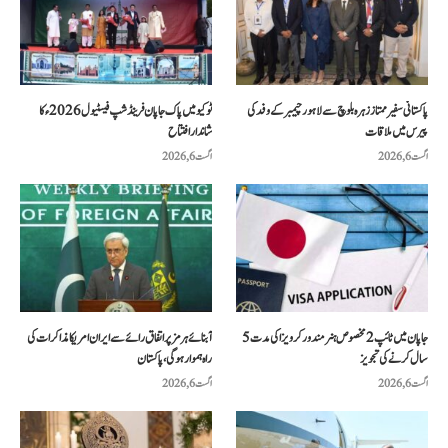
پاکستانی سفیر ممتاز زہرہ بلوچ سے لاہور چیمبر کے وفد کی
ٹوکیو میں پاک جاپان فرینڈشپ فیسٹیول 2026ء کا
پیرس میں ملاقات
شاندار افتتاح
اگست 6, 2026
اگست 6, 2026
جاپان میں ٹائپ 2 مخصوص ہنر مند ورکر ویزا کی مدت 5
آبنائے ہرمز پر اتفاق رائے سے ایران امریکا مذاکرات کی
سال کرنے کی تجویز
راہ ہموار ہوگی، پاکستان
اگست 6, 2026
اگست 6, 2026