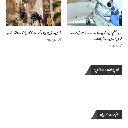
وزیراعظم شہباز شریف کا دو روزہ دورۂ سعودی عرب،
آرمینیا میں چرچ اور حکومت کا تنازع شدت اختیار کر گیا
محمد بن سلمان سے اہم ملاقات
اگست 6, 2026
اگست 6, 2026
تغذية الشبكات الاجتماعية
اختيارات المحررين