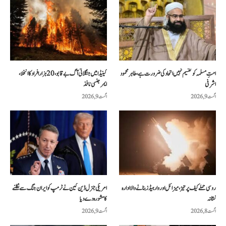
امتِ مسلمہ کو تقسیم نہیں اتحاد کی ضرورت ہے، طاہر محمود
کینیڈا میں جنگلاتی آگ بے قابو، 20 ہزار افراد کا انخلا،
اشرفی
ایمرجنسی نافذ
اگست 9, 2026
اگست 9, 2026
روسی حملے کیف پر تیز، میزائل اور وار ہیڈز بنانے والا ادارہ
امریکی جنرل ڈین کین نے ٹرمپ کو ایران جنگ سے نکلنے
نشانہ
کا مشورہ دے دیا
اگست 8, 2026
اگست 9, 2026