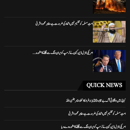
امتِ مسلمہ کو تقسیم نہیں اتحاد کی ضرورت ہے، طاہر محمود اشرفی
امریکی جنرل ڈین کین نے ٹرمپ کو ایران جنگ سے نکلنے کا مشورہ...
QUICK NEWS
کینیڈا میں جنگلاتی آگ بے قابو، 20 ہزار افراد کا انخلا، ایمرجنسی نافذ
امتِ مسلمہ کو تقسیم نہیں اتحاد کی ضرورت ہے، طاہر محمود اشرفی
امریکی جنرل ڈین کین نے ٹرمپ کو ایران جنگ سے نکلنے کا مشورہ دے دیا