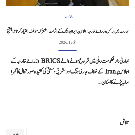
عالمی خبریں
بھارت میں برکس وزرائے خارجہ اجلاس پر ایران جنگ کے اثرات، مشترکہ مؤقف اختیار کرنا بڑا چیلنج
مئی 13, 2026
بھارتی دارلحکومت دہلی میں شروع ہونے والے BRICS وزرائے خارجہ کے
اجلاس پر Iran کے خلاف جاری جنگ اور مشرقِ وسطیٰ کی کشیدہ صورتحال کا گہرا
سایہ پڑنے کا امکان…
تلاش