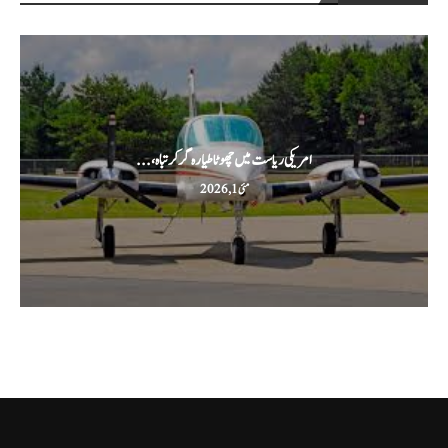
امریکی ریاست میں چھوٹا طیارہ گر کر تباہ،...
مئی 1, 2026