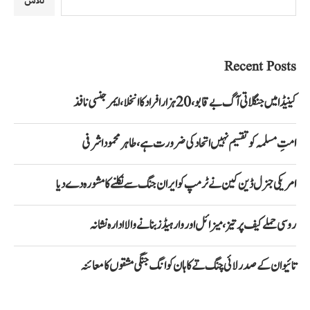
تلاش
Recent Posts
کینیڈا میں جنگلاتی آگ بے قابو، 20 ہزار افراد کا انخلا، ایمرجنسی نافذ
امتِ مسلمہ کو تقسیم نہیں اتحاد کی ضرورت ہے، طاہر محمود اشرفی
امریکی جنرل ڈین کین نے ٹرمپ کو ایران جنگ سے نکلنے کا مشورہ دے دیا
روسی حملے کیف پر تیز، میزائل اور وار ہیڈز بنانے والا ادارہ نشانہ
تائیوان کے صدر لائی چنگ تے کا ہان کوانگ جنگی مشقوں کا معائنہ