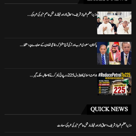
وزیراعظم شہباز شریف، اسحاق ڈار اور فیلڈ مارشل عاصم منیر کی عمرہ کی...
پاکستان، سعودی عرب اور ترکی آج مشترکہ دفاعی تعاون کے معاہدے پر دستخط...
جماعت اسلامی کا پیٹرول 225 روپے فی لیٹر کرنے کا مطالبہ، ملک گیر...
QUICK NEWS
وزیراعظم شہباز شریف، اسحاق ڈار اور فیلڈ مارشل عاصم منیر کی عمرہ کی سعادت