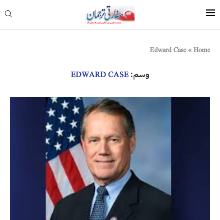
Edward Case
»
Home
وسم:
EDWARD CASE