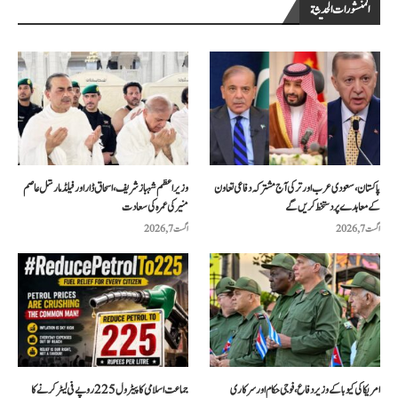
المنشورات الحديثة
پاکستان، سعودی عرب اور ترکی آج مشترکہ دفاعی تعاون
وزیراعظم شہباز شریف، اسحاق ڈار اور فیلڈ مارشل عاصم
کے معاہدے پر دستخط کریں گے
منیر کی عمرہ کی سعادت
اگست 7, 2026
اگست 7, 2026
امریکا کی کیوبا کے وزیر دفاع، فوجی حکام اور سرکاری
جماعت اسلامی کا پیٹرول 225 روپے فی لیٹر کرنے کا