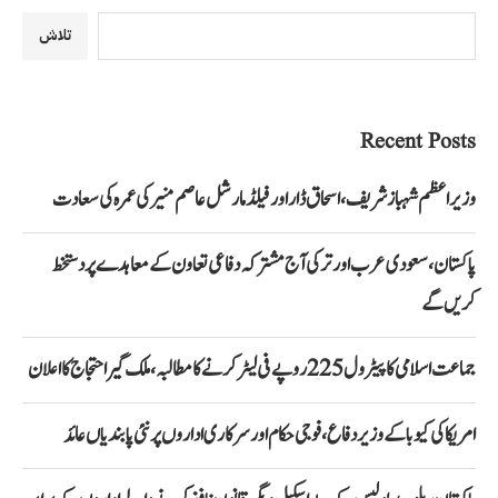
تلاش
Recent Posts
وزیراعظم شہباز شریف، اسحاق ڈار اور فیلڈ مارشل عاصم منیر کی عمرہ کی سعادت
پاکستان، سعودی عرب اور ترکی آج مشترکہ دفاعی تعاون کے معاہدے پر دستخط
کریں گے
جماعت اسلامی کا پیٹرول 225 روپے فی لیٹر کرنے کا مطالبہ، ملک گیر احتجاج کا اعلان
امریکا کی کیوبا کے وزیر دفاع، فوجی حکام اور سرکاری اداروں پر نئی پابندیاں عائد