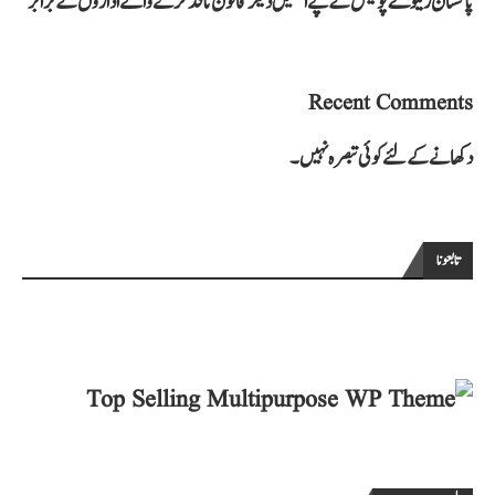
پاکستان ریلوے پولیس کے پے اسکیل دیگر قانون نافذ کرنے والے اداروں کے برابر
Recent Comments
دکھانے کے لئے کوئی تبصرہ نہیں۔
تابعونا