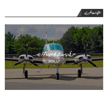
اختيارات المحررين
امریکی ریاست میں چھوٹا طیارہ گر کر تباہ،...
مئی 1, 2026