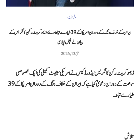
عالمی خبریں
ایران کے خلاف جنگ کے دوران امریکا کے 39 طیارے تباہ ہوئے، ڈیموکریٹ رکن کانگریس کے
بیان نے ہلچل مچا دی
مئی 13, 2026
ڈیموکریٹ رکن کانگریس ایڈورڈ کیس نے امریکی سینیٹ کمیٹی کی ایک خصوصی
سماعت کے دوران دعویٰ کیا ہے کہ ایران کے خلاف جنگ کے دوران امریکا کے 39
طیارے تباہ…
تلاش