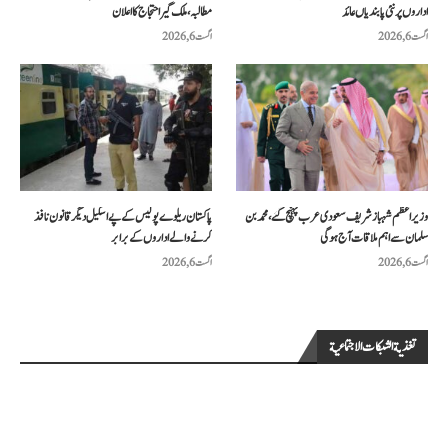
اداروں پر نئی پابندیاں عائد
مطالبہ، ملک گیر احتجاج کا اعلان
اگست 6, 2026
اگست 6, 2026
وزیراعظم شہباز شریف سعودی عرب پہنچ گئے، محمد بن
پاکستان ریلوے پولیس کے پے اسکیل دیگر قانون نافذ
سلمان سے اہم ملاقات آج ہوگی
کرنے والے اداروں کے برابر
اگست 6, 2026
اگست 6, 2026
تغذية الشبكات الاجتماعية