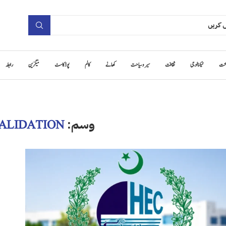
حت
ٹیکنالوجی
ثقافت
سیر و سیاحت
کھانے
کالم
پوڈ کاسٹ
میگزین
رابطہ
وسم:
ALIDATION