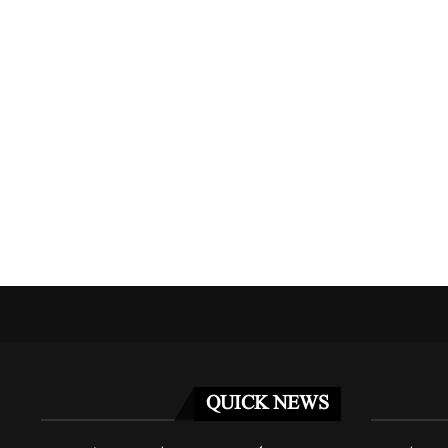
نے دو کارکنوں...
مراکش میں فوجی مشق کے دوران دو امریکی...
مئی 3, 2026
QUICK NEWS