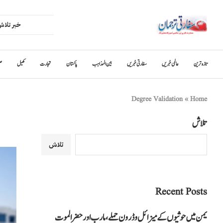
تازہ ترین
عالمی خبریں
سفارتی خبریں
بین المذاہب
پاکستان
تجارت
کھیل
ص
Degree Validation
»
Home
تلاش
تلاش
Recent Posts
یمن میں حوثیوں کے میزائل و ڈرون حملے، مارب اور حضرالموت