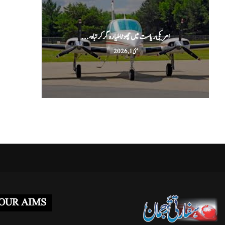
امریکی ریاست میں چھوٹا طیارہ گر کر تباہ،...
ا
مئی 1, 2026
OUR AIMS