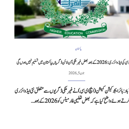
پاکستان
2026 کے بعد بعض غیر ملکی آن لائن ڈگریاں پاکستان میں تسلیم نہیں ہوں گی
جون 5, 2026
باد: ہائر ایجوکیشن کمیشن (ایچ ای سی) نے غیر ملکی ڈگریوں سے متعلق نئی ایڈوائزری
ے ہوئے واضح کیا ہے کہ بعض تعلیمی فارمیٹس کو 2026 کے بعد…