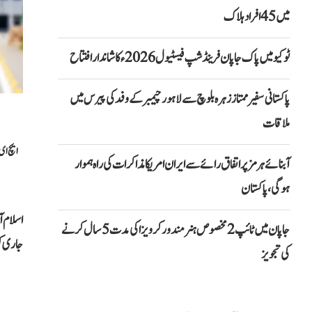
میں 45 افراد ہلاک
ٹوکیو میں پاک جاپان فرینڈشپ فیسٹیول 2026ء کا شاندار افتتاح
پاکستانی سفیر ممتاز زہرہ بلوچ سے لاہور چیمبر کے وفد کی پیرس میں
ملاقات
ایچ ای سی کی ایڈوائزری: 
آبنائے ہرمز پر اتفاق رائے سے ایران امریکا مذاکرات کی راہ ہموار
ہوگی، پاکستان
اسلام آ
جاپان میں ٹائپ 2 مخصوص ہنر مند ورکر ویزا کی مدت 5 سال کرنے
جاری کرت
کی تجویز