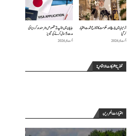
آرمینیا میں چرچ اور حکومت کا تنازع شدت اختیار
جاپان میں ٹائپ 2 مخصوص ہنر مند ورکر ویزا کی
کر گیا
مدت 5 سال کرنے کی تجویز
اگست 6, 2026
اگست 6, 2026
تغذية الشبكات الاجتماعية
اختيارات المحررين