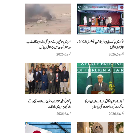
ٹوکیو میں پاک جاپان فرینڈشپ فیسٹیول 2026ء
یمن میں حوثیوں کے میزائل و ڈرون حملے، مارب
کا شاندار افتتاح
اور حضرالموت میں 45 افراد ہلاک
اگست 6, 2026
اگست 6, 2026
آبنائے ہرمز پر اتفاق رائے سے ایران امریکا
پاکستانی سفیر ممتاز زہرہ بلوچ سے لاہور چیمبر کے
مذاکرات کی راہ ہموار ہوگی، پاکستان
وفد کی پیرس میں ملاقات
اگست 6, 2026
اگست 6, 2026