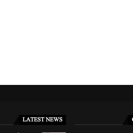
مریکا کا جرمنی سے 5 ہزار فوجیوں کے...
غزہ فلوٹیلا کیس: اسرائیلی عدالت 
مئی 2, 2026
مئی 3, 2026
LATEST NEWS