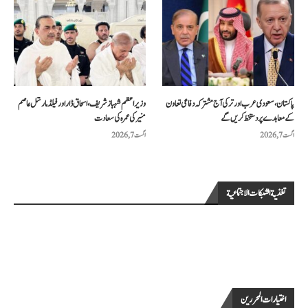
پاکستان، سعودی عرب اور ترکی آج مشترکہ دفاعی تعاون
وزیراعظم شہباز شریف، اسحاق ڈار اور فیلڈ مارشل عاصم
کے معاہدے پر دستخط کریں گے
منیر کی عمرہ کی سعادت
اگست 7, 2026
اگست 7, 2026
تغذية الشبكات الاجتماعية
اختيارات المحررين