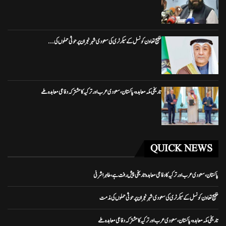
خلیج تعاون کونسل کے سیکرٹری کی سعودی شہر نجران پر حوثی حملوں کی...
تاریخی مکہ معاہدہ، پاکستان، سعودی عرب اور ترکیہ کا مشترکہ دفاعی معاہدہ طے
QUICK NEWS
پاکستان، سعودی عرب اور ترکیہ کا دفاعی معاہدہ تاریخی پیش رفت ہے، طاہر اشرفی
خلیج تعاون کونسل کے سیکرٹری کی سعودی شہر نجران پر حوثی حملوں کی مذمت
تاریخی مکہ معاہدہ، پاکستان، سعودی عرب اور ترکیہ کا مشترکہ دفاعی معاہدہ طے