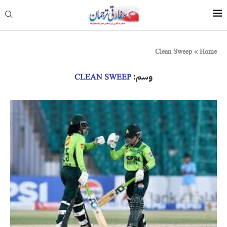
Clean Sweep
»
Home
وسم:
CLEAN SWEEP