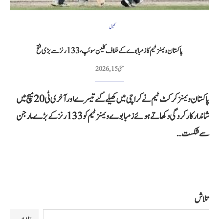
کھیل
پاکستان ویمنز ٹیم کا زمبابوے کے خلاف کلین سوئپ، 133 رنز سے بڑی فتح
مئی 15, 2026
پاکستان ویمنز کرکٹ ٹیم نے کراچی میں کھیلے گئے تیسرے اور آخری ٹی20 میچ میں
شاندار کارکردگی دکھاتے ہوئے زمبابوے ویمنز ٹیم کو 133 رنز کے بڑے مارجن
سے شکست…
تلاش