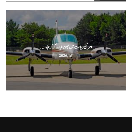
امریکی ریاست میں چھوٹا طیارہ گر کر تباہ،...
مئی 1, 2026