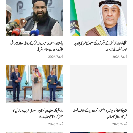
خلیج تعاون کونسل کے سیکرٹری کی سعودی شہر نجران پر
پاکستان، سعودی عرب اور ترکیہ کا دفاعی معاہدہ تاریخی
حوثی حملوں کی مذمت
پیش رفت ہے، طاہر اشرفی
اگست 7, 2026
اگست 7, 2026
چین کا افغانستان میں دہشتگرد گروہوں کے خلاف فیصلہ
تاریخی مکہ معاہدہ، پاکستان، سعودی عرب اور ترکیہ کا
کن کارروائی کا مطالبہ
مشترکہ دفاعی معاہدہ طے
اگست 7, 2026
اگست 7, 2026