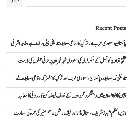
تلاش
Recent Posts
پاکستان، سعودی عرب اور ترکیہ کا دفاعی معاہدہ تاریخی پیش رفت ہے، طاہر اشرفی
خلیج تعاون کونسل کے سیکرٹری کی سعودی شہر نجران پر حوثی حملوں کی مذمت
تاریخی مکہ معاہدہ، پاکستان، سعودی عرب اور ترکیہ کا مشترکہ دفاعی معاہدہ طے
چین کا افغانستان میں دہشتگرد گروہوں کے خلاف فیصلہ کن کارروائی کا مطالبہ
وزیراعظم شہباز شریف، اسحاق ڈار اور فیلڈ مارشل عاصم منیر کی عمرہ کی سعادت