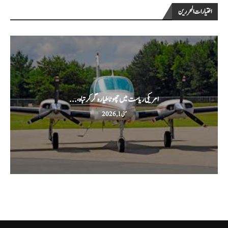
اختيارات المحررين
امریکی ریاست میں چھوٹا طیارہ گر کر تباہ،...
مئی 1, 2026