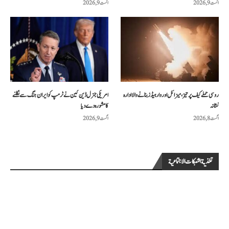
اگست 9, 2026
اگست 9, 2026
روسی حملے کیف پر تیز، میزائل اور وار ہیڈز بنانے والا ادارہ
امریکی جنرل ڈین کین نے ٹرمپ کو ایران جنگ سے نکلنے
نشانہ
کا مشورہ دے دیا
اگست 8, 2026
اگست 9, 2026
تغذية الشبكات الاجتماعية