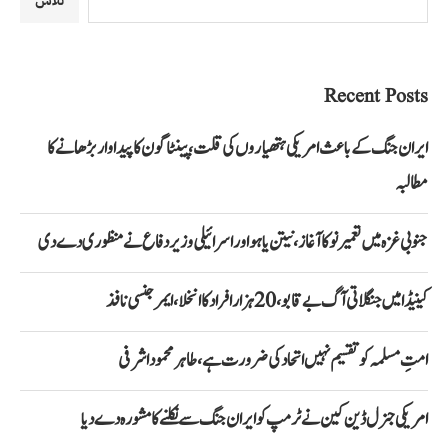
تلاش
Recent Posts
ایران جنگ کے باعث امریکی ہتھیاروں کی قلت، پینٹاگون کا پیداوار بڑھانے کا
مطالبہ
جنوبی غزہ میں تعمیر نو کا آغاز، نیتن یاہو اور اسرائیلی وزیر دفاع نے منظوری دے دی
کینیڈا میں جنگلاتی آگ بے قابو، 20 ہزار افراد کا انخلا، ایمرجنسی نافذ
امتِ مسلمہ کو تقسیم نہیں اتحاد کی ضرورت ہے، طاہر محمود اشرفی
امریکی جنرل ڈین کین نے ٹرمپ کو ایران جنگ سے نکلنے کا مشورہ دے دیا