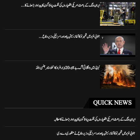
ایران جنگ کے باعث امریکی ہتھیاروں کی قلت، پینٹاگون کا پیداوار بڑھانے کا...
جنوبی غزہ میں تعمیر نو کا آغاز، نیتن یاہو اور اسرائیلی وزیر دفاع...
کینیڈا میں جنگلاتی آگ بے قابو، 20 ہزار افراد کا انخلا، ایمرجنسی نافذ
QUICK NEWS
ایران جنگ کے باعث امریکی ہتھیاروں کی قلت، پینٹاگون کا پیداوار بڑھانے کا مطالبہ
جنوبی غزہ میں تعمیر نو کا آغاز، نیتن یاہو اور اسرائیلی وزیر دفاع نے منظوری دے دی