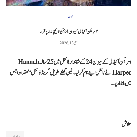
ثقافت
‘امریکن آئیڈل’ سیزن 24 کی فاتح ہانا ہارپر قرار
مئی 13, 2026
امریکن آئیڈل کے سیزن 24 کے شاندار فائنل میں 25 سالہ Hannah
Harper نے ٹائٹل اپنے نام کر لیا۔ تین گھنٹے طویل گرینڈ فائنل منعقد ہوا جس
میں ہانا ہارپر…
تلاش