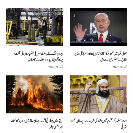
جنوبی غزہ میں تعمیر نو کا آغاز، نیتن یاہو اور اسرائیلی وزیر
ایران جنگ کے باعث امریکی ہتھیاروں کی قلت،
دفاع نے منظوری دے دی
پینٹاگون کا پیداوار بڑھانے کا مطالبہ
اگست 9, 2026
اگست 9, 2026
امتِ مسلمہ کو تقسیم نہیں اتحاد کی ضرورت ہے، طاہر محمود
کینیڈا میں جنگلاتی آگ بے قابو، 20 ہزار افراد کا انخلا،
اشرفی
ایمرجنسی نافذ